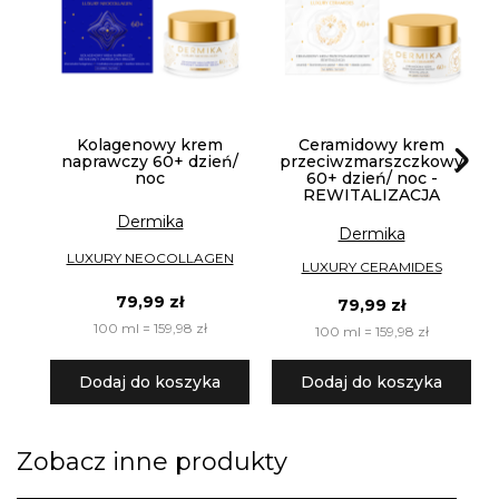
Kolagenowy krem
Ceramidowy krem
naprawczy 60+ dzień/
przeciwzmarszczkowy
noc
60+ dzień/ noc -
REWITALIZACJA
Dermika
Dermika
LUXURY NEOCOLLAGEN
LUXURY CERAMIDES
79,99 zł
79,99 zł
100 ml = 159,98 zł
100 ml = 159,98 zł
Dodaj do koszyka
Dodaj do koszyka
Zobacz inne produkty