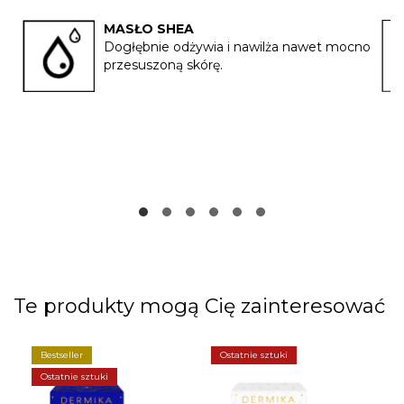
MASŁO SHEA
Dogłębnie odżywia i nawilża nawet mocno
przesuszoną skórę.
Te produkty mogą Cię zainteresować
Bestseller
Ostatnie sztuki
O
Ostatnie sztuki