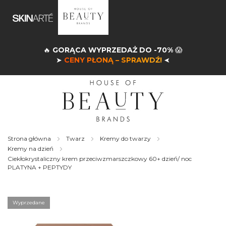
🔥
GORĄCA WYPRZEDAŻ DO -70%
😱
➤
CENY PŁONĄ – SPRAWDŹ!
➤
Strona główna
Twarz
Kremy do twarzy
Kremy na dzień
Ciekłokrystaliczny krem przeciwzmarszczkowy 60+ dzień/ noc
PLATYNA + PEPTYDY
Skip
to
the
Wyprzedane
end
of