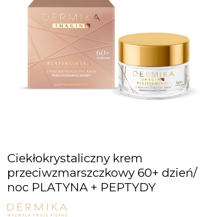
the
images
gallery
Skip
Ciekłokrystaliczny krem
to
przeciwzmarszczkowy 60+ dzień/
the
beginning
noc PLATYNA + PEPTYDY
of
the
images