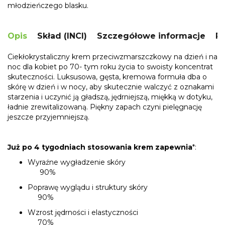
młodzieńczego blasku.
Opis
Skład (INCI)
Szczegółowe informacje
R
Ciekłokrystaliczny krem przeciwzmarszczkowy na dzień i na
noc dla kobiet po 70- tym roku życia to swoisty koncentrat
skuteczności. Luksusowa, gęsta, kremowa formuła dba o
skórę w dzień i w nocy, aby skutecznie walczyć z oznakami
starzenia i uczynić ją gładszą, jędrniejszą, miękką w dotyku,
ładnie zrewitalizowaną. Piękny zapach czyni pielęgnację
jeszcze przyjemniejszą.
Już po 4 tygodniach stosowania krem zapewnia
*:
Wyraźne wygładzenie skóry
90%
Poprawę wyglądu i struktury skóry
90%
Wzrost jędrności i elastyczności
70%