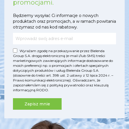
promocjami.
Będziemy wysyłać Ci informacje o nowych
produktach oraz promocjach, a w ramach powitania
otrzymasz od nas kod rabatowy.
Wyrażam zgodę na przekazywanie przez Bielenda
Group S.A. drogą elektroniczną (e-mail i/lub SMS) treści
marketingowych zawierających informacje dostosowane do
moich preferencji np. o promocjach i ofertach specjalnych
dotyczących produktów i usług Bielenda Group S.A.
(stosownie do treści art. 398 ust. 2 ustawy z 12 lipca 2024 r. –
Prawo komunikacji elektronicznej). Oświadczam, że
zapoznałem/am się z
polityką prywatności
oraz
klauzulą
informacyjną RODO
.
Zapisz mnie