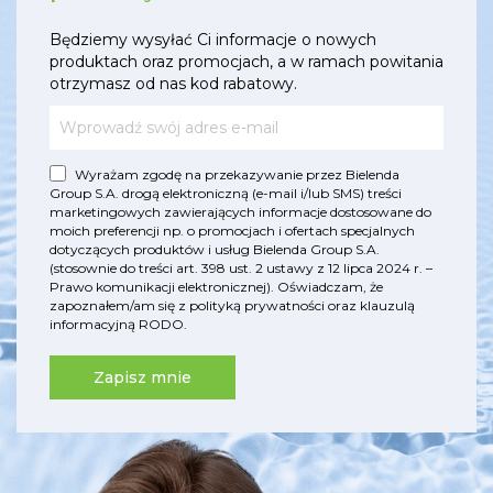
Będziemy wysyłać Ci informacje o nowych
produktach oraz promocjach, a w ramach powitania
otrzymasz od nas kod rabatowy.
Wyrażam zgodę na przekazywanie przez Bielenda
Group S.A. drogą elektroniczną (e-mail i/lub SMS) treści
marketingowych zawierających informacje dostosowane do
moich preferencji np. o promocjach i ofertach specjalnych
dotyczących produktów i usług Bielenda Group S.A.
(stosownie do treści art. 398 ust. 2 ustawy z 12 lipca 2024 r. –
Prawo komunikacji elektronicznej). Oświadczam, że
zapoznałem/am się z
polityką prywatności
oraz
klauzulą
informacyjną RODO
.
Zapisz mnie