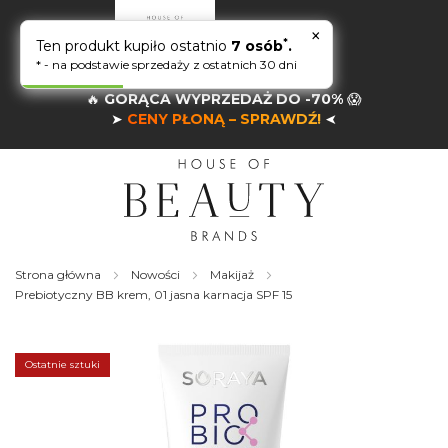
×
*
Ten produkt kupiło ostatnio
7 osób
.
* - na podstawie sprzedaży z ostatnich 30 dni
🔥
GORĄCA WYPRZEDAŻ DO -70%
😱
➤
CENY PŁONĄ – SPRAWDŹ!
➤
Strona główna
Nowości
Makijaż
Prebiotyczny BB krem, 01 jasna karnacja SPF 15
Skip
to
the
Ostatnie sztuki
end
of
the
images