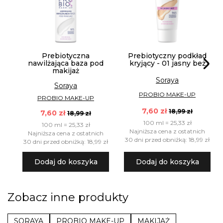
Prebiotyczna
Prebiotyczny podkład
nawilżająca baza pod
kryjący - 01 jasny beż
makijaż
Soraya
Soraya
PROBIO MAKE-UP
PROBIO MAKE-UP
7,60 zł
18,99 zł
7,60 zł
18,99 zł
100 ml = 25,33 zł
100 ml = 25,33 zł
Najniższa cena z ostatnich
Najniższa cena z ostatnich
30 dni przed obniżką: 18,99 zł
30 dni przed obniżką: 18,99 zł
Dodaj do koszyka
Dodaj do koszyka
Zobacz inne produkty
SORAYA
PROBIO MAKE-UP
MAKIJAŻ