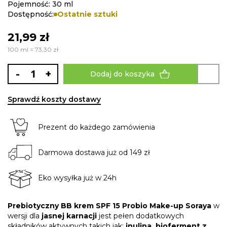
gallery
Pojemność: 30 ml
Dostępność:
Ostatnie sztuki
21,99 zł
100 ml = 73,30 zł
-
+
Dodaj do koszyka
Sprawdź koszty dostawy
Prezent do każdego zamówienia
Darmowa dostawa już od 149 zł
Eko wysyłka już w 24h
Prebiotyczny BB krem SPF 15
Probio Make-up Soraya
w
wersji dla
jasnej karnacji
jest pełen dodatkowych
składników aktywnych takich jak:
inulina, bioferment z