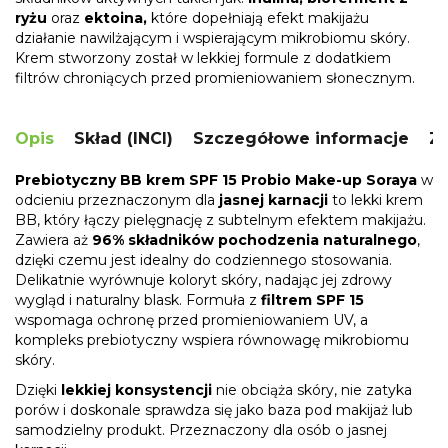
ryżu
oraz
ektoina,
które dopełniają efekt makijażu
działanie nawilżającym i wspierającym mikrobiomu skóry.
Krem stworzony został w lekkiej formule
z dodatkiem
filtrów chroniących przed promieniowaniem słonecznym.
Opis
Skład (INCI)
Szczegółowe informacje
Za
Prebiotyczny BB krem SPF 15
Probio Make-up Soraya
w
odcieniu przeznaczonym dla
jasnej karnacji
to lekki krem
BB, który łączy pielęgnację z subtelnym efektem makijażu.
Zawiera aż
96% składników pochodzenia naturalnego
,
dzięki czemu jest idealny do codziennego stosowania.
Delikatnie wyrównuje koloryt skóry, nadając jej zdrowy
wygląd i naturalny blask. Formuła z
filtrem SPF 15
wspomaga ochronę przed promieniowaniem UV, a
kompleks prebiotyczny wspiera równowagę mikrobiomu
skóry.
Dzięki
lekkiej konsystencji
nie obciąża skóry, nie zatyka
porów i doskonale sprawdza się jako baza pod makijaż lub
samodzielny produkt. Przeznaczony dla osób o jasnej