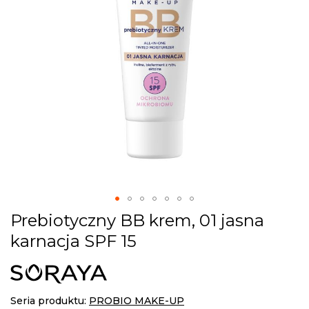
gallery
Skip
Prebiotyczny BB krem, 01 jasna
to
karnacja SPF 15
the
beginning
of
the
images
Seria produktu:
PROBIO MAKE-UP