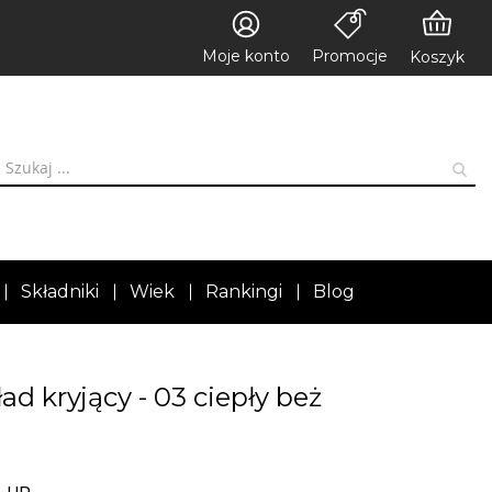
Moje konto
Promocje
Koszyk
Składniki
Wiek
Rankingi
Blog
d kryjący - 03 ciepły beż