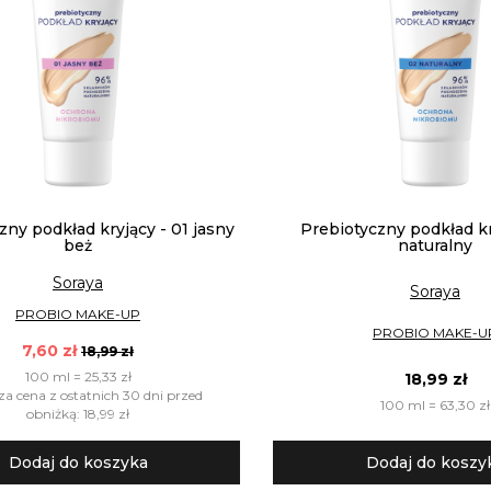
zny podkład kryjący - 01 jasny
Prebiotyczny podkład kr
beż
naturalny
Soraya
Soraya
PROBIO MAKE-UP
PROBIO MAKE-U
7,60 zł
18,99 zł
100 ml = 25,33 zł
18,99 zł
za cena z ostatnich 30 dni przed
100 ml = 63,30 zł
obniżką: 18,99 zł
Dodaj do koszyka
Dodaj do koszy