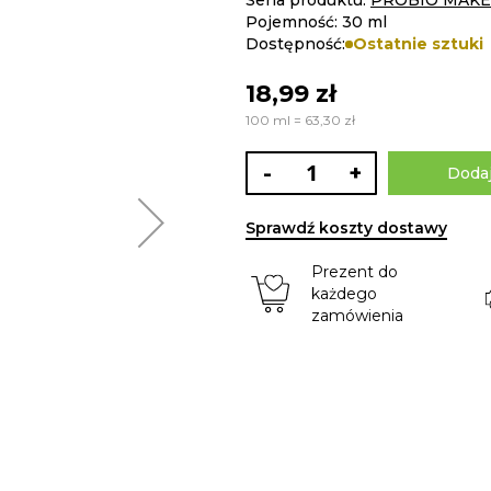
Seria produktu:
PROBIO MAKE
Pojemność: 30 ml
Dostępność:
Ostatnie sztuki
18,99 zł
100 ml = 63,30 zł
-
+
Dodaj
Sprawdź koszty dostawy
Prezent do
każdego
zamówienia