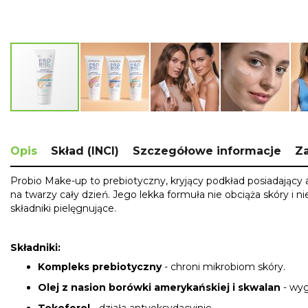
Skip
to
the
Opis
Skład (INCI)
Szczegółowe informacje
Za
beginning
of
Probio Make-up to prebiotyczny, kryjący podkład posiadając
the
na twarzy cały dzień. Jego lekka formuła nie obciąża skóry i n
images
składniki pielęgnujące.
gallery
Składniki:
Kompleks prebiotyczny
- chroni mikrobiom skóry.
Olej z nasion borówki amerykańskiej i skwalan
- wyg