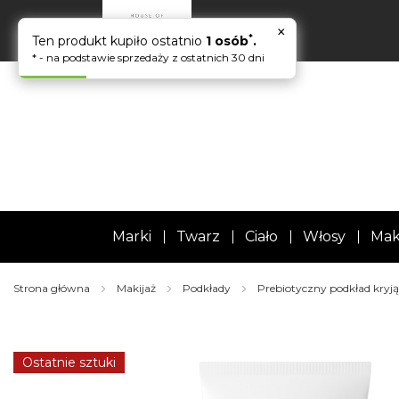
×
*
Ten produkt kupiło ostatnio
1 osób
.
* - na podstawie sprzedaży z ostatnich 30 dni
Marki
Twarz
Ciało
Włosy
Mak
Strona główna
Makijaż
Podkłady
Prebiotyczny podkład kryjąc
Skip
to
the
Ostatnie sztuki
end
of