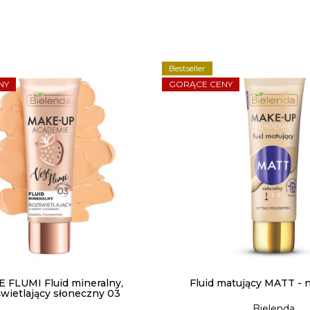
Bestseller
NY
GORĄCE CENY
 FLUMI Fluid mineralny,
Fluid matujący MATT - n
świetlający słoneczny 03
Bielenda