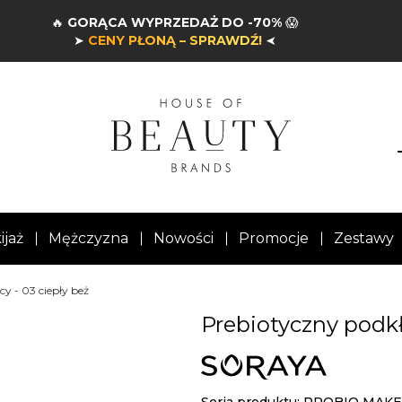
🔥
GORĄCA WYPRZEDAŻ DO -70%
😱
➤
CENY PŁONĄ – SPRAWDŹ!
➤
ijaż
Mężczyzna
Nowości
Promocje
Zestawy
y - 03 ciepły beż
Prebiotyczny podkła