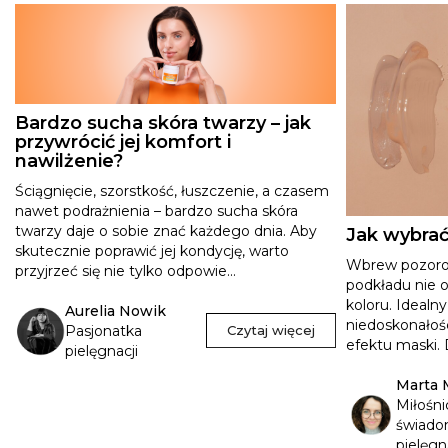
Bardzo sucha skóra twarzy – jak
przywrócić jej komfort i
nawilżenie?
Ściągnięcie, szorstkość, łuszczenie, a czasem
nawet podrażnienia – bardzo sucha skóra
twarzy daje o sobie znać każdego dnia. Aby
Jak wybrać
skutecznie poprawić jej kondycję, warto
Wbrew pozoro
przyjrzeć się nie tylko odpowie...
podkładu nie 
koloru. Idealn
Aurelia Nowik
niedoskonałośc
Pasjonatka
Czytaj więcej
efektu maski. 
pielęgnacji
Marta 
Miłośni
świado
pielęgn