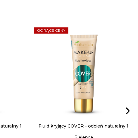
GORĄCE CENY
aturalny 1
Fluid kryjący COVER - odcień naturalny 1
Bielenda