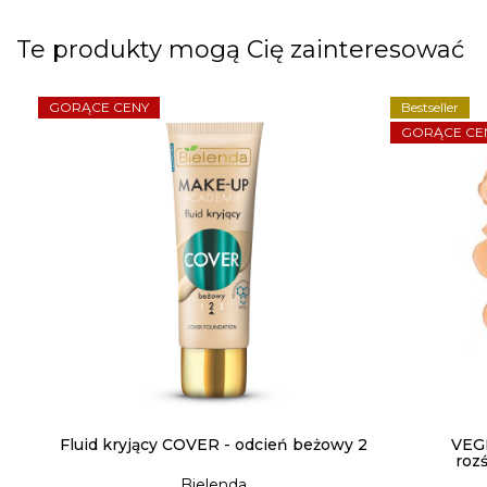
Te produkty mogą Cię zainteresować
GORĄCE CENY
Bestseller
GORĄCE CE
Fluid kryjący COVER - odcień beżowy 2
VEGE
roz
Bielenda