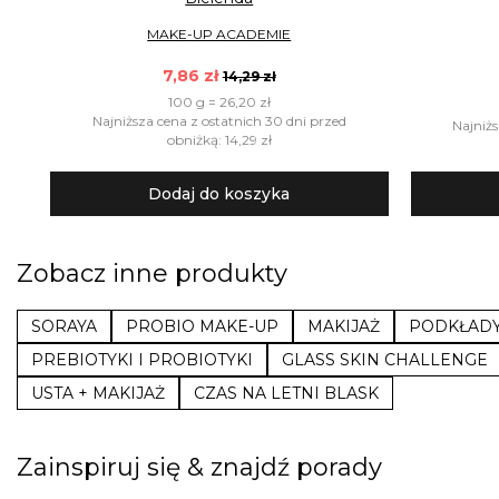
MAKE-UP ACADEMIE
7,86 zł
14,29 zł
100 g = 26,20 zł
Najniższa cena z ostatnich 30 dni przed
Najniżs
obniżką: 14,29 zł
Dodaj do koszyka
Zobacz inne produkty
SORAYA
PROBIO MAKE-UP
MAKIJAŻ
PODKŁAD
PREBIOTYKI I PROBIOTYKI
GLASS SKIN CHALLENGE
USTA + MAKIJAŻ
CZAS NA LETNI BLASK
Zainspiruj się & znajdź porady