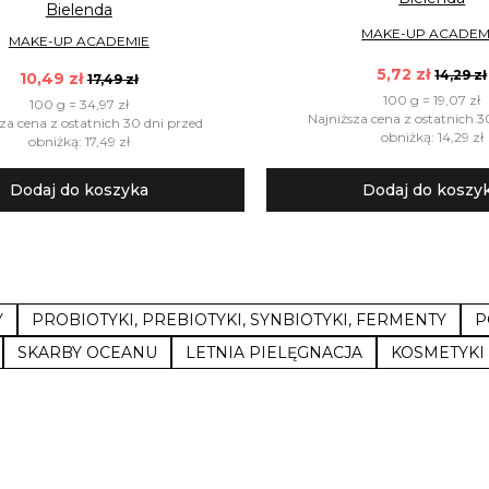
Bielenda
MAKE-UP ACADEM
MAKE-UP ACADEMIE
5,72 zł
14,29 zł
10,49 zł
17,49 zł
100 g = 19,07 zł
100 g = 34,97 zł
Najniższa cena z ostatnich 3
za cena z ostatnich 30 dni przed
obniżką: 14,29 zł
obniżką: 17,49 zł
Dodaj do koszyka
Dodaj do koszy
Y
PROBIOTYKI, PREBIOTYKI, SYNBIOTYKI, FERMENTY
P
SKARBY OCEANU
LETNIA PIELĘGNACJA
KOSMETYKI