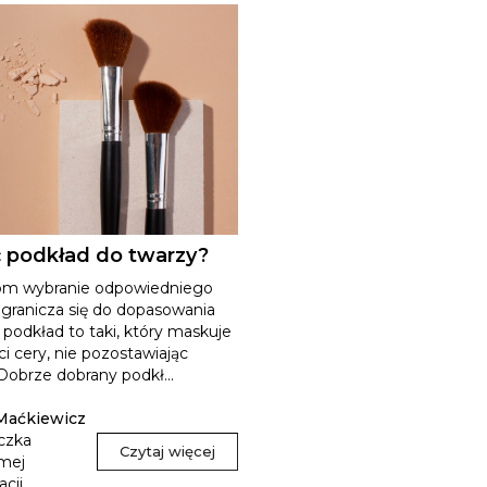
 podkład do twarzy?
m wybranie odpowiedniego
ogranicza się do dopasowania
y podkład to taki, który maskuje
i cery, nie pozostawiając
Dobrze dobrany podkł...
Maćkiewicz
czka
Czytaj więcej
mej
acji