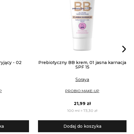
yjący - 02
Prebiotyczny BB krem, 01 jasna karnacja
SPF 15
Soraya
P
PROBIO MAKE-UP
21,99 zł
100 ml = 73,30 zł
ka
Dodaj do koszyka