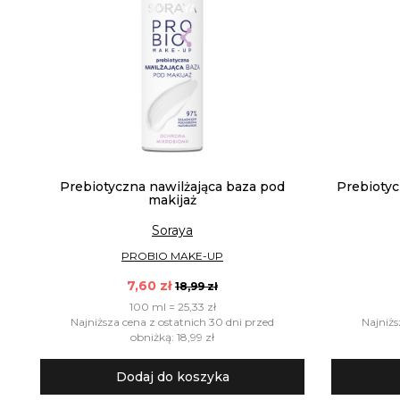
Prebiotyczna nawilżająca baza pod
Prebiotyc
makijaż
Soraya
PROBIO MAKE-UP
7,60 zł
18,99 zł
100 ml = 25,33 zł
Najniższa cena z ostatnich 30 dni przed
Najniżs
obniżką: 18,99 zł
Dodaj do koszyka