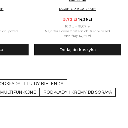
IE
MAKE-UP ACADEMIE
5,72 zł
14,29 zł
100 g = 19,07 zł
0 dni przed
Najniższa cena z ostatnich 30 dni przed
obniżką: 14,29 zł
ka
Dodaj do koszyka
ODKŁADY I FLUIDY BIELENDA
 MULTIFUNKCJNE
PODKŁADY I KREMY BB SORAYA