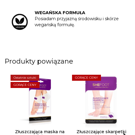
WEGAŃSKA FORMUŁA
Posiadam przyjazną środowisku i skórze
wegańską formułę.
Produkty powiązane
Ostatnie sztuki
GORĄCE CENY
GORĄCE CENY
Złuszczająca maska na
Złuszczające skarpetki