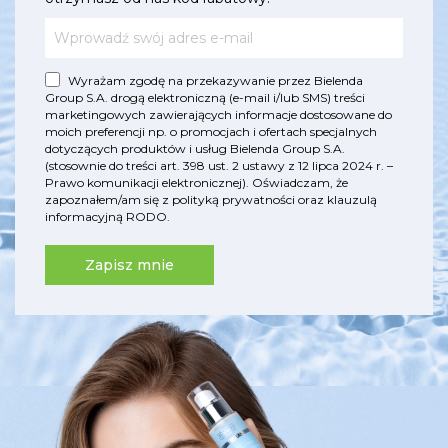
Wyrażam zgodę na przekazywanie przez Bielenda
Group S.A. drogą elektroniczną (e-mail i/lub SMS) treści
marketingowych zawierających informacje dostosowane do
moich preferencji np. o promocjach i ofertach specjalnych
dotyczących produktów i usług Bielenda Group S.A.
(stosownie do treści art. 398 ust. 2 ustawy z 12 lipca 2024 r. –
Prawo komunikacji elektronicznej). Oświadczam, że
zapoznałem/am się z
polityką prywatności
oraz
klauzulą
informacyjną RODO
.
Zapisz mnie