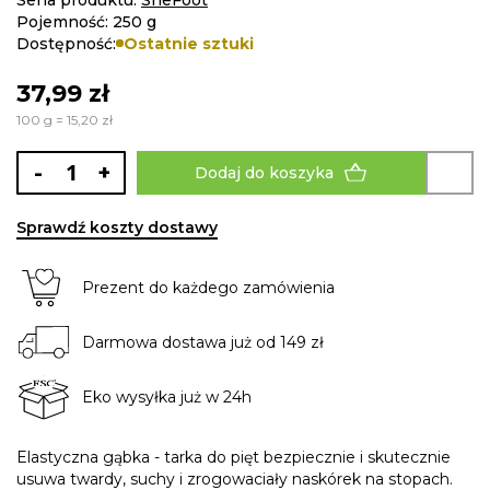
gallery
Pojemność: 250 g
Dostępność:
Ostatnie sztuki
37,99 zł
100 g = 15,20 zł
-
+
Dodaj do koszyka
Sprawdź koszty dostawy
Prezent do każdego zamówienia
Darmowa dostawa już od 149 zł
Eko wysyłka już w 24h
Elastyczna gąbka - tarka do pięt bezpiecznie i skutecznie
usuwa twardy, suchy i zrogowaciały naskórek na stopach.