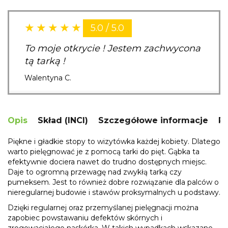
5.0 / 5.0
To moje otkrycie ! Jestem zachwycona
tą tarką !
Walentyna C.
Opis
Skład (INCI)
Szczegółowe informacje
R
Piękne i gładkie stopy to wizytówka każdej kobiety. Dlatego
warto pielęgnować je z pomocą tarki do pięt. Gąbka ta
efektywnie dociera nawet do trudno dostępnych miejsc.
Daje to ogromną przewagę nad zwykłą tarką czy
pumeksem. Jest to również dobre rozwiązanie dla palców o
nieregularnej budowie i stawów proksymalnych u podstawy.
Dzięki regularnej oraz przemyślanej pielęgnacji można
zapobiec powstawaniu defektów skórnych i
zrogowaciałego naskórka. W takich wypadkach wskazane