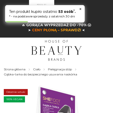
×
*
Ten produkt kupiło ostatnio
53 osób
.
* - na podstawie sprzedaży z ostatnich 30 dni
🔥
GORĄCA WYPRZEDAŻ DO -70%
😱
➤
CENY PŁONĄ – SPRAWDŹ!
➤
Strona główna
Ciało
Pielęgnacja stóp
Gąbka-tarka do bezpiecznego usuwania naskórka
Skip
to
the
Ostatnie sztuki
end
of
100% VEGAN
the
images