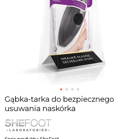
gallery
Skip
Gąbka-tarka do bezpiecznego
to
usuwania naskórka
the
beginning
of
the
images
Seria produktu:
SheFoot