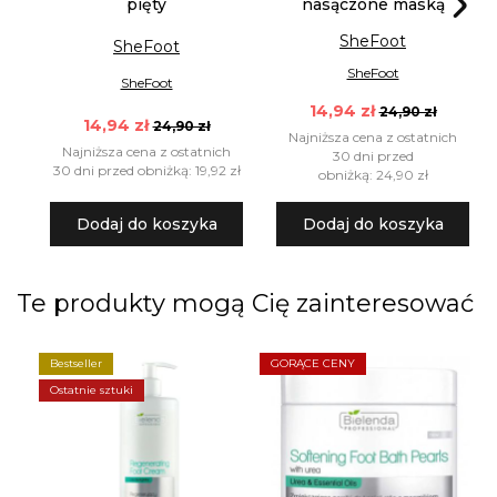
pięty
nasączone maską
SheFoot
SheFoot
SheFoot
SheFoot
14,94 zł
24,90 zł
14,94 zł
24,90 zł
Najniższa cena z ostatnich
Najniższa cena z ostatnich
30 dni przed
30 dni przed obniżką: 19,92 zł
obniżką: 24,90 zł
Dodaj do koszyka
Dodaj do koszyka
Te produkty mogą Cię zainteresować
Bestseller
GORĄCE CENY
O
Ostatnie sztuki