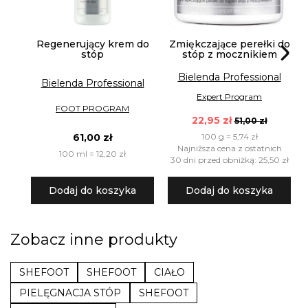
Regenerujący krem do
Zmiękczające perełki do
stóp
stóp z mocznikiem
Bielenda Professional
Bielenda Professional
Expert Program
FOOT PROGRAM
22,95 zł
51,00 zł
100 g = 5,74 zł
61,00 zł
Najniższa cena z ostatnich
100 ml = 12,20 zł
30 dni przed obniżką: 25,50 zł
Dodaj do koszyka
Dodaj do koszyka
Zobacz inne produkty
SHEFOOT
SHEFOOT
CIAŁO
PIELĘGNACJA STÓP
SHEFOOT