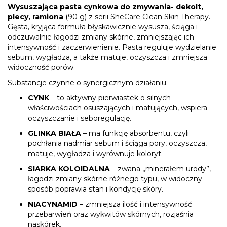
Wysuszająca pasta cynkowa do zmywania- dekolt,
plecy, ramiona
(90 g) z serii SheCare Clean Skin Therapy.
Gęsta, kryjąca formuła błyskawicznie wysusza, ściąga i
odczuwalnie łagodzi zmiany skórne, zmniejszając ich
intensywność i zaczerwienienie. Pasta reguluje wydzielanie
sebum, wygładza, a także matuje, oczyszcza i zmniejsza
widoczność porów.
Substancje czynne o synergicznym działaniu:
CYNK
– to aktywny pierwiastek o silnych
właściwościach osuszających i matujących, wspiera
oczyszczanie i seboregulację.
GLINKA BIAŁA
– ma funkcję absorbentu, czyli
pochłania nadmiar sebum i ściąga pory, oczyszcza,
matuje, wygładza i wyrównuje koloryt.
SIARKA KOLOIDALNA
– zwana „minerałem urody”,
łagodzi zmiany skórne różnego typu, w widoczny
sposób poprawia stan i kondycję skóry.
NIACYNAMID
– zmniejsza ilość i intensywność
przebarwień oraz wykwitów skórnych, rozjaśnia
naskórek.