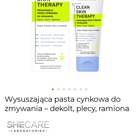
gallery
Skip
Wysuszająca pasta cynkowa do
to
zmywania – dekolt, plecy, ramiona
the
beginning
of
the
images