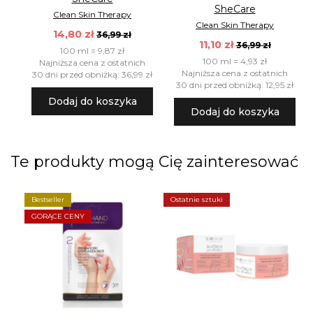
SheCare
Clean Skin Therapy
Clean Skin Therapy
14,80 zł
36,99 zł
11,10 zł
36,99 zł
100 ml = 9,87 zł
100 ml = 4,93 zł
Najniższa cena z ostatnich
Najniższa cena z ostatnich
30 dni przed obniżką: 36,99 zł
30 dni przed obniżką: 12,95 zł
Dodaj do koszyka
Dodaj do koszyka
Te produkty mogą Cię zainteresować
Bestseller
Ostatnie sztuki
GORĄCE CENY