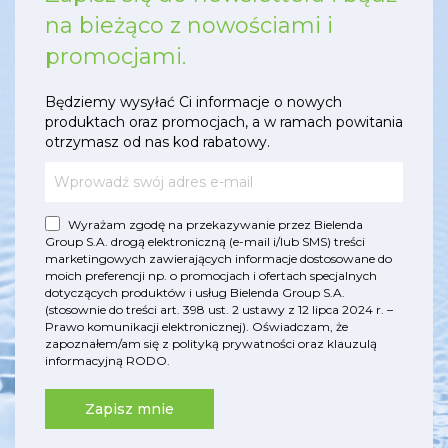
na bieżąco z nowościami i
promocjami.
Będziemy wysyłać Ci informacje o nowych
produktach oraz promocjach, a w ramach powitania
otrzymasz od nas kod rabatowy.
Wyrażam zgodę na przekazywanie przez Bielenda
Group S.A. drogą elektroniczną (e-mail i/lub SMS) treści
marketingowych zawierających informacje dostosowane do
moich preferencji np. o promocjach i ofertach specjalnych
dotyczących produktów i usług Bielenda Group S.A.
(stosownie do treści art. 398 ust. 2 ustawy z 12 lipca 2024 r. –
Prawo komunikacji elektronicznej). Oświadczam, że
zapoznałem/am się z
polityką prywatności
oraz
klauzulą
informacyjną RODO
.
Zapisz mnie