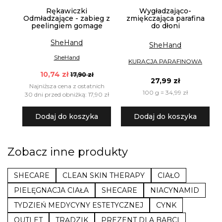
Rękawiczki
Wygładzająco-
Odmładzające - zabieg z
zmiękczająca parafina
peelingiem gomage
do dłoni
SheHand
SheHand
SheHand
KURACJA PARAFINOWA
10,74 zł
17,90 zł
27,99 zł
Najniższa cena z ostatnich
100 g = 34,99 zł
30 dni przed obniżką: 17,90 zł
Dodaj do koszyka
Dodaj do koszyka
Zobacz inne produkty
SHECARE
CLEAN SKIN THERAPY
CIAŁO
PIELĘGNACJA CIAŁA
SHECARE
NIACYNAMID
TYDZIEŃ MEDYCYNY ESTETYCZNEJ
CYNK
OUTLET
TRĄDZIK
PREZENT DLA BABCI