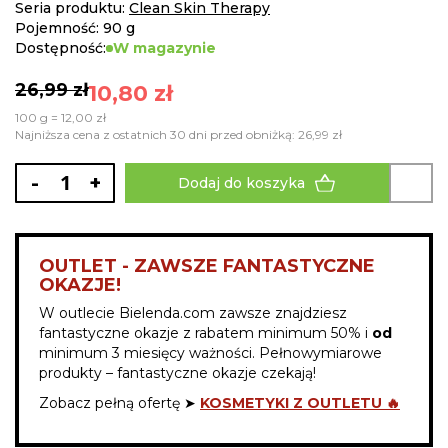
gallery
Seria produktu:
Clean Skin Therapy
Pojemność: 90 g
Dostępność:
W magazynie
26,99 zł
10,80 zł
100 g = 12,00 zł
Najniższa cena z ostatnich 30 dni przed obniżką: 26,99 zł
-
+
Dodaj do koszyka
OUTLET - ZAWSZE FANTASTYCZNE
OKAZJE!
W outlecie Bielenda.com zawsze znajdziesz
fantastyczne okazje z rabatem minimum 50% i
od
minimum 3 miesięcy ważności. Pełnowymiarowe
produkty – fantastyczne okazje czekają!
Zobacz pełną ofertę ➤
KOSMETYKI Z OUTLETU 🔥