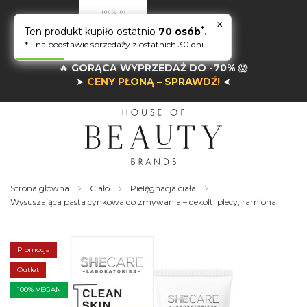
×
*
Ten produkt kupiło ostatnio
70 osób
.
* - na podstawie sprzedaży z ostatnich 30 dni
🔥
GORĄCA WYPRZEDAŻ DO -70%
😱
➤
CENY PŁONĄ – SPRAWDŹ!
➤
Strona główna
Ciało
Pielęgnacja ciała
Wysuszająca pasta cynkowa do zmywania – dekolt, plecy, ramiona
Skip
to
the
Promocja
end
of
Outlet
the
100% VEGAN
images