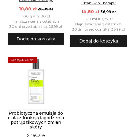
Clean Skin Therapy
10,80 zł
26,99 zł
14,80 zł
36,99 zł
100 g = 12,00 zł
100 ml = 9,87 zł
Najniższa cena z ostatnich
Najniższa cena z ostatnich
30 dni przed obniżką: 26,99 zł
30 dni przed obniżką: 36,99 zł
Dodaj do koszyka
Dodaj do koszyka
GORĄCE CENY
Probiotyczna emulsja do
ciała z funkcją łagodzenia
potrądzikowych zmian
skóry
SheCare