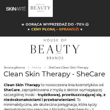
🔥
GORĄCA WYPRZEDAŻ DO -70%
😱
➤
CENY PŁONĄ – SPRAWDŹ!
➤
Strona główna
Marka
SheCare Clean Skin Therapy
Clean Skin Therapy - SheCare
Clean Skin Therapy
to nowoczesna linia kosmetyków od
SheCare
, zaprojektowana z myślą o skórze wymagającej
szczególnej troski -
trądzikowej, przetłuszczającej się, z
niedoskonałościami i przebarwieniami
. To
minimalistyczna, ale skuteczna pielęgnacja, która łączy
dermatologiczną precyzję z filozofią clean beauty - z