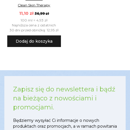
Clean Skin Therapy
11,10 zł
36,99 zł
100 ml = 4,93 zł
Najniższa cena z ostatnich
30 dni przed obniżką: 12,95 zł
Dodaj do koszyka
Zapisz się do newslettera i bądź
na bieżąco z nowościami i
promocjami.
Będziemy wysyłać Ci informacje o nowych
produktach oraz promocjach, a w ramach powitania