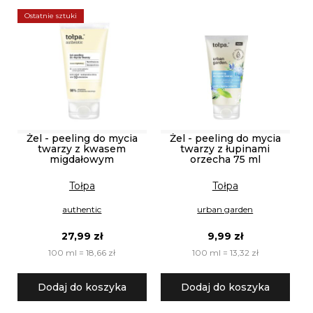
Ostatnie sztuki
Żel - peeling do mycia
Żel - peeling do mycia
twarzy z kwasem
twarzy z łupinami
migdałowym
orzecha 75 ml
Tołpa
Tołpa
authentic
urban garden
27,99 zł
9,99 zł
100 ml = 18,66 zł
100 ml = 13,32 zł
Dodaj do koszyka
Dodaj do koszyka