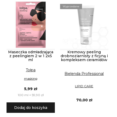
Wyprzedane
Maseczka odmładzająca
Kremowy peeling
z peelingiem 2 w 1 2x5
drobnoziarnisty z ficyną i
ml
kompleksem ceramidów
Tołpa
Bielenda Professional
masking
LIPID CARE
5,99 zł
100 ml = 59,90 zł
70,00 zł
Dodaj do koszyka