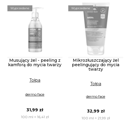
Wyprzedane
Wyprzedane
Musujący żel - peeling z
Mikrozłuszczający żel
kamforą do mycia twarzy
peelingujący do mycia
twarzy
Tołpa
Tołpa
dermo face
dermo face
31,99 zł
32,99 zł
100 ml = 16,41 zł
100 ml = 21,99 zł