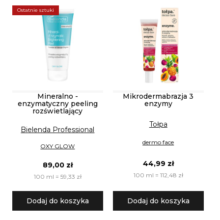
Ostatnie sztuki
Mineralno -
Mikrodermabrazja 3
enzymatyczny peeling
enzymy
rozświetlający
Tołpa
Bielenda Professional
dermo face
OXY GLOW
44,99 zł
89,00 zł
100 ml = 112,48 zł
100 ml = 59,33 zł
Dodaj do koszyka
Dodaj do koszyka