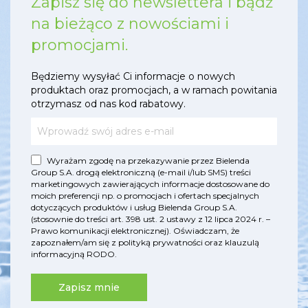
Zapisz się do newslettera i bądź
na bieżąco z nowościami i
promocjami.
Będziemy wysyłać Ci informacje o nowych
produktach oraz promocjach, a w ramach powitania
otrzymasz od nas kod rabatowy.
Wyrażam zgodę na przekazywanie przez Bielenda
Group S.A. drogą elektroniczną (e-mail i/lub SMS) treści
marketingowych zawierających informacje dostosowane do
moich preferencji np. o promocjach i ofertach specjalnych
dotyczących produktów i usług Bielenda Group S.A.
(stosownie do treści art. 398 ust. 2 ustawy z 12 lipca 2024 r. –
Prawo komunikacji elektronicznej). Oświadczam, że
zapoznałem/am się z
polityką prywatności
oraz
klauzulą
informacyjną RODO
.
Zapisz mnie