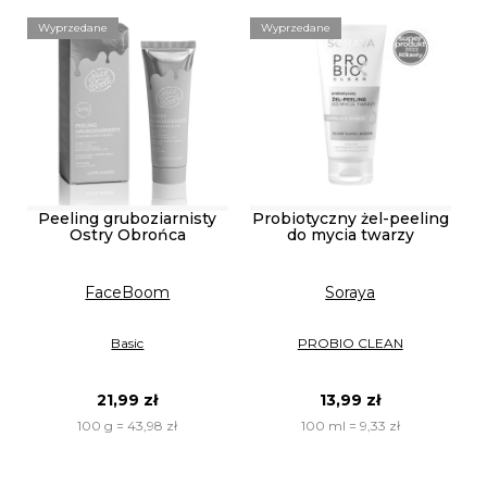
Wyprzedane
Wyprzedane
Peeling gruboziarnisty
Probiotyczny żel-peeling
Ostry Obrońca
do mycia twarzy
FaceBoom
Soraya
Basic
PROBIO CLEAN
21,99 zł
13,99 zł
100 g = 43,98 zł
100 ml = 9,33 zł