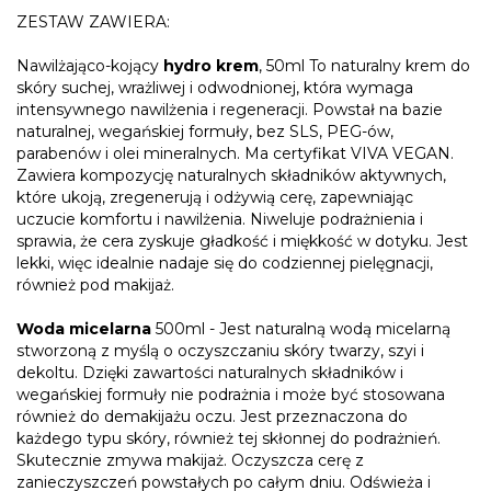
ZESTAW ZAWIERA:
Nawilżająco-kojący
hydro krem
, 50ml To naturalny krem do
skóry suchej, wrażliwej i odwodnionej, która wymaga
intensywnego nawilżenia i regeneracji. Powstał na bazie
naturalnej, wegańskiej formuły, bez SLS, PEG-ów,
parabenów i olei mineralnych. Ma certyfikat VIVA VEGAN.
Zawiera kompozycję naturalnych składników aktywnych,
które ukoją, zregenerują i odżywią cerę, zapewniając
uczucie komfortu i nawilżenia. Niweluje podrażnienia i
sprawia, że cera zyskuje gładkość i miękkość w dotyku. Jest
lekki, więc idealnie nadaje się do codziennej pielęgnacji,
również pod makijaż.
Woda micelarna
500ml - Jest naturalną wodą micelarną
stworzoną z myślą o oczyszczaniu skóry twarzy, szyi i
dekoltu. Dzięki zawartości naturalnych składników i
wegańskiej formuły nie podrażnia i może być stosowana
również do demakijażu oczu. Jest przeznaczona do
każdego typu skóry, również tej skłonnej do podrażnień.
Skutecznie zmywa makijaż. Oczyszcza cerę z
zanieczyszczeń powstałych po całym dniu. Odświeża i