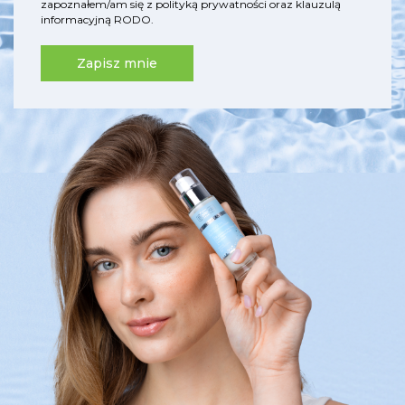
zapoznałem/am się z
polityką prywatności
oraz
klauzulą
informacyjną RODO
.
Zapisz mnie