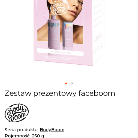
Skip
Zestaw prezentowy faceboom
to
the
beginning
of
the
images
Seria produktu:
BodyBoom
gallery
Pojemność: 250 g