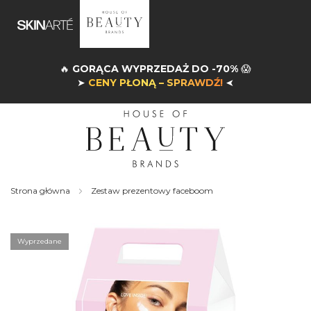
🔥
GORĄCA WYPRZEDAŻ DO -70%
😱
➤
CENY PŁONĄ – SPRAWDŹ!
➤
Strona główna
Zestaw prezentowy faceboom
Skip
to
the
Wyprzedane
end
of
the
images
gallery