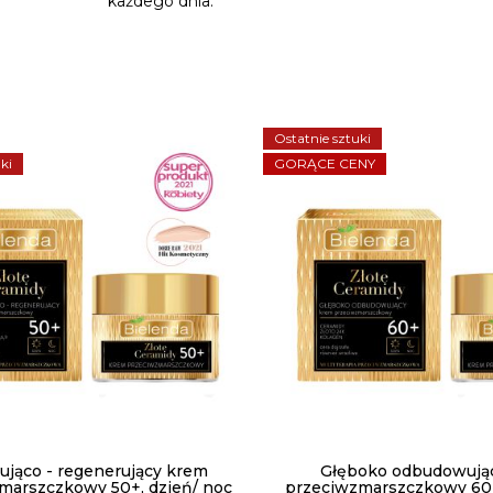
każdego dnia.
Ostatnie sztuki
ki
GORĄCE CENY
gująco - regenerujący krem
Głęboko odbudowują
marszczkowy 50+, dzień/ noc
przeciwzmarszczkowy 60+