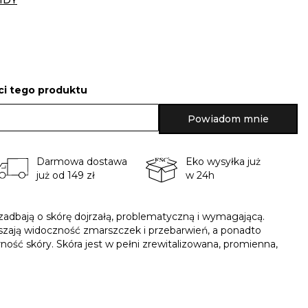
IDY
i tego produktu
Powiadom mnie
Darmowa dostawa
Eko wysyłka już
już od 149 zł
w 24h
adbają o skórę dojrzałą, problematyczną i wymagającą.
jszają widoczność zmarszczek i przebarwień, a ponadto
drność skóry. Skóra jest w pełni zrewitalizowana, promienna,