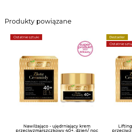
Produkty powiązane
Ostatnie sztuki
Bestseller
Ostatnie sztu
Nawilżająco - ujędrniający krem
Liftin
przeciwzmarszczkowy 40+, dzień/ noc
przeciwz