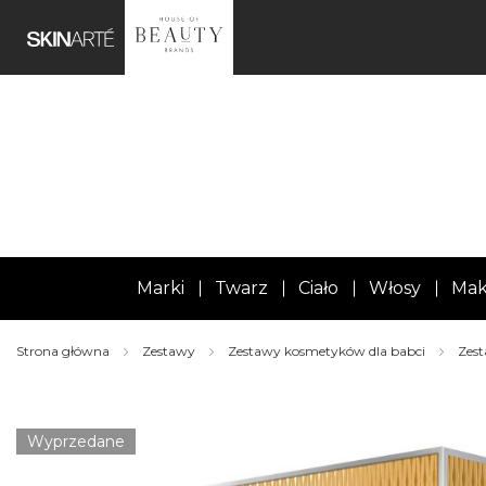
Marki
Twarz
Ciało
Włosy
Mak
Strona główna
Zestawy
Zestawy kosmetyków dla babci
Zest
Skip
to
the
Wyprzedane
end
of