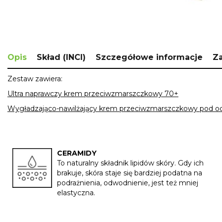
Skip
to
the
Opis
Skład (INCI)
Szczegółowe informacje
Za
beginning
of
Zestaw zawiera:
the
images
Ultra naprawczy krem przeciwzmarszczkowy 70+
gallery
Wygładzająco-nawilżający krem przeciwzmarszczkowy pod o
CERAMIDY
To naturalny składnik lipidów skóry. Gdy ich
brakuje, skóra staje się bardziej podatna na
podrażnienia, odwodnienie, jest też mniej
elastyczna.