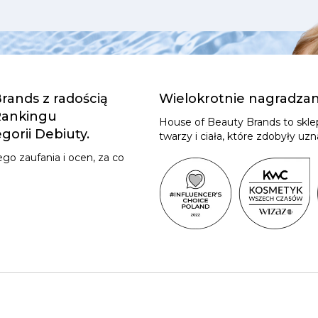
rands z radością
Wielokrotnie nagradza
 Rankingu
House of Beauty Brands to skl
orii Debiuty.
twarzy i ciała, które zdobyły u
go zaufania i ocen, za co