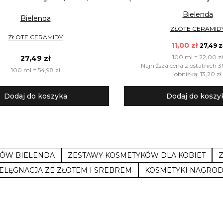
Bielenda
Bielenda
ZŁOTE CERAMID
ZŁOTE CERAMIDY
11,00 zł
27,49 z
100 ml = 22,00 zł
27,49 zł
Najniższa cena z ostatnich 3
100 ml = 54,98 zł
obniżką: 13,20 zł
Dodaj do koszyka
Dodaj do koszy
KÓW BIELENDA
ZESTAWY KOSMETYKÓW DLA KOBIET
IELĘGNACJA ZE ZŁOTEM I SREBREM
KOSMETYKI NAGRO