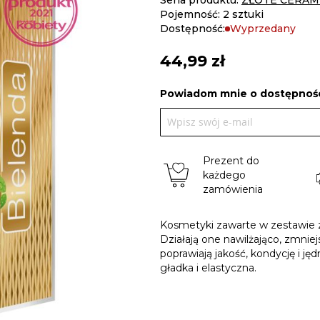
Seria produktu:
ZŁOTE CERAM
Pojemność: 2 sztuki
Dostępność:
Wyprzedany
44,99 zł
Powiadom mnie o dostępnośc
Prezent do
każdego
zamówienia
Kosmetyki zawarte w zestawie z
Działają one nawilżająco, zmnie
poprawiają jakość, kondycję i ję
gładka i elastyczna.