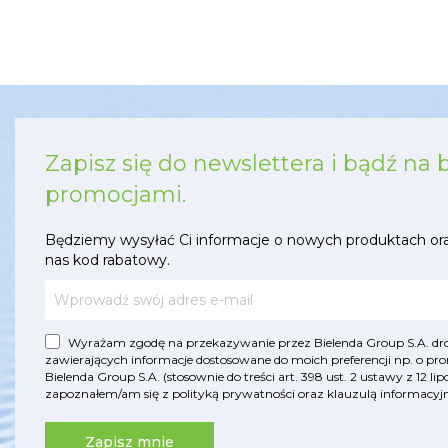
Zapisz się do newslettera i bądź na 
promocjami.
Będziemy wysyłać Ci informacje o nowych produktach or
nas kod rabatowy.
Wyrażam zgodę na przekazywanie przez Bielenda Group S.A. drog
zawierających informacje dostosowane do moich preferencji np. o pro
Bielenda Group S.A. (stosownie do treści art. 398 ust. 2 ustawy z 12 
zapoznałem/am się z
polityką prywatności
oraz
klauzulą informac
Zapisz mnie