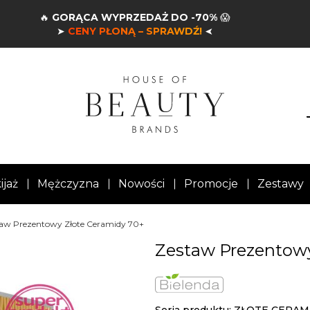
🔥
GORĄCA WYPRZEDAŻ DO -70%
😱
➤
CENY PŁONĄ – SPRAWDŹ!
➤
ijaż
Mężczyzna
Nowości
Promocje
Zestawy
aw Prezentowy Złote Ceramidy 70+
Zestaw Prezentowy