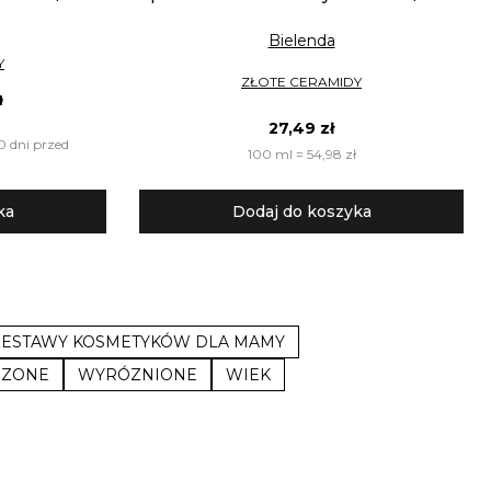
Bielenda
Y
ZŁOTE CERAMIDY
ł
27,49 zł
0 dni przed
100 ml = 54,98 zł
ka
Dodaj do koszyka
ZESTAWY KOSMETYKÓW DLA MAMY
DZONE
WYRÓZNIONE
WIEK