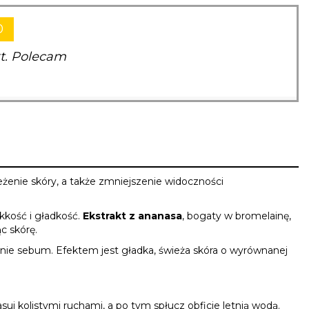
0
t. Polecam
eżenie skóry, a także zmniejszenie widoczności
kkość i gładkość.
Ekstrakt z ananasa
, bogaty w bromelainę,
c skórę.
anie sebum. Efektem jest gładka, świeża skóra o wyrównanej
uj kolistymi ruchami, a po tym spłucz obficie letnią wodą.