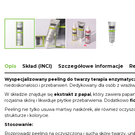
Skip
to
the
Opis
Skład (INCI)
Szczegółowe informacje
R
beginning
of
Wyspecjalizowany peeling do twarzy terapia enzymatyc
the
niedoskonałości i przebarwień. Dedykowany dla osób z wrażliwą 
images
gallery
W składzie znajduje się
ekstrakt z papai
, który zawiera papa
rozjaśnia skórę i likwiduje płytkie przebarwienia. Dodatkowo
fi
Peeling nie tylko usuwa martwy naskórek, ale również oczyszc
strukturze i kolorycie.
Stosowanie:
Rozprowadź peeling na oczyszczoną i suchą skórę twarzy, unika