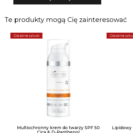
Te produkty mogą Cię zainteresować
Ostatnie sztuki
Ostatnie sztu
Multiochronny krem do twarzy SPF 50
Lipidowy 
Cica & D-Panthenol