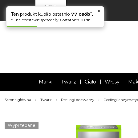
×
*
Ten produkt kupiło ostatnio
77 osób
.
* - na podstawie sprzedaży z ostatnich 30 dni
Marki
Twarz
Ciało
Włosy
Mak
Strona główna
Twarz
Peelingi do twarzy
Peelingi enzymaty
Skip
to
the
Wyprzedane
end
of