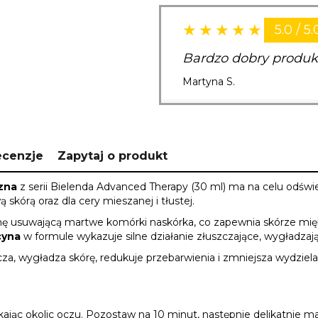
5.0 / 5.
Bardzo dobry produk
Martyna S.
ecenzje
Zapytaj o produkt
zna
z serii Bielenda Advanced Therapy (30 ml) ma na celu odświ
skórą oraz dla cery mieszanej i tłustej.
inę usuwającą martwe komórki naskórka, co zapewnia skórze mię
cyna
w formule wykazuje silne działanie złuszczające, wygładzają
za, wygładza skórę, redukuje przebarwienia i zmniejsza wydziel
jąc okolic oczu. Pozostaw na 10 minut, następnie delikatnie mas