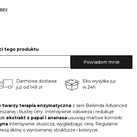
apy
i tego produktu
Powiadom mnie
Darmowa dostawa
Eko wysyłka już
już od 149 zł
w 24h
o twarzy terapia enzymatyczna
z serii Bielenda Advanced
eszanej i tłustej cery. Intensywnie odświeża i redukuje
jak
ekstrakt z papai i ananasa
usuwają martwe komórki
cyna
intensywnie złuszcza, wygładzając cerę. Regularne
eżą skórę o wyrównanej strukturze i kolorycie.