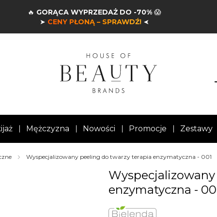
🔥
GORĄCA WYPRZEDAŻ DO -70%
😱
➤
CENY PŁONĄ – SPRAWDŹ!
➤
ijaż
Mężczyzna
Nowości
Promocje
Zestawy
czne
Wyspecjalizowany peeling do twarzy terapia enzymatyczna - 001
Wyspecjalizowany 
enzymatyczna - 00