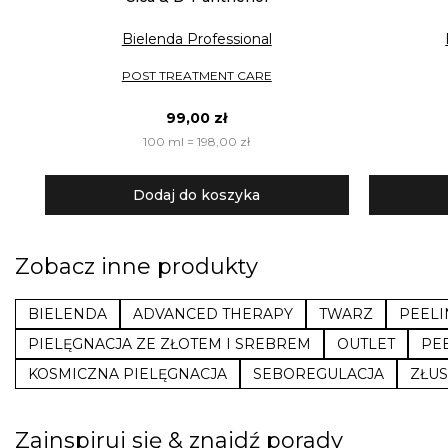
Bielenda Professional
POST TREATMENT CARE
99,00 zł
100 ml = 198,00 zł
Dodaj do koszyka
Zobacz inne produkty
BIELENDA
ADVANCED THERAPY
TWARZ
PEELI
PIELĘGNACJA ZE ZŁOTEM I SREBREM
OUTLET
PE
KOSMICZNA PIELĘGNACJA
SEBOREGULACJA
ZŁU
Zainspiruj się & znajdź porady