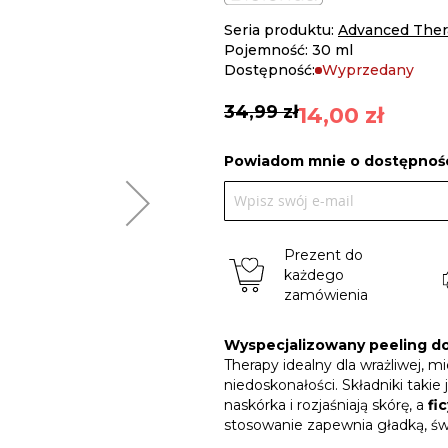
Seria produktu:
Advanced Ther
Pojemność: 30 ml
Dostępność:
Wyprzedany
34,99 zł
14,00 zł
Powiadom mnie o dostępnośc
Prezent do
każdego
zamówienia
Wyspecjalizowany peeling d
Therapy idealny dla wrażliwej, mi
niedoskonałości. Składniki takie 
naskórka i rozjaśniają skórę, a
fi
stosowanie zapewnia gładką, świ