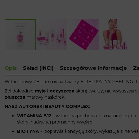
Skip
to
the
Opis
Skład (INCI)
Szczegółowe informacje
Za
beginning
of
Witaminowy
ŻEL do mycia twarzy + DELIKATNY
PEELING t
the
images
Żel dokładnie
myje i oczyszcza
skórę twarzy
, nie wysuszając j
gallery
złuszcza
martwy naskórek.
NASZ AUTORSKI
BEAUTY COMPLEX
:
WITAMINA B12
-
witamina pochodzenia naturalnego o p
skóry, nadaje jej promienny wygląd.
BIOTYNA
- poprawia kondycję skóry, wykazuje silne wła