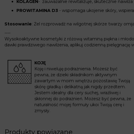
KOLAGEN
-
zauważalnie rewitalizuje, skutecznie nawilża 
PROWITAMINA D3
-
wspomaga ukojenie skóry, wspiera 
Stosowanie
:
Żel rozprowadź na wilgotnej skórze twarzy omija
----
Wysokoaktywne kosmetyki z
różową witamin
ą piękna i młodo
dawki prawdziwego nawilżenia
,
a
plikuj
codzienną pielęgnację w
KOJĘ
Koję i niweluję podrażnienia. Możesz być
pewna, że dzieki składnikom aktywnym
zawartym w moim wnętrzu pozostawię Twoją
skórę gładką i delikatną jak nigdy przedtem.
Jestem idealny dla cery suchej, wrażliwej i
skłonnej do podrażnień. Możesz być pewna, że
naturalność mojej formuły ukoi Twoją cerę i
zmysły.
Produkty powiązane