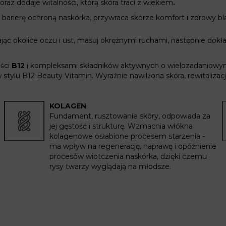
oraz dodaje witalności, którą skóra traci z wiekiem
.
barierę ochroną naskórka, przywraca skórze komfort i zdrowy bl
jąc okolice oczu i ust, masuj okrężnymi ruchami, następnie dokła
ści
B12
i kompleksami składników aktywnych o wielozadaniowym 
 stylu
B12
Beauty
Vitamin
.
Wyraźnie nawilżona skóra, rewitalizacj
KOLAGEN
Fundament, rusztowanie skóry, odpowiada za
jej gęstość i strukturę. Wzmacnia włókna
kolagenowe osłabione procesem starzenia -
ma wpływ na regenerację, naprawę i opóźnienie
procesów wiotczenia naskórka, dzięki czemu
rysy twarzy wyglądają na młodsze.