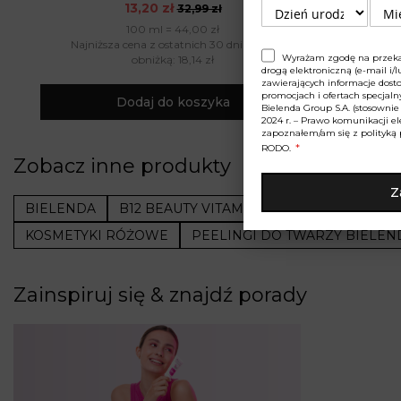
13,20 zł
32,99 zł
100 ml = 44,00 zł
Najniższa cena z ostatnich 30 dni przed
Najniżs
Wyrażam zgodę na przeka
obniżką: 18,14 zł
drogą elektroniczną (e-mail i
zawierających informacje dost
promocjach i ofertach specjal
Dodaj do koszyka
Bielenda Group S.A. (stosownie d
2024 r. – Prawo komunikacji el
zapoznałem/am się z
polityką
RODO
.
Zobacz inne produkty
Z
BIELENDA
B12 BEAUTY VITAMIN
TWARZ
OCZYS
KOSMETYKI RÓŻOWE
PEELINGI DO TWARZY BIELEN
Zainspiruj się & znajdź porady