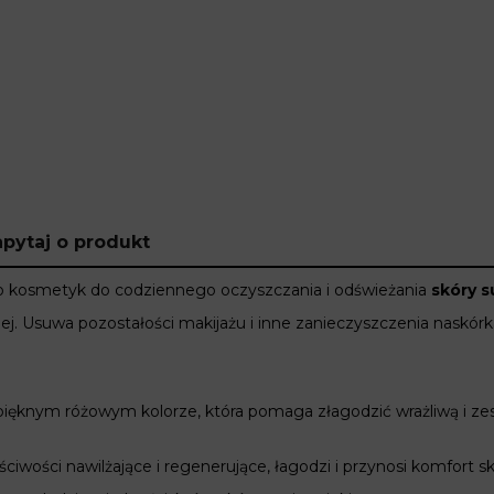
pytaj o produkt
o
kosmetyk do codziennego oczyszczania i odświeżania
skóry s
ej.
Usuwa pozostałości makijażu i
inne
zanieczyszczenia naskórka
ięknym różowym kolorze, która pomaga złagodzić wrażliwą i zest
ściwości nawilżające i regenerujące, łagodzi i przynosi komfort 