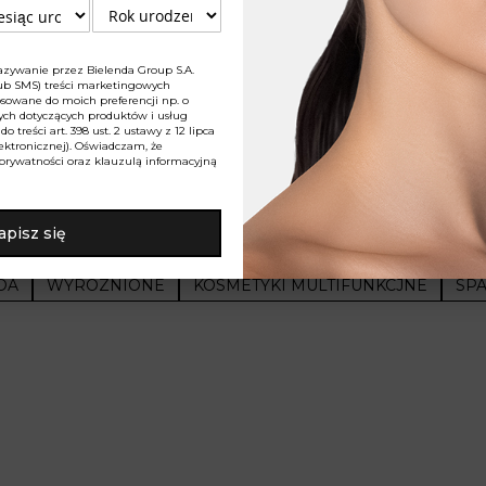
8,80 zł
8,00 zł
21,99 zł
19,99 zł
100 ml = 58,67 zł
100 ml = 4,00 zł
za cena z ostatnich 30 dni przed
Najniższa cena z ostatnich 3
zywanie przez Bielenda Group S.A.
obniżką: 12,09 zł
obniżką: 10,99 zł
/lub SMS) treści marketingowych
osowane do moich preferencji np. o
nych dotyczących produktów i usług
Dodaj do koszyka
Dodaj do koszy
o treści art. 398 ust. 2 ustawy z 12 lipca
ektronicznej). Oświadczam, że
 prywatności
oraz
klauzulą informacyjną
apisz się
ZCZANIE TWARZY
ŻELE DO MYCIA TWARZY
WITAMINA
DA
WYRÓZNIONE
KOSMETYKI MULTIFUNKCJNE
SPA