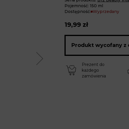
Seria produktu:
B12 Beauty Vit
Pojemność: 150 ml
Dostępność:
Wyprzedany
19,99 zł
Produkt wycofany z 
Prezent do
każdego
zamówienia