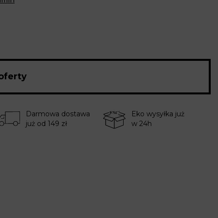
amin
oferty
Darmowa dostawa
Eko wysyłka już
już od 149 zł
w 24h