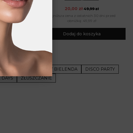
20,00 zł
49,99 zł
0 dni przed
Najniższa cena z ostatnich 30 dni przed
obniżką: 49,99 zł
ka
Dodaj do koszyka
 B12
ŻEL DO TWARZY BIELENDA
DISCO PARTY
 DAYS
ZŁUSZCZANIE