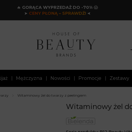
🔥
GORĄCA WYPRZEDAŻ DO -70%
😱
➤
CENY PŁONĄ – SPRAWDŹ!
➤
ijaż
Mężczyzna
Nowości
Promocje
Zestawy
warzy
Witaminowy żel do twarzy z peelingiem
Witaminowy żel do