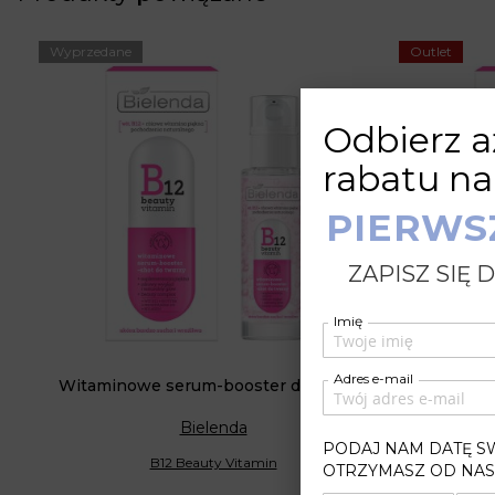
Wyprzedane
Outlet
Odbierz a
rabatu na
PIERWS
ZAPISZ SIĘ
Imię
Adres e-mail
Witaminowe serum-booster do twarzy
Wit
Bielenda
PODAJ NAM DATĘ S
B12 Beauty Vitamin
OTRZYMASZ OD NAS