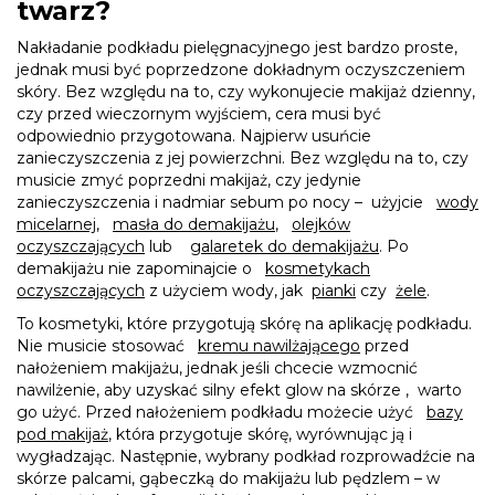
twarz?
Nakładanie podkładu pielęgnacyjnego jest bardzo proste,
jednak musi być poprzedzone dokładnym oczyszczeniem
skóry. Bez względu na to, czy wykonujecie makijaż dzienny,
czy przed wieczornym wyjściem, cera musi być
odpowiednio przygotowana. Najpierw usuńcie
zanieczyszczenia z jej powierzchni. Bez względu na to, czy
musicie zmyć poprzedni makijaż, czy jedynie
zanieczyszczenia i nadmiar sebum po nocy – użyjcie
wody
micelarnej
,
masła do demakijażu
,
olejków
oczyszczających
lub
galaretek do demakijażu
. Po
demakijażu nie zapominajcie o
kosmetykach
oczyszczających
z użyciem wody, jak
pianki
czy
żele
.
To kosmetyki, które przygotują skórę na aplikację podkładu.
Nie musicie stosować
kremu nawilżającego
przed
nałożeniem makijażu, jednak jeśli chcecie wzmocnić
nawilżenie, aby uzyskać silny efekt glow na skórze , warto
go użyć. Przed nałożeniem podkładu możecie użyć
bazy
pod makijaż
, która przygotuje skórę, wyrównując ją i
wygładzając. Następnie, wybrany podkład rozprowadźcie na
skórze palcami, gąbeczką do makijażu lub pędzlem – w