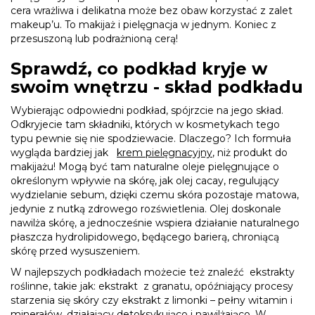
cera wrażliwa i delikatna może bez obaw korzystać z zalet
makeup’u. To makijaż i pielęgnacja w jednym. Koniec z
przesuszoną lub podrażnioną cerą!
Sprawdź, co podkład kryje w
swoim wnętrzu - skład podkładu
Wybierając odpowiedni podkład, spójrzcie na jego skład.
Odkryjecie tam składniki, których w kosmetykach tego
typu pewnie się nie spodziewacie. Dlaczego? Ich formuła
wygląda bardziej jak
krem pielęgnacyjny
, niż produkt do
makijażu! Mogą być tam naturalne oleje pielęgnujące o
określonym wpływie na skórę, jak olej cacay, regulujący
wydzielanie sebum, dzięki czemu skóra pozostaje matowa,
jedynie z nutką zdrowego rozświetlenia. Olej doskonale
nawilża skórę, a jednocześnie wspiera działanie naturalnego
płaszcza hydrolipidowego, będącego barierą, chroniącą
skórę przed wysuszeniem.
W najlepszych podkładach możecie też znaleźć ekstrakty
roślinne, takie jak: ekstrakt z granatu, opóźniający procesy
starzenia się skóry czy ekstrakt z limonki – pełny witamin i
minerałów, działający detoksykująco i nawilżająco. W