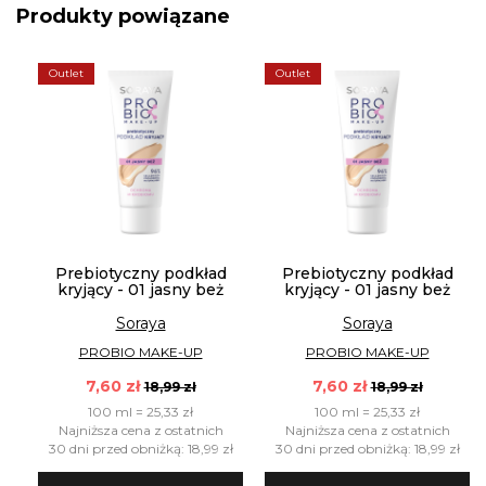
Produkty powiązane
Outlet
Outlet
Prebiotyczny podkład
Prebiotyczny podkład
kryjący - 01 jasny beż
kryjący - 01 jasny beż
Soraya
Soraya
PROBIO MAKE-UP
PROBIO MAKE-UP
7,60 zł
7,60 zł
18,99 zł
18,99 zł
100 ml = 25,33 zł
100 ml = 25,33 zł
Najniższa cena z ostatnich
Najniższa cena z ostatnich
ł
30 dni przed obniżką: 18,99 zł
30 dni przed obniżką: 18,99 zł