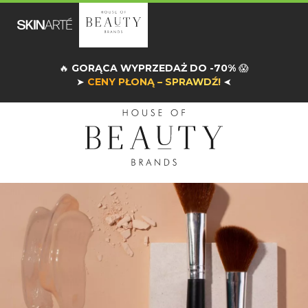
🔥
GORĄCA WYPRZEDAŻ DO -70%
😱
➤
CENY PŁONĄ – SPRAWDŹ!
➤