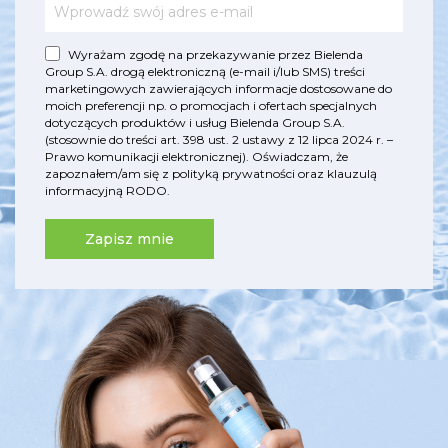
Wyrażam zgodę na przekazywanie przez Bielenda
Group S.A. drogą elektroniczną (e-mail i/lub SMS) treści
marketingowych zawierających informacje dostosowane do
moich preferencji np. o promocjach i ofertach specjalnych
dotyczących produktów i usług Bielenda Group S.A.
(stosownie do treści art. 398 ust. 2 ustawy z 12 lipca 2024 r. –
Prawo komunikacji elektronicznej). Oświadczam, że
zapoznałem/am się z
polityką prywatności
oraz
klauzulą
informacyjną RODO
.
Zapisz mnie