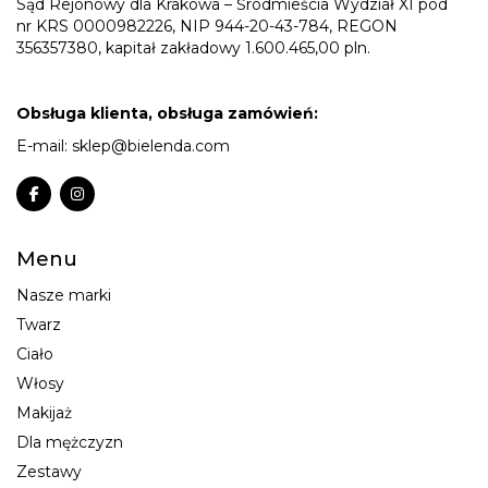
Sąd Rejonowy dla Krakowa – Śródmieścia Wydział XI pod
nr KRS 0000982226, NIP 944-20-43-784, REGON
356357380, kapitał zakładowy 1.600.465,00 pln.
Obsługa klienta, obsługa zamówień:
E-mail:
sklep@bielenda.com
Menu
Nasze marki
Twarz
Ciało
Włosy
Makijaż
Dla mężczyzn
Zestawy