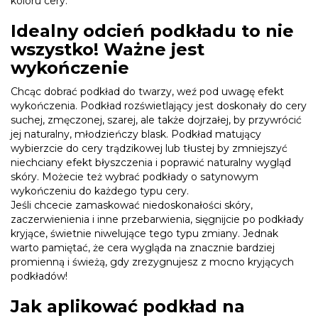
koloru cery.
Idealny odcień podkładu to nie
wszystko! Ważne jest
wykończenie
Chcąc dobrać podkład do twarzy, weź pod uwagę efekt
wykończenia. Podkład rozświetlający jest doskonały do cery
suchej, zmęczonej, szarej, ale także dojrzałej, by przywrócić
jej naturalny, młodzieńczy blask. Podkład matujący
wybierzcie do cery trądzikowej lub tłustej by zmniejszyć
niechciany efekt błyszczenia i poprawić naturalny wygląd
skóry. Możecie też wybrać podkłady o satynowym
wykończeniu do każdego typu cery.
Jeśli chcecie zamaskować niedoskonałości skóry,
zaczerwienienia i inne przebarwienia, sięgnijcie po podkłady
kryjące, świetnie niwelujące tego typu zmiany. Jednak
warto pamiętać,
że
cera wygląda na znacznie bardziej
promienną i świeżą, gdy zrezygnujesz z mocno kryjących
podkładów!
Jak aplikować podkład na