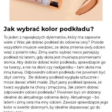
Jak wybrać kolor podkładu?
To jeden z największych dylematów, który ma zapewne
wiele z Was: jak dobrać podkład do odcienia cery? Przede
wszystkim musicie wiedzieć, że skóra zmienia swój odcień
wraz z porami roku. Zimą warto wybrać nieco jaśniejszy
podkład niż latem, gdy skóra jest muśnięta promieniami
słońca. Aby dobrze dobrać kolor podkładu, sprawdzajcie go
na twarzy, a nie na dłoni czy nadgarstku – tam skóra ma
inną barwę. Odpowiedni odcień podkładu nie powinien być
zbyt ciemny. Źle dobrany podkład wygląda sztucznie i
może dawać efekt maski. Zbyt jasny podkład sprawia, że
twarz wygląda na chorą i zmęczoną. Jak zatem dobrać
odpowiedni odcień podkładu? Powinien być on dobrany
idealnie do aktualnego odcienia skóry. Aktualnego – bo
latem i zimą cera ma inny odcień. Zawsze sprawdzajcie jego
kolor w świetle dziennym, by idealnie dopasować go do