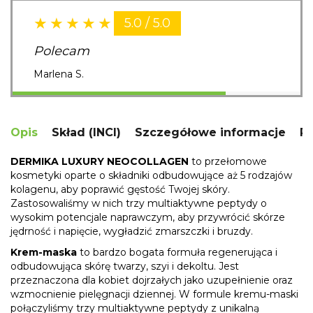
5.0 / 5.0
Polecam
Marlena S.
Opis
Skład (INCI)
Szczegółowe informacje
R
DERMIKA LUXURY NEOCOLLAGEN
to przełomowe
kosmetyki oparte o składniki odbudowujące aż 5 rodzajów
kolagenu, aby poprawić gęstość Twojej skóry.
Zastosowaliśmy w nich trzy multiaktywne peptydy o
wysokim potencjale naprawczym, aby przywrócić skórze
jędrność i napięcie, wygładzić zmarszczki i bruzdy.
Krem-maska
to bardzo bogata formuła regenerująca i
odbudowująca skórę twarzy, szyi i dekoltu. Jest
przeznaczona dla kobiet dojrzałych jako uzupełnienie oraz
wzmocnienie pielęgnacji dziennej. W formule kremu-maski
połączyliśmy trzy multiaktywne peptydy z unikalną