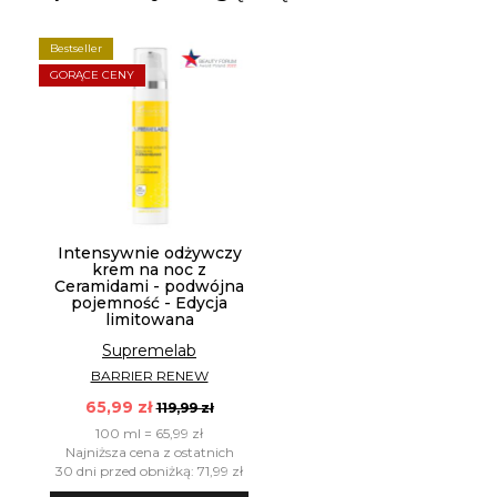
Bestseller
GORĄCE CENY
Intensywnie odżywczy
krem na noc z
Ceramidami - podwójna
pojemność - Edycja
limitowana
Supremelab
BARRIER RENEW
65,99 zł
119,99 zł
100 ml = 65,99 zł
Najniższa cena z ostatnich
30 dni przed obniżką: 71,99 zł