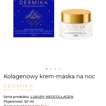
gallery
Skip
Kolagenowy krem-maska na noc
to
the
beginning
of
Seria produktu:
LUXURY NEOCOLLAGEN
the
Pojemność: 50 ml
images