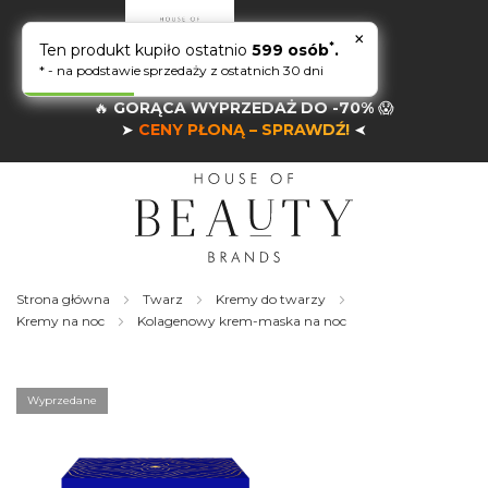
×
*
Ten produkt kupiło ostatnio
599 osób
.
* - na podstawie sprzedaży z ostatnich 30 dni
🔥
GORĄCA WYPRZEDAŻ DO -70%
😱
➤
CENY PŁONĄ – SPRAWDŹ!
➤
Strona główna
Twarz
Kremy do twarzy
Kremy na noc
Kolagenowy krem-maska na noc
Skip
to
the
Wyprzedane
end
of
the
images