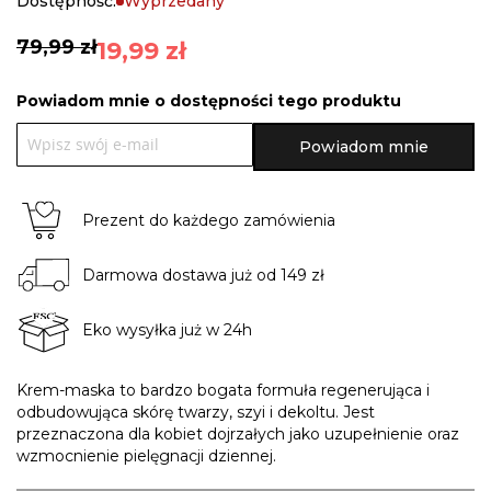
Dostępność:
Wyprzedany
gallery
79,99 zł
19,99 zł
Powiadom mnie o dostępności tego produktu
Powiadom mnie
Prezent do każdego zamówienia
Darmowa dostawa już od 149 zł
Eko wysyłka już w 24h
Krem-maska to bardzo bogata formuła regenerująca i
odbudowująca skórę twarzy, szyi i dekoltu. Jest
przeznaczona dla kobiet dojrzałych jako uzupełnienie oraz
wzmocnienie pielęgnacji dziennej.