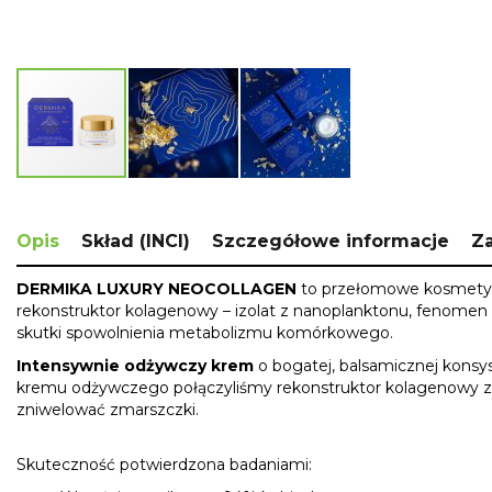
Skip
to
the
Opis
Skład (INCI)
Szczegółowe informacje
Za
beginning
of
DERMIKA LUXURY NEOCOLLAGEN
to przełomowe kosmetyki 
the
rekonstruktor kolagenowy – izolat z nanoplanktonu, fenomen 
images
skutki spowolnienia metabolizmu komórkowego.
gallery
Intensywnie odżywczy krem
o bogatej, balsamicznej konsy
kremu odżywczego połączyliśmy rekonstruktor kolagenowy z 
zniwelować zmarszczki.
Skuteczność potwierdzona badaniami: