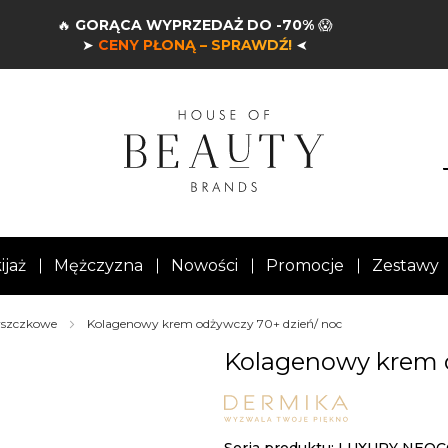
🔥
GORĄCA WYPRZEDAŻ DO -70%
😱
➤
CENY PŁONĄ – SPRAWDŹ!
➤
ijaż
Mężczyzna
Nowości
Promocje
Zestawy
rszczkowe
Kolagenowy krem odżywczy 70+ dzień/ noc
Kolagenowy krem 