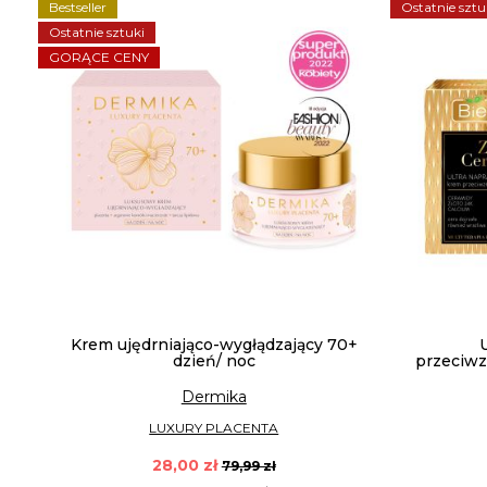
Bestseller
Ostatnie sztu
Ostatnie sztuki
GORĄCE CENY
Krem ujędrniająco-wygłądzający 70+
dzień/ noc
przeciwz
Dermika
LUXURY PLACENTA
28,00 zł
79,99 zł