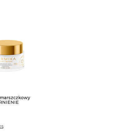
zmarszczkowy
DRNIENIE
ES