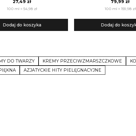
27,49 zł
79,99 zł
100 ml = 54,98 zł
100 ml = 159,98 zł
Dodaj do koszyka
Dodaj do koszy
MY DO TWARZY
KREMY PRZECIWZMARSZCZKOWE
K
PIĘKNA
AZJATYCKIE HITY PIELĘGNACYJNE