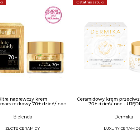
ki
Ostatnie sztuki
Ultra naprawczy krem
Ceramidowy krem przeciw
marszczkowy 70+ dzień/ noc
70+ dzień/ noc - UJĘ
Bielenda
Dermika
ZŁOTE CERAMIDY
LUXURY CERAMID