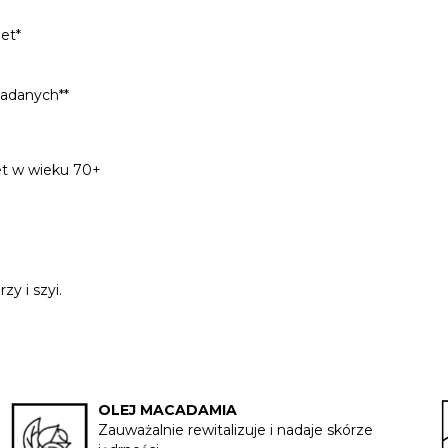
et*
badanych**
et w wieku 70+
y i szyi.
OLEJ MACADAMIA
Zauważalnie rewitalizuje i nadaje skórze