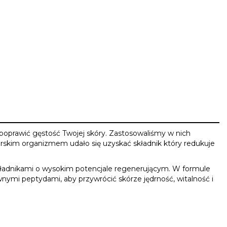
poprawić gęstość Twojej skóry. Zastosowaliśmy w nich
orskim organizmem udało się uzyskać składnik który redukuje
składnikami o wysokim potencjale regenerującym. W formule
i peptydami, aby przywrócić skórze jędrność, witalność i