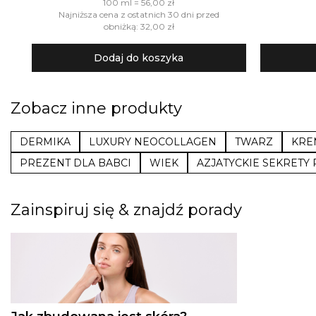
100 ml = 56,00 zł
Najniższa cena z ostatnich 30 dni przed
obniżką: 32,00 zł
Dodaj do koszyka
Zobacz inne produkty
DERMIKA
LUXURY NEOCOLLAGEN
TWARZ
KRE
PREZENT DLA BABCI
WIEK
AZJATYCKIE SEKRETY 
Zainspiruj się & znajdź porady