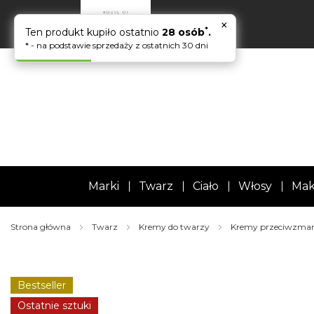
×
*
Ten produkt kupiło ostatnio
28 osób
.
* - na podstawie sprzedaży z ostatnich 30 dni
Marki
Twarz
Ciało
Włosy
Mak
Strona główna
Twarz
Kremy do twarzy
Kremy przeciwzma
Skip
to
the
Bestseller
end
of
Ostatnie sztuki