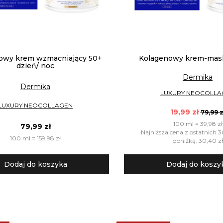
owy krem wzmacniający 50+
Kolagenowy krem-mask
dzień/ noc
Dermika
Dermika
LUXURY NEOCOLLA
LUXURY NEOCOLLAGEN
19,99 zł
79,99 z
100 ml = 39,98 zł
79,99 zł
Najniższa cena z ostatnich 3
100 ml = 159,98 zł
obniżką: 30,40 zł
Dodaj do koszyka
Dodaj do koszy