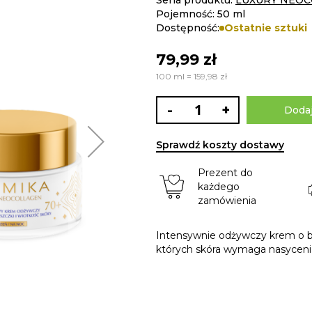
Seria produktu:
LUXURY NEO
Pojemność: 50 ml
Dostępność:
Ostatnie sztuki
79,99 zł
100 ml = 159,98 zł
-
+
Dodaj
Sprawdź koszty dostawy
Prezent do
każdego
zamówienia
Intensywnie odżywczy krem o bo
których skóra wymaga nasyceni