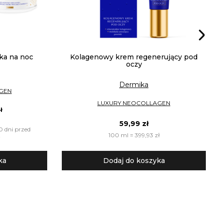
a na noc
Kolagenowy krem regenerujący pod
oczy
Dermika
GEN
LUXURY NEOCOLLAGEN
ł
59,99 zł
0 dni przed
100 ml = 399,93 zł
ka
Dodaj do koszyka