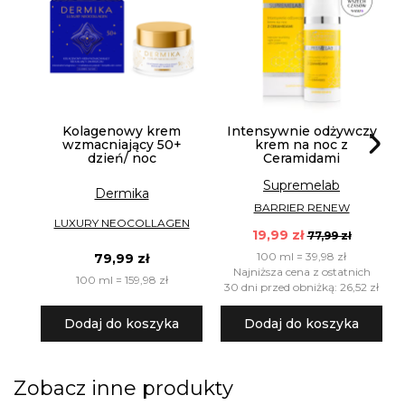
Kolagenowy krem
Intensywnie odżywczy
wzmacniający 50+
krem na noc z
dzień/ noc
Ceramidami
Supremelab
Dermika
BARRIER RENEW
LUXURY NEOCOLLAGEN
19,99 zł
77,99 zł
100 ml = 39,98 zł
79,99 zł
Najniższa cena z ostatnich
100 ml = 159,98 zł
30 dni przed obniżką: 26,52 zł
Dodaj do koszyka
Dodaj do koszyka
Zobacz inne produkty