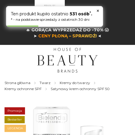
×
*
Ten produkt kupiło ostatnio
531 osób
.
* - na podstawie sprzedaży z ostatnich 30 dni
🔥
GORĄCA WYPRZEDAŻ DO -70%
😱
➤
CENY PŁONĄ – SPRAWDŹ!
➤
Strona główna
Twarz
Kremy do twarzy
Kremy ochronne SPF
Satynowy krem ochronny SPF 50
Skip
to
the
Promocja
end
of
Bestseller
the
LEGENDA
images