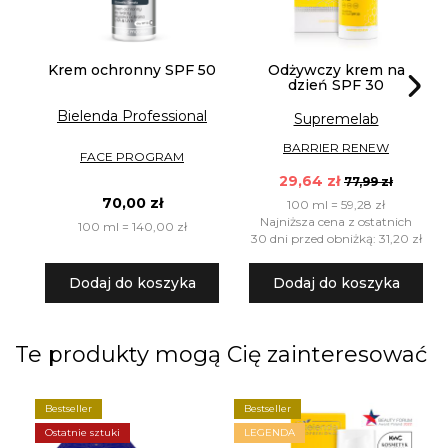
Krem ochronny SPF 50
Odżywczy krem na
dzień SPF 30
Bielenda Professional
Supremelab
BARRIER RENEW
FACE PROGRAM
29,64 zł
77,99 zł
70,00 zł
100 ml = 59,28 zł
Najniższa cena z ostatnich
100 ml = 140,00 zł
30 dni przed obniżką: 31,20 zł
Dodaj do koszyka
Dodaj do koszyka
Te produkty mogą Cię zainteresować
Bestseller
Bestseller
Ostatnie sztuki
LEGENDA