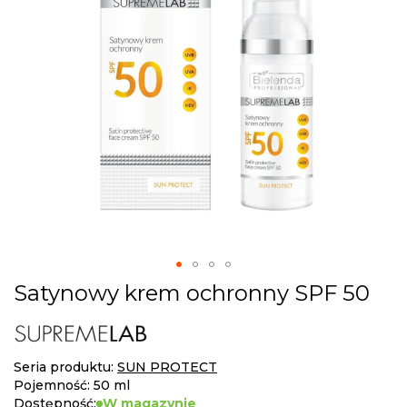
gallery
Skip
Satynowy krem ochronny SPF 50
to
the
beginning
of
Seria produktu:
SUN PROTECT
the
Pojemność: 50 ml
images
Dostępność:
W magazynie