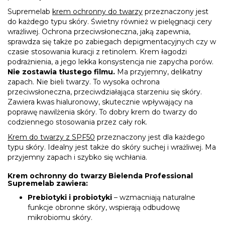
Supremelab
krem ochronny do twarzy
przeznaczony jest
do każdego typu skóry. Świetny również w pielęgnacji cery
wrażliwej. Ochrona przeciwsłoneczna, jaką zapewnia,
sprawdza się także po zabiegach depigmentacyjnych czy w
czasie stosowania kuracji z retinolem. Krem łagodzi
podrażnienia, a jego lekka konsystencja nie zapycha porów.
Nie zostawia tłustego filmu.
Ma przyjemny, delikatny
zapach. Nie bieli twarzy. To wysoka ochrona
przeciwsłoneczna, przeciwdziałająca starzeniu się skóry.
Zawiera kwas hialuronowy, skutecznie wpływający na
poprawę nawilżenia skóry. To dobry krem do twarzy do
codziennego stosowania przez cały rok.
Krem do twarzy z SPF50
przeznaczony jest dla każdego
typu skóry. Idealny jest także do skóry suchej i wrażliwej. Ma
przyjemny zapach i szybko się wchłania.
Krem ochronny do twarzy Bielenda Professional
Supremelab zawiera:
Prebiotyki i probiotyki
– wzmacniają naturalne
funkcje obronne skóry, wspierają odbudowę
mikrobiomu skóry.