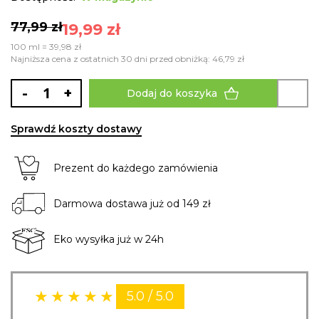
gallery
77,99 zł
19,99 zł
100 ml = 39,98 zł
Najniższa cena z ostatnich 30 dni przed obniżką: 46,79 zł
-
+
Dodaj do koszyka
Sprawdź koszty dostawy
Prezent do każdego zamówienia
Darmowa dostawa już od 149 zł
Eko wysyłka już w 24h
5.0 / 5.0