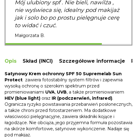
Mój ulubiony spf . Nie bieli, nawilża ,
nie wyświeca się, idealny pod makijaż
jak i solo bo po prostu pielęgnuje cerę
to widać i czuć.
Małgorzata B.
Opis
Skład (INCI)
Szczegółowe informacje
R
Satynowy Krem ochronny SPF 50 Supremelab Sun
Protect
zawiera fotostabilny system filtrów i zapewnia
wysoką ochronę o szerokim spektrum przed
promieniowaniami
UVA
,
UVB
, a także promieniowaniem
HEV
(blue light)
oraz
IR (podczerwień, infrared)
.
Ogranicza ryzyko powstawania przebarwień posłonecznych,
a także chroni przed fotostarzeniem. Ma dodatkowe
właściwości pielęgnacyjne, zawiera składniki kojące i
łagodzące. Nie obciąża, jego przyjemna formuła pozostawia
na skórze komfortowe, satynowe wykończenie. Nadaje się
pod makijaż.