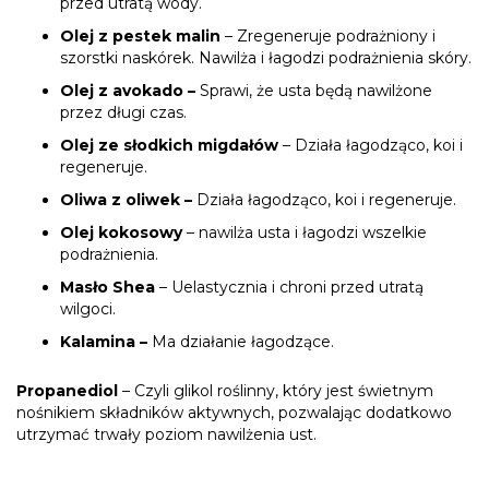
przed utratą wody.
Olej z pestek malin
– Zregeneruje podrażniony i
szorstki naskórek. Nawilża i łagodzi podrażnienia skóry.
Olej z avokado –
Sprawi, że usta będą nawilżone
przez długi czas.
Olej ze słodkich migdałów
– Działa łagodząco, koi i
regeneruje.
Oliwa z oliwek –
Działa łagodząco, koi i regeneruje.
Olej kokosowy
– nawilża usta i łagodzi wszelkie
podrażnienia.
Masło Shea
– Uelastycznia i chroni przed utratą
wilgoci.
Kalamina –
Ma działanie łagodzące.
Propanediol
– Czyli glikol roślinny, który jest świetnym
nośnikiem składników aktywnych, pozwalając dodatkowo
utrzymać trwały poziom nawilżenia ust.