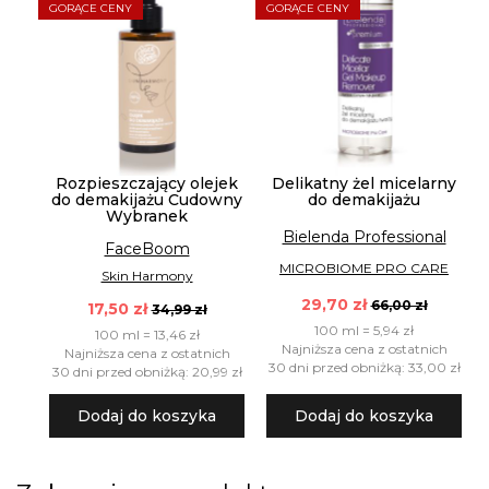
GORĄCE CENY
GORĄCE CENY
Rozpieszczający olejek
Delikatny żel micelarny
do demakijażu Cudowny
do demakijażu
Wybranek
Bielenda Professional
FaceBoom
MICROBIOME PRO CARE
Skin Harmony
29,70 zł
66,00 zł
17,50 zł
34,99 zł
100 ml = 5,94 zł
100 ml = 13,46 zł
Najniższa cena z ostatnich
Najniższa cena z ostatnich
30 dni przed obniżką: 33,00 zł
30 dni przed obniżką: 20,99 zł
Dodaj do koszyka
Dodaj do koszyka