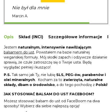
Nie był dla mnie
Marcin A.
Opis
Skład (INCI)
Szczegółowe informacje
R
Jestem
naturalnym,
intensywnie nawilżającym
balsamem do ust
. Powstałem na bazie naturalnej
wegańskiej formuły. Mój słodki zapach i odżywcze działanie
sprawią, że czule zatroszczę się o Twoje usta. Będą
wyglądać pełniej i kusząco!
P.S.
Tak samo jak Ty, nie lubię
SLS, PEG-ów, parabenów i
olei mineralnych
. Kocham za to
zwierzęta, naturalne
składy, dbam o środowisko
, a do tego pochodzę z
Polski
!
JAK STOSOWAĆ BALSAM DO UST FACEBOOM?
Możesz stosować balsam do ust od FaceBoom na dwa
sposoby! Wybierz dla siebie najlepszą opcję!