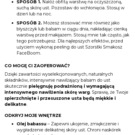
SPOSÓB 1.
Nałóż obfitą warstwę na oczyszczoną,
suchą skórę ust. Pozostaw do wchłonięcia. Stosuj w
dzień lub na noc.
SPOSÓB 2.
Możesz stosować mnie również jako
błyszczyk lub balsam w ciągu dnia, nakładając cienką
warstwę przed makijażem. Stosuj mnie tak często, jak
tego potrzebujesz. Dla najlepszych efektów, przed
użyciem wykonaj peeling do ust Szorstki Smakosz
FaceBoom.
CO MOGĘ CI ZAOFEROWAĆ?
Dzięki zawartości wyselekcjonowanych, naturalnych
składników, intensywnie nawilżający balsam do ust
skutecznie
pielęgnuję podrażnioną i wymagającą
intensywnego nawilżenia skórę warg
. Sprawię, że Twoje
spierzchnięte i przesuszone usta będą miękkie i
delikatne
.
ODKRYJ MOJE WNĘTRZE
Olej babassu
– Zapewni ukojenie, zmiękczenie i
wygładzenie delikatnej skóry ust. Chroni naskórek