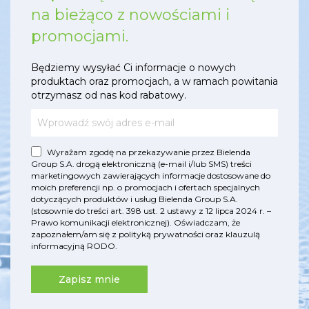
na bieżąco z nowościami i
promocjami.
Będziemy wysyłać Ci informacje o nowych
produktach oraz promocjach, a w ramach powitania
otrzymasz od nas kod rabatowy.
Wyrażam zgodę na przekazywanie przez Bielenda
Group S.A. drogą elektroniczną (e-mail i/lub SMS) treści
marketingowych zawierających informacje dostosowane do
moich preferencji np. o promocjach i ofertach specjalnych
dotyczących produktów i usług Bielenda Group S.A.
(stosownie do treści art. 398 ust. 2 ustawy z 12 lipca 2024 r. –
Prawo komunikacji elektronicznej). Oświadczam, że
zapoznałem/am się z
polityką prywatności
oraz
klauzulą
informacyjną RODO
.
Zapisz mnie