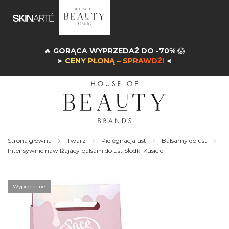
🔥
GORĄCA WYPRZEDAŻ DO -70%
😱
➤
CENY PŁONĄ – SPRAWDŹ!
➤
Strona główna
Twarz
Pielęgnacja ust
Balsamy do ust
Intensywnie nawilżający balsam do ust Słodki Kusiciel
Skip
to
the
Wyprzedane
end
of
the
images