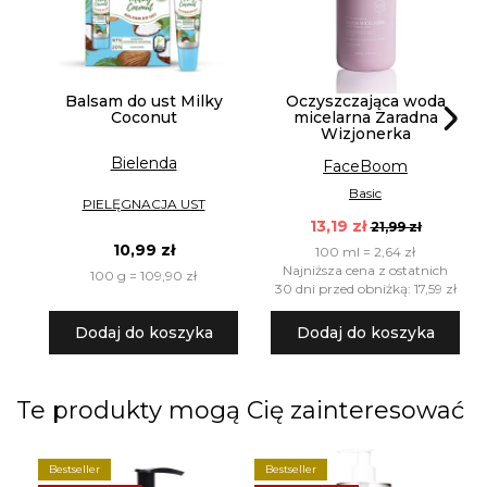
Balsam do ust Milky
Oczyszczająca woda
Coconut
micelarna Zaradna
Wizjonerka
Bielenda
FaceBoom
Basic
PIELĘGNACJA UST
13,19 zł
21,99 zł
10,99 zł
100 ml = 2,64 zł
Najniższa cena z ostatnich
100 g = 109,90 zł
30 dni przed obniżką: 17,59 zł
Dodaj do koszyka
Dodaj do koszyka
Te produkty mogą Cię zainteresować
Bestseller
Bestseller