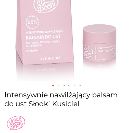
gallery
Skip
Intensywnie nawilżający balsam
to
do ust Słodki Kusiciel
the
beginning
of
the
images