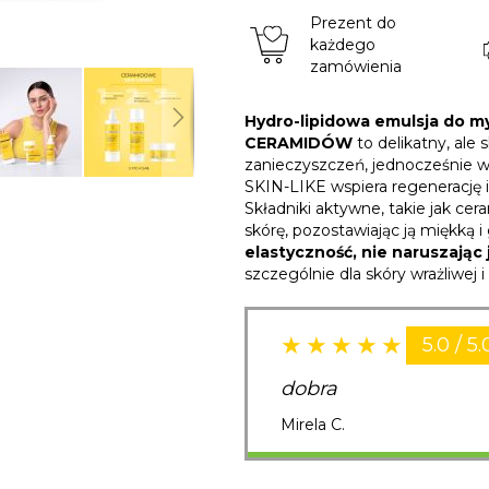
Prezent do
każdego
zamówienia
Hydro-lipidowa emulsja do
CERAMIDÓW
to delikatny, ale
zanieczyszczeń, jednocześnie w
SKIN-LIKE wspiera regenerację 
Składniki aktywne, takie jak cer
skórę, pozostawiając ją miękką 
elastyczność, nie naruszając j
szczególnie dla skóry wrażliwej i
5.0 / 5.
dobra
Mirela C.