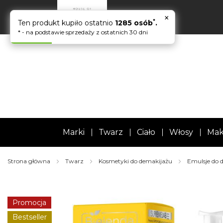
×
*
Ten produkt kupiło ostatnio
1285 osób
.
* - na podstawie sprzedaży z ostatnich 30 dni
Marki
Twarz
Ciało
Włosy
Mak
Strona główna
Twarz
Kosmetyki do demakijażu
Emulsje do 
Skip
to
the
Promocja
end
of
Bestseller