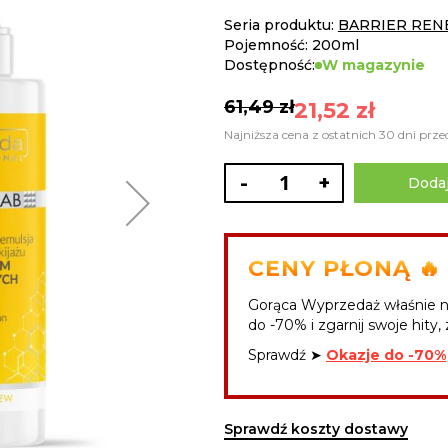
Seria produktu:
BARRIER RE
Pojemność: 200ml
Dostępność:
W magazynie
61,49 zł
21,52 zł
Najniższa cena z ostatnich 30 dni prze
-
+
Dodaj
CENY PŁONĄ 🔥
Gorąca Wyprzedaż właśnie n
do -70% i zgarnij swoje hity, 
Sprawdź ➤
Okazje do -70%
Sprawdź koszty dostawy