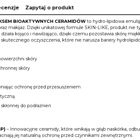
ecenzje
Zapytaj o produkt
OMPLEKSEM BIOAKTYWNYCH CERAMIDÓW
to hydro-lipidowa emulsja
raz makijaż. Dzięki unikatowej formule SKIN-LIKE, produkt nie ty
 działa kojąco i nawilżająco, dzięki czemu pozostawia skórę mięk
 skutecznego oczyszczenia, które nie narusza bariery hydrolipido
powierzchni skóry
chronnej skóry
wniając ochronę przed przesuszeniem
styczną
i skłonnej do podrażnień
NP)
– Innowacyjne ceramidy, które wnikają w głąb naskórka, odb
acniają jej naturalną ochronę przed czynnikami zewnętrznymi.