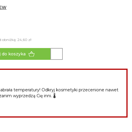
NEW
d obniżką: 24,60 zł
 do koszyka
abrała temperatury! Odkryj kosmetyki przecenione nawet
zanim wyprzedzą Cię inni. 🌡️