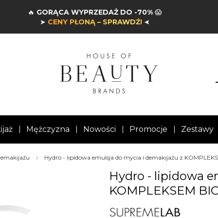
🔥
GORĄCA WYPRZEDAŻ DO -70%
😱
➤
CENY PŁONĄ – SPRAWDŹ!
➤
ijaż
Mężczyzna
Nowości
Promocje
Zestawy
demakijażu
Hydro - lipidowa emulsja do mycia i demakijażu z KO
Hydro - lipidowa e
KOMPLEKSEM BI