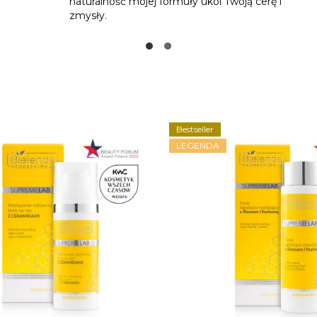
naturalność mojej formuły ukoi Twoją cerę i
zmysły.
Bestseller
LEGENDA