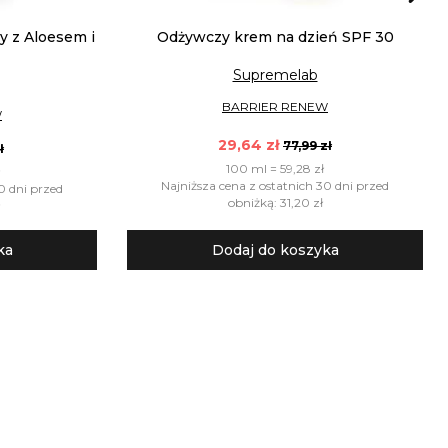
y z Aloesem i
Odżywczy krem na dzień SPF 30
Supremelab
BARRIER RENEW
W
29,64 zł
77,99 zł
ł
100 ml = 59,28 zł
Najniższa cena z ostatnich 30 dni przed
0 dni przed
obniżką: 31,20 zł
ka
Dodaj do koszyka