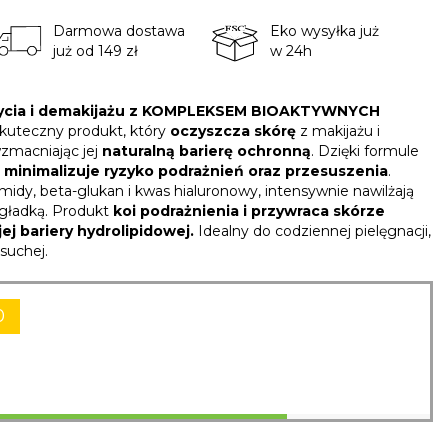
Darmowa dostawa
Eko wysyłka już
już od 149 zł
w 24h
 mycia i demakijażu z KOMPLEKSEM BIOAKTYWNYCH
 skuteczny produkt, który
oczyszcza skórę
z makijażu i
zmacniając jej
naturalną barierę ochronną
. Dzięki formule
i
minimalizuje ryzyko podrażnień oraz przesuszenia
.
amidy, beta-glukan i kwas hialuronowy, intensywnie nawilżają
i gładką. Produkt
koi podrażnienia i przywraca skórze
ej bariery hydrolipidowej.
Idealny do codziennej pielęgnacji,
 suchej.
0