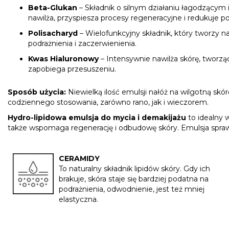
Beta-Glukan
– Składnik o silnym działaniu łagodzący
nawilża, przyspiesza procesy regeneracyjne i redukuje po
Polisacharyd
– Wielofunkcyjny składnik, który tworzy n
podrażnienia i zaczerwienienia.
Kwas Hialuronowy
– Intensywnie nawilża skórę, tworząc
zapobiega przesuszeniu.
Sposób użycia:
Niewielką ilość emulsji nałóż na wilgotną skó
codziennego stosowania, zarówno rano, jak i wieczorem.
Hydro-lipidowa emulsja do mycia i demakijażu
to idealny w
także wspomaga regenerację i odbudowę skóry. Emulsja sprawdz
CERAMIDY
To naturalny składnik lipidów skóry. Gdy ich
brakuje, skóra staje się bardziej podatna na
podrażnienia, odwodnienie, jest też mniej
elastyczna.