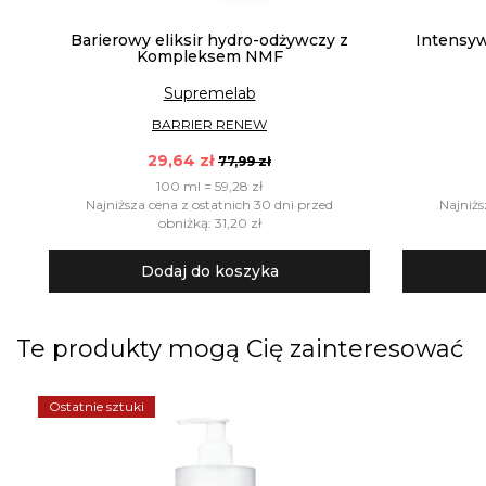
Barierowy eliksir hydro-odżywczy z
Intensyw
Kompleksem NMF
Supremelab
BARRIER RENEW
29,64 zł
77,99 zł
100 ml = 59,28 zł
Najniższa cena z ostatnich 30 dni przed
Najniżs
obniżką: 31,20 zł
Dodaj do koszyka
Te produkty mogą Cię zainteresować
Ostatnie sztuki