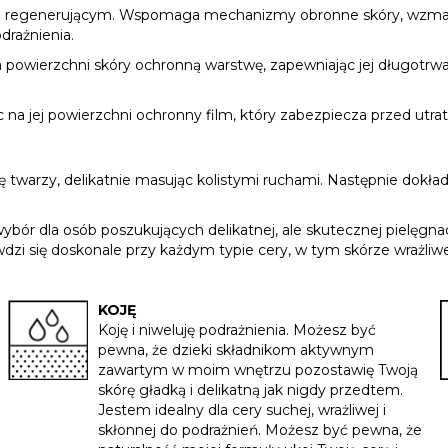
m i regenerującym. Wspomaga mechanizmy obronne skóry, wzmacn
drażnienia.
a powierzchni skóry ochronną warstwę, zapewniając jej długotrwa
 na jej powierzchni ochronny film, który zabezpiecza przed utratą
rę twarzy, delikatnie masując kolistymi ruchami. Następnie dokła
ybór dla osób poszukujących delikatnej, ale skutecznej pielęgnac
i się doskonale przy każdym typie cery, w tym skórze wrażliwej,
KOJĘ
Koję i niweluję podrażnienia. Możesz być
pewna, że dzieki składnikom aktywnym
zawartym w moim wnętrzu pozostawię Twoją
skórę gładką i delikatną jak nigdy przedtem.
Jestem idealny dla cery suchej, wrażliwej i
skłonnej do podrażnień. Możesz być pewna, że