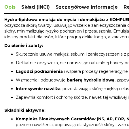
Opis
Skład (INCI)
Szczegółowe informacje
R
Hydro-lipidowa emulsja do mycia i demakijażu z K
oczyszcza skórę twarzy, usuwając wszelkie zanieczyszczenia o
skóry, minimalizując ryzyko podrażnień i przesuszenia. Emulsja
idealny produkt dla osób, które pragną delikatnego, a zarazem
Działanie i zalety:
Skutecznie usuwa makijaż, sebum i zanieczyszczenia z 
Delikatnie oczyszcza, nie naruszając naturalnej bariery o
Łagodzi podrażnienia
i wspiera procesy regeneracyjne
Wzmacnia i odbudowuje
barierę hydrolipidową
, zape
Intensywnie nawilża
, pozostawiając skórę miękką i ela
Zapewnia komfort i ochronę skórze, nawet tej wrażliwej 
Składniki aktywne:
Kompleks Bioaktywnych Ceramidów (NS, AP, EOP, 
poziom nawilżenia, poprawiają elastyczność skóry i wzm