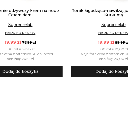
nie odżywczy krem na noc z
Tonik łagodząco-nawilżając
Ceramidami
Kurkumą
Supremelab
Supremelab
BARRIER RENEW
BARRIER RENE
19,99 zł
19,99 zł
77,99 zł
59,99 z
100 ml = 39,98 zł
100 ml = 10,00 zł
za cena z ostatnich 30 dni przed
Najniższa cena z ostatnich 3
obniżką: 26,52 zł
obniżką: 24,00 zł
Dodaj do koszyka
Dodaj do koszy