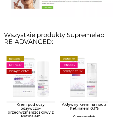
Wszystkie produkty Supremelab
RE-ADVANCED:
Bestseller
Bestseller
Retinoidy
Retinoidy
GORĄCE CENY
GORĄCE CENY
Krem pod oczy
Aktywny krem na noc z
odżywczo-
Retinalem 0,1%
przeciwzmarszczkowy z
Retinalem