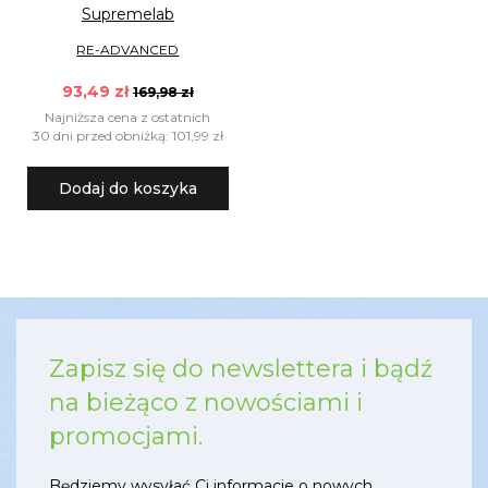
Supremelab
RE-ADVANCED
93,49 zł
169,98 zł
Najniższa cena z ostatnich
30 dni przed obniżką: 101,99 zł
Dodaj do koszyka
Zapisz się do newslettera i bądź
na bieżąco z nowościami i
promocjami.
Będziemy wysyłać Ci informacje o nowych