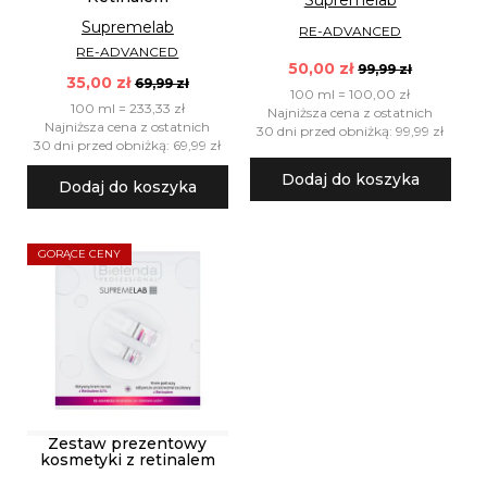
Supremelab
Supremelab
RE-ADVANCED
RE-ADVANCED
50,00 zł
99,99 zł
35,00 zł
69,99 zł
100 ml = 100,00 zł
100 ml = 233,33 zł
Najniższa cena z ostatnich
Najniższa cena z ostatnich
30 dni przed obniżką: 99,99 zł
30 dni przed obniżką: 69,99 zł
Dodaj do koszyka
Dodaj do koszyka
GORĄCE CENY
Zestaw prezentowy
kosmetyki z retinalem