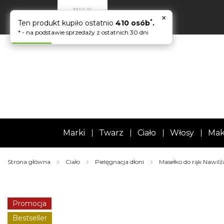
×
*
Ten produkt kupiło ostatnio
410 osób
.
* - na podstawie sprzedaży z ostatnich 30 dni
Marki
Twarz
Ciało
Włosy
Mak
Strona główna
Ciało
Pielęgnacja dłoni
Masełko do rąk Nawilż
Skip
to
the
Promocja
end
of
Bestseller