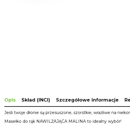
Skip
to
the
beginning
of
the
images
gallery
Opis
Skład (INCI)
Szczegółowe informacje
R
Jeśli twoje dłonie są przesuszone, szorstkie, wrażliwe na nie
Masełko do rąk
NAWILŻAJĄCA
MALINA
to idealny wybór!