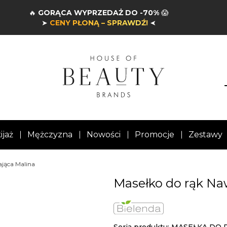
🔥
GORĄCA WYPRZEDAŻ DO -70%
😱
➤
CENY PŁONĄ – SPRAWDŹ!
➤
ijaż
Mężczyzna
Nowości
Promocje
Zestawy
ająca Malina
Masełko do rąk Na