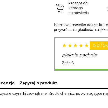
Prezent do
każdego
zamówienia
Kremowe masełko do rąk, któreg
przywrócenie gładkości, miękkoś
5.0 / 5.
pieknie pachnie
Zofia S.
ecenzje
Zapytaj o produkt
korzystne czynniki zewnętrzne i środki chemiczne, wymagające na