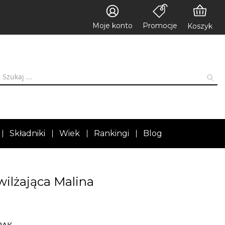
Moje konto
Promocje
Koszyk
Składniki
Wiek
Rankingi
Blog
wilżająca Malina