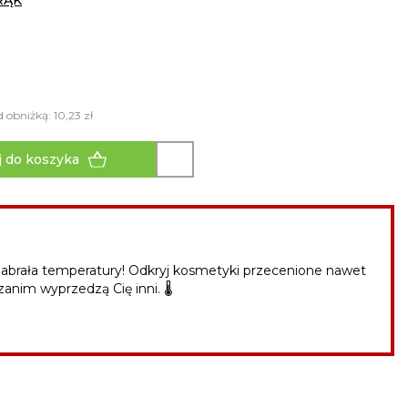
RĄK
 obniżką: 10,23 zł
 do koszyka
abrała temperatury! Odkryj kosmetyki przecenione nawet
zanim wyprzedzą Cię inni. 🌡️