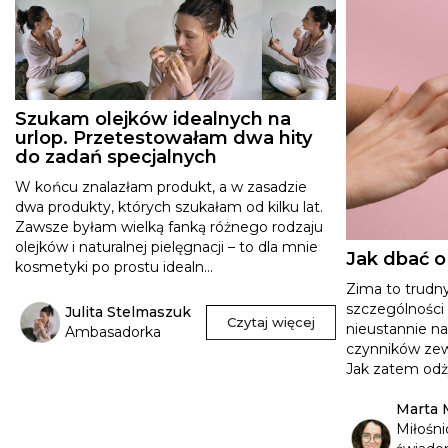
Szukam olejków idealnych na
urlop. Przetestowałam dwa hity
do zadań specjalnych
W końcu znalazłam produkt, a w zasadzie
dwa produkty, których szukałam od kilku lat.
Zawsze byłam wielką fanką różnego rodzaju
olejków i naturalnej pielęgnacji – to dla mnie
Jak dbać o
kosmetyki po prostu idealn...
Zima to trudny
szczególności 
Julita Stelmaszuk
Czytaj więcej
nieustannie na
Ambasadorka
czynników zewn
Jak zatem odżyw
Marta 
Miłośni