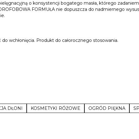
elęgnacyjną o konsystencji bogatego masła, którego zadaniem j
DROFOBOWA
FORMUŁA
nie dopuszcza do nadmiernego wysusze
ie.
do wchłonięcia. Produkt do całorocznego stosowania.
JA DŁONI
KOSMETYKI RÓŻOWE
OGRÓD PIĘKNA
SP