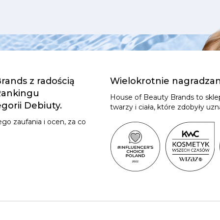
rands z radością
Wielokrotnie nagradza
 Rankingu
House of Beauty Brands to skl
orii Debiuty.
twarzy i ciała, które zdobyły u
go zaufania i ocen, za co