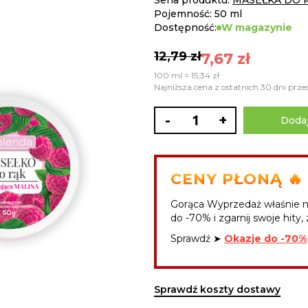
Seria produktu:
MASEŁKA DO 
Pojemność: 50 ml
Dostępność:
W magazynie
12,79 zł
7,67 zł
100 ml = 15,34 zł
Najniższa cena z ostatnich 30 dni przed
-
+
Dodaj
CENY PŁONĄ 🔥
Gorąca Wyprzedaż właśnie n
do -70% i zgarnij swoje hity, 
Sprawdź ➤
Okazje do -70%
Sprawdź koszty dostawy