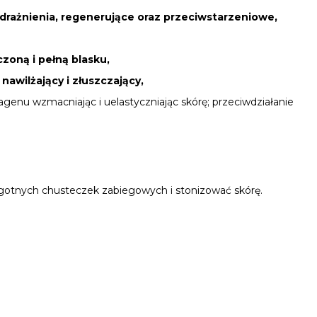
odrażnienia, regenerujące oraz przeciwstarzeniowe,
czoną i pełną blasku,
awilżający i złuszczający,
genu wzmacniając i uelastyczniając skórę; przeciwdziałanie
lgotnych chusteczek zabiegowych i stonizować skórę.