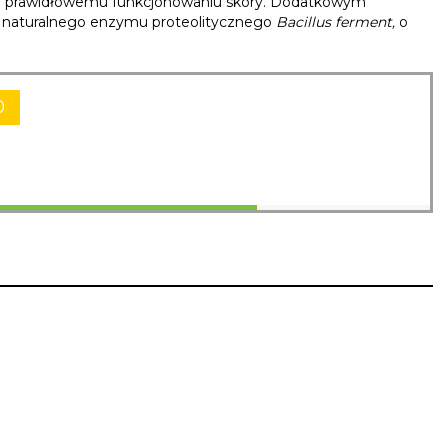
ch prawidłowemu funkcjonowaniu skóry. Dodatkowym
ć naturalnego enzymu proteolitycznego
Bacillus ferment,
o
0