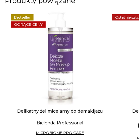
Produkty powiązane
Bestseller
Ostatnie sztu
GORĄCE CENY
Delikatny żel micelarny do demakijażu
Del
Bielenda Professional
MICROBIOME PRO CARE