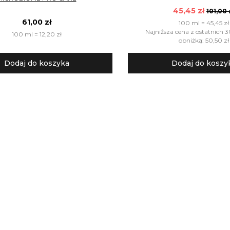
45,45 zł
101,00 
61,00 zł
100 ml = 45,45 zł
Najniższa cena z ostatnich 3
100 ml = 12,20 zł
obniżką: 50,50 zł
Dodaj do koszyka
Dodaj do koszy