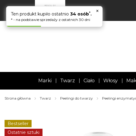
×
*
Ten produkt kupiło ostatnio
34 osób
.
* - na podstawie sprzedaży z ostatnich 30 dni
Marki
Twarz
Ciało
Włosy
Mak
Strona główna
Twarz
Peelingi do twarzy
Peelingi enzymaty
Skip
to
the
Bestseller
end
of
Ostatnie sztuki