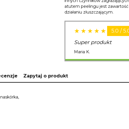
innych czynników zagrażający
atutem peelingu jest zawartoś
działaniu złuszczającym.
5.0 / 5.
Super produkt
Maria K.
ecenzje
Zapytaj o produkt
naskórka,