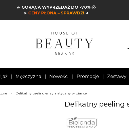
🔥
GORĄCA WYPRZEDAŻ DO -70%
😱
➤
CENY PŁONĄ – SPRAWDŹ!
➤
ijaż
Mężczyzna
Nowości
Promocje
Zestawy
czne
Delikatny peeling enzymatyczny w piance
Delikatny peeling