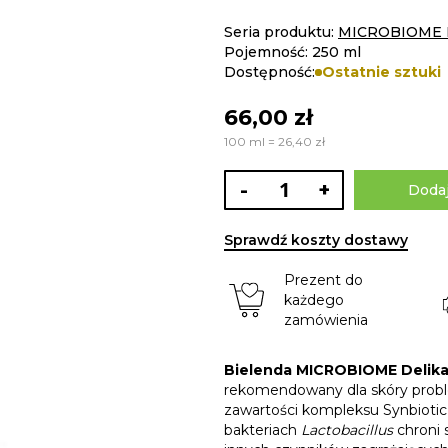
Seria produktu:
MICROBIOME 
Pojemność: 250 ml
Dostępność:
Ostatnie sztuki
66,00 zł
100 ml = 26,40 zł
-
+
Dodaj
Sprawdź koszty dostawy
Prezent do
każdego
zamówienia
Bielenda MICROBIOME Delika
rekomendowany dla skóry problem
zawartości kompleksu Synbiotic
bakteriach
Lactobacillus
chroni 