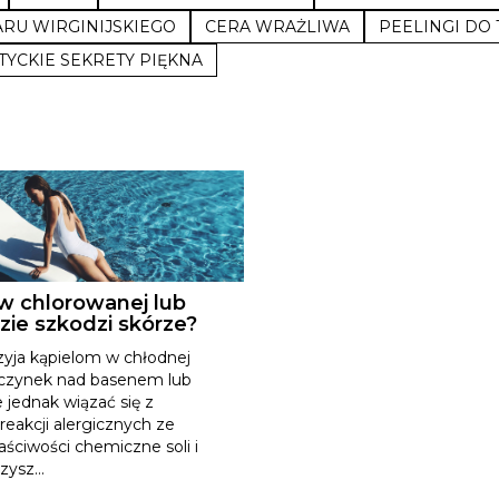
ARU WIRGINIJSKIEGO
CERA WRAŻLIWA
PEELINGI DO
TYCKIE SEKRETY PIĘKNA
 w chlorowanej lub
zie szkodzi skórze?
zyja kąpielom w chłodnej
czynek nad basenem lub
ednak wiązać się z
eakcji alergicznych ze
ściwości chemiczne soli i
ysz...