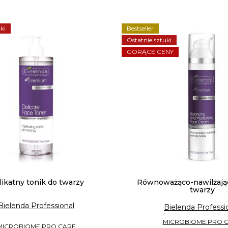
ki
Bestseller
Ostatnie sztuki
GORĄCE CENY
ikatny tonik do twarzy
Równoważąco-nawilżają
twarzy
Bielenda Professional
Bielenda Professi
MICROBIOME PRO 
MICROBIOME PRO CARE