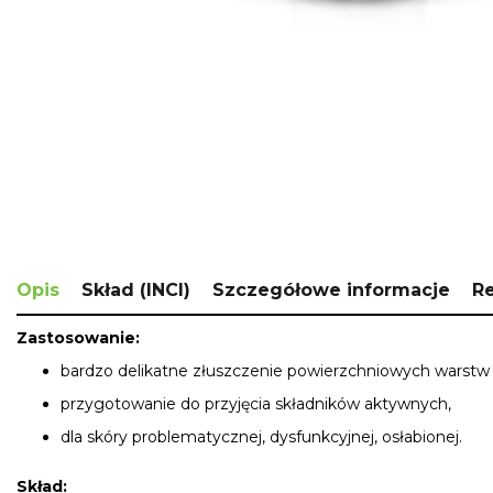
Skip
to
the
beginning
of
the
images
gallery
Opis
Skład (INCI)
Szczegółowe informacje
R
Zastosowanie:
bardzo delikatne złuszczenie powierzchniowych warstw 
przygotowanie do przyjęcia składników aktywnych,
dla skóry problematycznej, dysfunkcyjnej, osłabionej.
Skład: