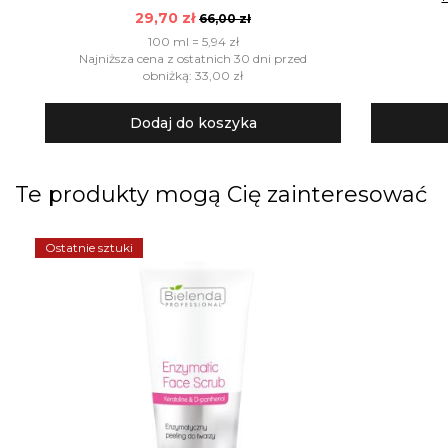
29,70 zł
66,00 zł
100 ml = 5,94 zł
Najniższa cena z ostatnich 30 dni przed
obniżką: 33,00 zł
Dodaj do koszyka
Te produkty mogą Cię zainteresować
Ostatnie sztuki