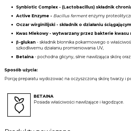
Synbiotic Complex - (Lactobacillus) składnik chro
Active Enzyme -
Bacillus ferment
enzymy proteolitycz
Oczar wirginilijski - składnik o działaniu ściągaj
Kwas Mlekowy - wytwarzany przez bakterie kwasu m
β-glukan
- składnik błonnika pokarmowego o właściwośc
szkodliwemu działaniu promieniowania UV,
Betaina
- pochodna glicyny, silnie nawilżająca skórę oraz
Sposób użycia:
Porcję preparatu wydozować na oczyszczoną skórę twarzy i p
BETAINA
Posiada właściwości nawilżające i łagodzące.