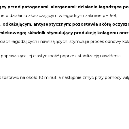
niący przed patogenami, alergenami; działanie łagodzące p
ne o działaniu złuszczającym w łagodnym zakresie pH 5-8,
ącym, odkażającym, antyseptycznym; pozostawia skórę oczysz
lekowego; składnik stymulujący produkcję kolagenu oraz n
iach łagodzących i nawilżających; stymuluje proces odnowy kola
 poprawiająca jej elastyczność poprzez stabilizację nawilżenia.
ozostawić na około 10 minut, a następnie zmyć przy pomocy wi