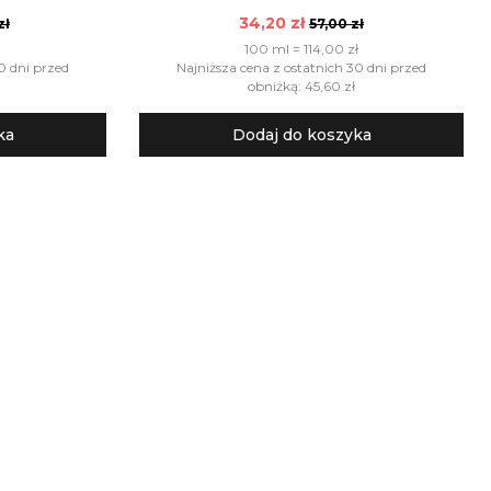
34,20 zł
zł
57,00 zł
100 ml = 114,00 zł
0 dni przed
Najniższa cena z ostatnich 30 dni przed
obniżką: 45,60 zł
ka
Dodaj do koszyka