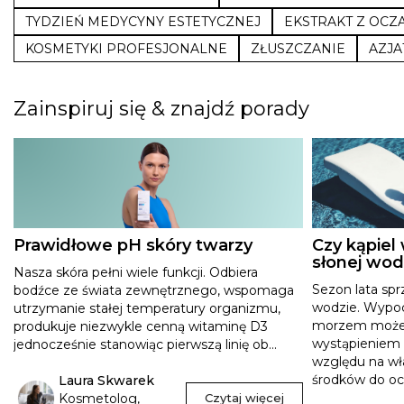
TYDZIEŃ MEDYCYNY ESTETYCZNEJ
EKSTRAKT Z OCZ
KOSMETYKI PROFESJONALNE
ZŁUSZCZANIE
AZJA
Zainspiruj się & znajdź porady
Prawidłowe pH skóry twarzy
Czy kąpiel
słonej wod
Nasza skóra pełni wiele funkcji. Odbiera
Sezon lata spr
bodźce ze świata zewnętrznego, wspomaga
wodzie. Wypo
utrzymanie stałej temperatury organizmu,
morzem może j
produkuje niezwykle cenną witaminę D3
wystąpieniem r
jednocześnie stanowiąc pierwszą linię ob...
względu na wła
środków do ocz
Laura Skwarek
Kosmetolog,
Czytaj więcej