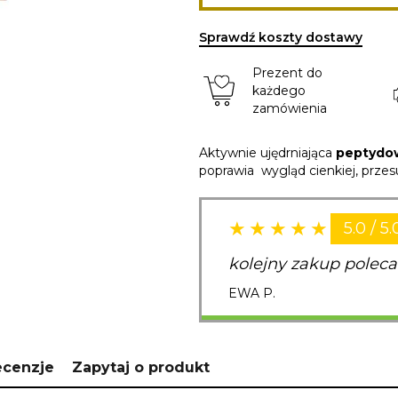
Sprawdź koszty dostawy
Prezent do
każdego
zamówienia
Aktywnie ujędrniająca
peptydo
poprawia wygląd cienkiej, przesu
5.0 / 5.
kolejny zakup polec
EWA P.
ecenzje
Zapytaj o produkt