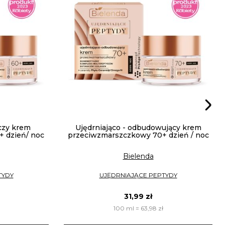
czy krem
Ujędrniająco - odbudowujący krem
 dzień/ noc
przeciwzmarszczkowy 70+ dzień / noc
Bielenda
TYDY
UJĘDRNIAJĄCE PEPTYDY
31,99 zł
100 ml = 63,98 zł