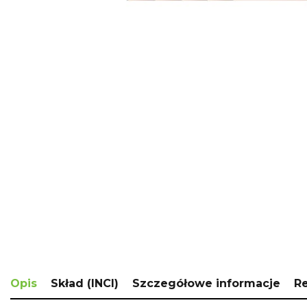
Skip
to
the
beginning
of
the
images
gallery
Opis
Skład (INCI)
Szczegółowe informacje
R