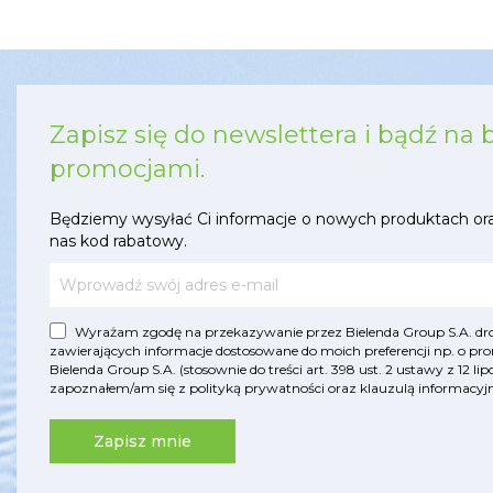
Zapisz się do newslettera i bądź na 
promocjami.
Będziemy wysyłać Ci informacje o nowych produktach or
nas kod rabatowy.
Wyrażam zgodę na przekazywanie przez Bielenda Group S.A. drog
zawierających informacje dostosowane do moich preferencji np. o pro
Bielenda Group S.A. (stosownie do treści art. 398 ust. 2 ustawy z 12 
zapoznałem/am się z
polityką prywatności
oraz
klauzulą informac
Zapisz mnie