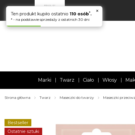
×
*
Ten produkt kupiło ostatnio
110 osób
.
* - na podstawie sprzedaży z ostatnich 30 dni
Marki
Twarz
Ciało
Włosy
Mak
Strona główna
Twarz
Maseczki do twarzy
Maseczki przeci
Skip
to
the
Bestseller
end
of
Ostatnie sztuki