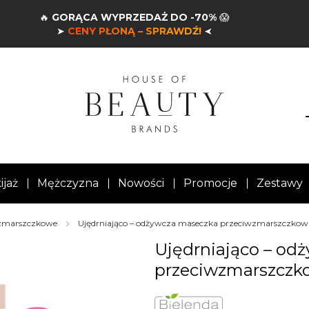
🔥
GORĄCA WYPRZEDAŻ DO -70%
😱
➤
CENY PŁONĄ – SPRAWDŹ!
➤
ijaż
Mężczyzna
Nowości
Promocje
Zestawy
wzmarszczkowe
Ujędrniająco – odżywcza maseczka przeciwzmarszczkow
Ujędrniająco – od
przeciwzmarszczk