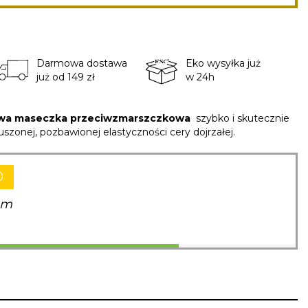
Darmowa dostawa
Eko wysyłka już
już od 149 zł
w 24h
wa
maseczka
przeciwzmarszczkowa
szybko i skutecznie
szonej, pozbawionej elastyczności cery dojrzałej.
0
am