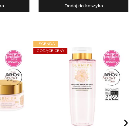
ka
Dodaj do koszyka
LEGENDA
GORĄCE CENY