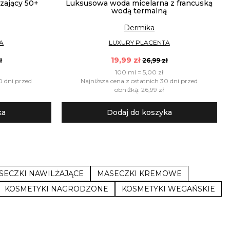
dzający 50+
Luksusowa woda micelarna z francuską
wodą termalną
Dermika
A
LUXURY PLACENTA
19,99 zł
ł
26,99 zł
100 ml = 5,00 zł
0 dni przed
Najniższa cena z ostatnich 30 dni przed
obniżką: 26,99 zł
ka
Dodaj do koszyka
SECZKI NAWILŻAJĄCE
MASECZKI KREMOWE
KOSMETYKI NAGRODZONE
KOSMETYKI WEGAŃSKIE