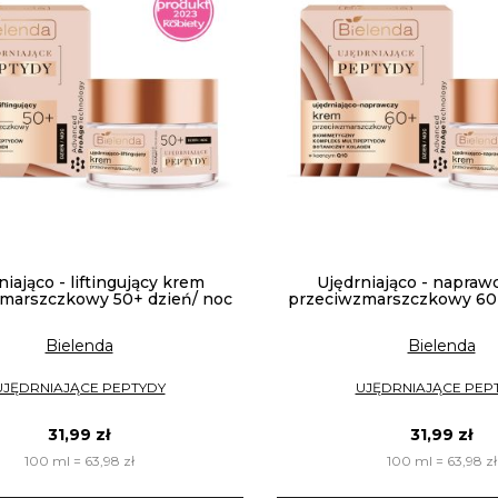
niająco - liftingujący krem
Ujędrniająco - napraw
marszczkowy 50+ dzień/ noc
przeciwzmarszczkowy 60+
Bielenda
Bielenda
UJĘDRNIAJĄCE PEPTYDY
UJĘDRNIAJĄCE PEP
31,99 zł
31,99 zł
100 ml = 63,98 zł
100 ml = 63,98 zł