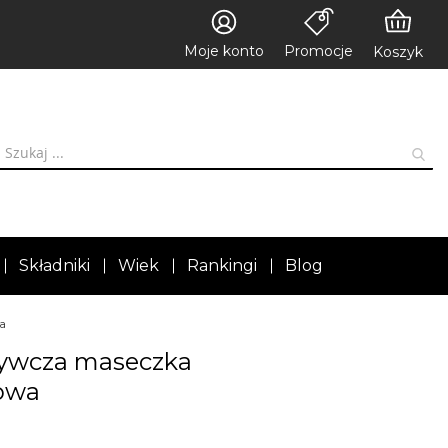
Moje konto
Promocje
Koszyk
Składniki
Wiek
Rankingi
Blog
a
żywcza maseczka
owa