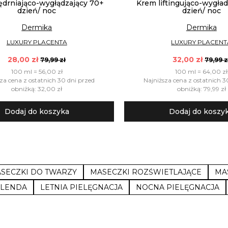
ędrniająco-wygłądzający 70+
Krem liftingująco-wygła
dzień/ noc
dzień/ noc
Dermika
Dermika
LUXURY PLACENTA
LUXURY PLACENT
28,00 zł
32,00 zł
79,99 zł
79,99 z
100 ml = 56,00 zł
100 ml = 64,00 zł
za cena z ostatnich 30 dni przed
Najniższa cena z ostatnich 3
obniżką: 32,00 zł
obniżką: 79,99 zł
Dodaj do koszyka
Dodaj do koszy
SECZKI DO TWARZY
MASECZKI ROZŚWIETLAJĄCE
MA
ELENDA
LETNIA PIELĘGNACJA
NOCNA PIELĘGNACJA