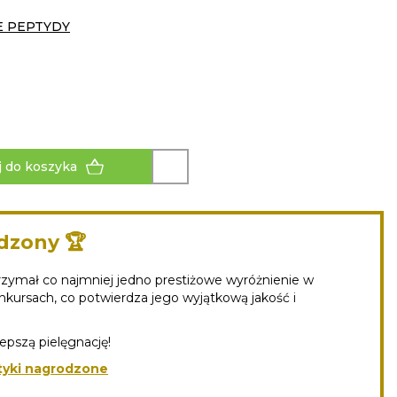
E PEPTYDY
 do koszyka
dzony 🏆
zymał co najmniej jedno prestiżowe wyróżnienie w
kursach, co potwierdza jego wyjątkową jakość i
lepszą pielęgnację!
yki nagrodzone