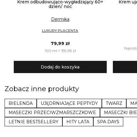
Krem odbudowująco-wygładzający 60+
Krem uj
dzień/ noc
Dermika
LUXURY PLACENTA
79,99 zł
Najniżs
100 ml = 159,98 zł
Dodaj do koszyka
Zobacz inne produkty
BIELENDA
UJĘDRNIAJĄCE PEPTYDY
TWARZ
MA
MASECZKI PRZECIWZMARSZCZKOWE
MASECZKI BI
LETNIE BESTSELLERY
HITY LATA
SPA DAYS