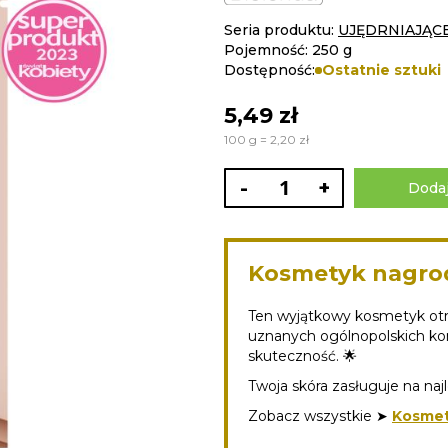
Seria produktu:
UJĘDRNIAJĄC
Pojemność: 250 g
Dostępność:
Ostatnie sztuki
5,49 zł
100 g = 2,20 zł
-
+
Dodaj
Kosmetyk nagro
Ten wyjątkowy kosmetyk otr
uznanych ogólnopolskich kon
skuteczność. 🌟
Twoja skóra zasługuje na naj
Zobacz wszystkie ➤
Kosmet