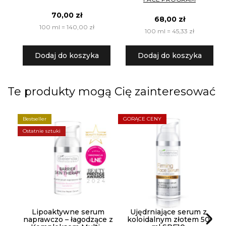
70,00 zł
68,00 zł
100 ml = 140,00 zł
100 ml = 45,33 zł
Dodaj do koszyka
Dodaj do koszyka
Te produkty mogą Cię zainteresować
Bestseller
GORĄCE CENY
O
Ostatnie sztuki
Lipoaktywne serum
Ujędrniające serum z
naprawczo – łagodzące z
koloidalnym złotem 50