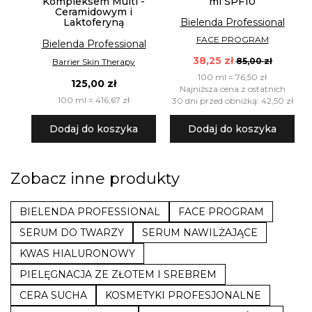
Kompleksem Multi -
ml SPF10
Ceramidowym i
Laktoferyną
Bielenda Professional
FACE PROGRAM
Bielenda Professional
38,25 zł
85,00 zł
Barrier Skin Therapy
100 ml = 76,50 zł
125,00 zł
Najniższa cena z ostatnich
100 ml = 416,67 zł
30 dni przed obniżką: 42,50 zł
Dodaj do koszyka
Dodaj do koszyka
Zobacz inne produkty
BIELENDA PROFESSIONAL
FACE PROGRAM
SERUM DO TWARZY
SERUM NAWILŻAJĄCE
KWAS HIALURONOWY
PIELĘGNACJA ZE ZŁOTEM I SREBREM
CERA SUCHA
KOSMETYKI PROFESJONALNE