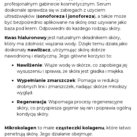
profesjonalnym gabinecie kosmetycznym. Serum
doskonale sprawdza się w zabiegach z użyciem
ultradźwięków (
sonoforeza i jonoforeza
), a także może
być bezpośrednio aplikowane na skórę oraz używane jako
baza pod krem. Odpowiedni do każdego rodzaju skóry.
Kwas hialuronowy
jest naturalnym składnikiem skóry,
który ma zdolność wiązania wody. Dzięki temu działa jako
doskonały
nawilżacz
, utrzymując skórę dobrze
nawodnioną i elastyczną. Jego główne korzyści to:
Nawilżenie
: Wiąże wodę w skórze, co zapobiega jej
wysuszeniu i sprawia, że skóra jest gładka i miękka.
Wypełnianie zmarszczek
: Pomaga w redukcji
drobnych linii i zmarszczek, nadając skórze młodszy
wygląd.
Regeneracja
: Wspomaga procesy regeneracyjne
skóry, co przyspiesza gojenie się ran i poprawia ogólną
kondycję skóry.
Mikrokolagen
to małe
cząsteczki kolagenu
, które łatwo
penetrują skórę. Jego działanie obejmuje: