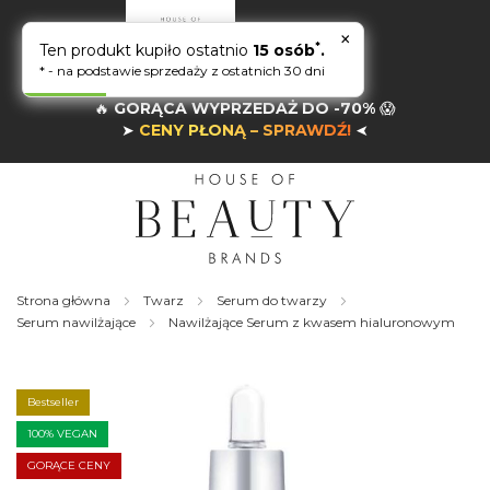
×
*
Ten produkt kupiło ostatnio
15 osób
.
* - na podstawie sprzedaży z ostatnich 30 dni
🔥
GORĄCA WYPRZEDAŻ DO -70%
😱
➤
CENY PŁONĄ – SPRAWDŹ!
➤
Strona główna
Twarz
Serum do twarzy
Serum nawilżające
Nawilżające Serum z kwasem hialuronowym
Skip
to
the
Bestseller
end
of
100% VEGAN
the
GORĄCE CENY
images