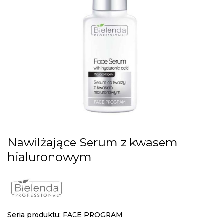
gallery
Skip
Nawilżające Serum z kwasem
to
hialuronowym
the
beginning
of
the
images
gallery
Seria produktu:
FACE PROGRAM