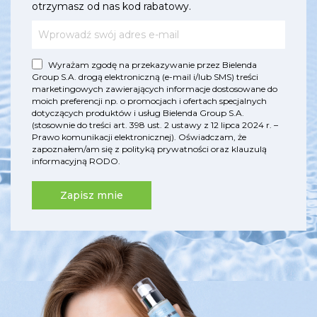
otrzymasz od nas kod rabatowy.
Wyrażam zgodę na przekazywanie przez Bielenda
Group S.A. drogą elektroniczną (e-mail i/lub SMS) treści
marketingowych zawierających informacje dostosowane do
moich preferencji np. o promocjach i ofertach specjalnych
dotyczących produktów i usług Bielenda Group S.A.
(stosownie do treści art. 398 ust. 2 ustawy z 12 lipca 2024 r. –
Prawo komunikacji elektronicznej). Oświadczam, że
zapoznałem/am się z
polityką prywatności
oraz
klauzulą
informacyjną RODO
.
Zapisz mnie