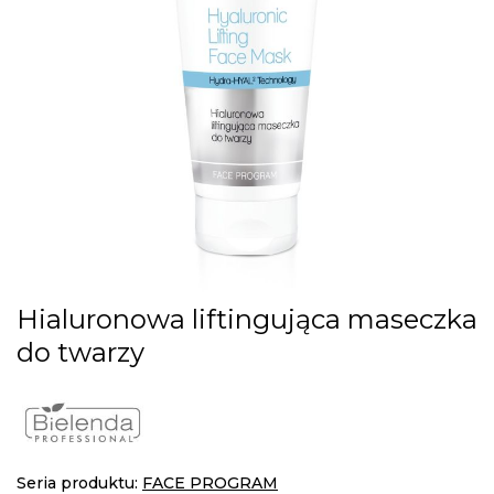
gallery
Skip
Hialuronowa liftingująca maseczka
to
do twarzy
the
beginning
of
the
images
gallery
Seria produktu:
FACE PROGRAM