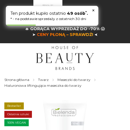
×
*
Ten produkt kupiło ostatnio
49 osób
.
* - na podstawie sprzedaży z ostatnich 30 dni
🔥
GORĄCA WYPRZEDAŻ DO -70%
😱
➤
CENY PŁONĄ – SPRAWDŹ!
➤
Strona główna
Twarz
Maseczki do twarzy
Hialuronowa liftingująca maseczka do twarzy
Skip
to
the
Bestseller
end
of
Ostatnie sztuki
the
100% VEGAN
images