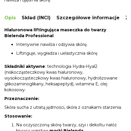
nawilża i ujędrnia skórę.
Opis
Skład (INCI)
Szczegółowe informacje
Za
Hialuronowa liftingująca maseczka do twarzy
Bielenda Professional
Intenywnie nawilża i odżywia skórę.
Liftinguje, wygładza i uelastycznia skórę
Składniki aktywne
: technologia Hydra-Hyal2
(niskocząsteczkowy kwas hialuronowy,
wysokocząsteczkowy kwas hialuronowy, hydrolizowane
glikozaminoglikany, heksapeptyd), witamina E, olej
kokosowy.
Przeznaczenie:
Skóra sucha z utratą jędrności, skóra z oznakami starzenia.
Stosowanie:
Na oczyszczoną skórę twarzy, szyi i dekoltu nałóż
kryjącą warstwę
maski
Bielenda