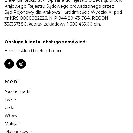
Bielenda Group S.A.
wpisana do rejestru przedsiębiorców
Krajowego Rejestru Sądowego prowadzonego przez
Sąd Rejonowy dla Krakowa – Śródmieścia Wydział XI pod
nr KRS 0000982226, NIP 944-20-43-784, REGON
356357380, kapitał zakładowy 1.600.465,00 pln.
Obsługa klienta, obsługa zamówień:
E-mail:
sklep@bielenda.com
Menu
Nasze marki
Twarz
Ciało
Włosy
Makijaż
Dla mężczyzn