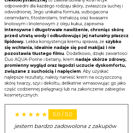
ciekłokrystalicznej
to zaawansowany kosmetyk
odpowiedni dla każdego rodzaju skóry, zwłaszcza suchej i
odwodnionej. Jego unikalna formuła, wzbogacona
ceramidami, fitosterolami, trehalozą oraz kwasami
linolowym i linolenowym z oleju kukui, zapewnia
intensywne i długotrwałe nawilżenie, chroniąc skórę
przed utratą wody i odbudowując jej naturalny płaszcz
lipidowy.
Lekka konsystencja kremu sprawia, że
szybko
się wchłania, idealnie nadaje się pod makijaż i nie
pozostawia tłustego filmu
. Dodatkowo, dzięki zawartości
Duo AQUA-Porine i betainy, krem
nadaje skórze zdrowy,
promienny wygląd oraz łagodzi uczucie dyskomfortu,
związane z suchością i napięciem
. Aby uzyskać
najlepsze rezultaty, należy nanieść krem na oczyszczoną
skórę twarzy, szyi i dekoltu, delikatnie wmasowując go jako
część codziennej pielęgnacji lub na zakończenie zabiegów
kosmetycznych.
5.0 / 5.0
jestem bardzo zadowolona z zakupów