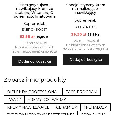
Energetyzująco-
Specjalistyczny krem
nawilżający krem ze
normalizująco-
stabilną Witaminą C,
nawilżający
pojemność limitowana
Supremelab
Supremelab
SEBIO DERM
ENERGY BOOST
39,50 zł
78,99 zł
53,55 zł
119,00 zł
100 ml = 79,00 zł
100 ml = 53,55 zł
Najniższa cena z ostatnich
Najniższa cena z ostatnich
30 dni przed obniżką: 78,99 zł
30 dni przed obniżką: 59,50 zł
Dodaj do koszyka
Dodaj do koszyka
Zobacz inne produkty
BIELENDA PROFESSIONAL
FACE PROGRAM
TWARZ
KREMY DO TWARZY
KREMY NAWILŻAJĄCE
CERAMIDY
TREHALOZA