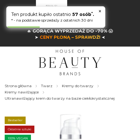
×
*
Ten produkt kupiło ostatnio
57 osób
.
* - na podstawie sprzedaży z ostatnich 30 dni
🔥
GORĄCA WYPRZEDAŻ DO -70%
😱
➤
CENY PŁONĄ – SPRAWDŹ!
➤
Strona główna
Twarz
Kremy do twarzy
Kremy nawilżające
Ultranawilżający krem do twarzy na bazie ciekłokrystalicznej
Skip
to
the
Bestseller
end
of
Ostatnie sztuki
the
100% VEGAN