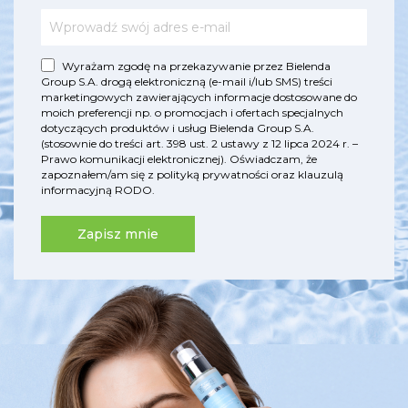
Wyrażam zgodę na przekazywanie przez Bielenda
Group S.A. drogą elektroniczną (e-mail i/lub SMS) treści
marketingowych zawierających informacje dostosowane do
moich preferencji np. o promocjach i ofertach specjalnych
dotyczących produktów i usług Bielenda Group S.A.
(stosownie do treści art. 398 ust. 2 ustawy z 12 lipca 2024 r. –
Prawo komunikacji elektronicznej). Oświadczam, że
zapoznałem/am się z
polityką prywatności
oraz
klauzulą
informacyjną RODO
.
Zapisz mnie