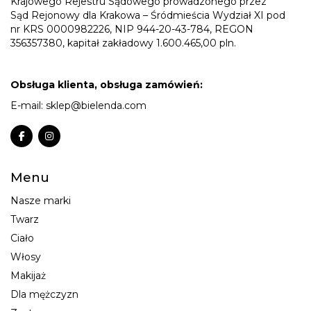
Krajowego Rejestru Sądowego prowadzonego przez
Sąd Rejonowy dla Krakowa – Śródmieścia Wydział XI pod
nr KRS 0000982226, NIP 944-20-43-784, REGON
356357380, kapitał zakładowy 1.600.465,00 pln.
Obsługa klienta, obsługa zamówień:
E-mail:
sklep@bielenda.com
Menu
Nasze marki
Twarz
Ciało
Włosy
Makijaż
Dla mężczyzn