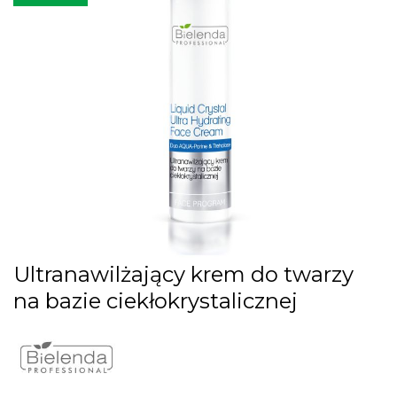
images
gallery
Skip
Ultranawilżający krem do twarzy
to
na bazie ciekłokrystalicznej
the
beginning
of
the
images
gallery