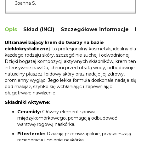
Joanna S.
Opis
Skład (INCI)
Szczegółowe informacje
R
Ultranawilżający krem do twarzy na bazie
ciekłokrystalicznej
to profesjonalny kosmetyk, idealny dla
każdego rodzaju skóry, szczególnie suchej i odwodnionej.
Dzięki bogatej kompozycji aktywnych składników, krem ten
intensywnie nawilża, chroni przed utratą wody, odbudowuje
naturalny płaszcz lipidowy skóry oraz nadaje jej zdrowy,
promienny wygląd. Jego lekka formuła doskonale nadaje się
pod makijaż, szybko się wchłaniając i zapewniając
długotrwałe nawilżenie.
Składniki Aktywne:
Ceramidy:
Główny element spoiwa
międzykomórkowego, pomagają odbudować
warstwę rogową naskórka.
Fitosterole:
Działają przeciwzapalnie, przyspieszają
regenerację i gojenie naskórka.