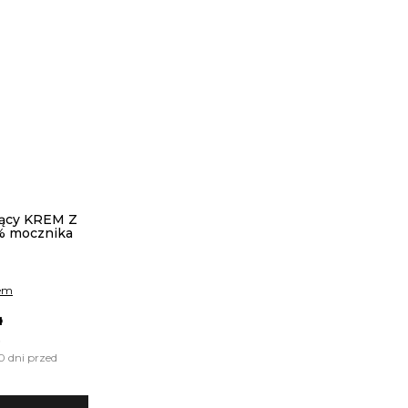
jący KREM Z
% mocznika
iem
ł
0 dni przed