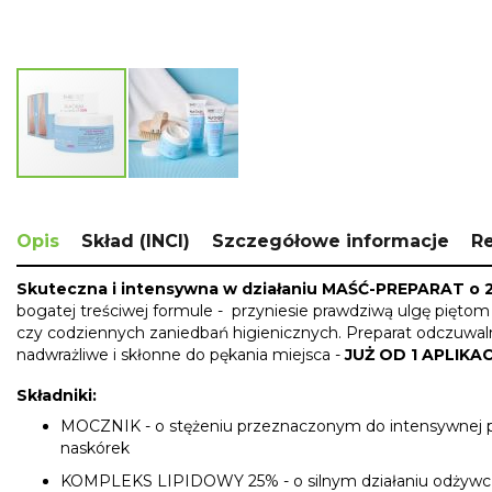
Skip
to
the
Opis
Skład (INCI)
Szczegółowe informacje
R
beginning
of
Skuteczna i intensywna w działaniu MAŚĆ-PREPARAT o 20
the
bogatej treściwej formule - przyniesie prawdziwą ulgę piętom
images
czy codziennych zaniedbań higienicznych. Preparat odczuwaln
gallery
nadwrażliwe i skłonne do pękania miejsca -
JUŻ OD 1 APLIKAC
Składniki:
MOCZNIK - o stężeniu przeznaczonym do intensywnej piel
naskórek
KOMPLEKS LIPIDOWY 25% - o silnym działaniu odżywczym,