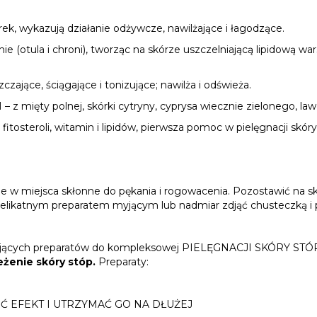
k, wykazują działanie odżywcze, nawilżające i łagodzące.
nie (otula i chroni), tworząc na skórze uszczelniającą lipidową
ące, ściągające i tonizujące; nawilża i odświeża.
 polnej, skórki cytryny, cyprysa wiecznie zielonego, lawe
steroli, witamin i lipidów, pierwsza pomoc w pielęgnacji skóry 
ie w miejsca skłonne do pękania i rogowacenia. Pozostawić na s
delikatnym preparatem myjącym lub nadmiar zdjąć chusteczką i 
erujących preparatów do kompleksowej PIELĘGNACJI SKÓRY STÓP
żenie skóry stóp.
Preparaty:
NIĆ EFEKT I UTRZYMAĆ GO NA DŁUŻEJ