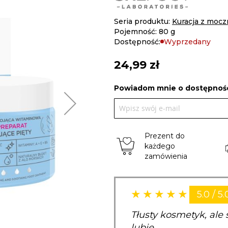
Seria produktu:
Kuracja z mocz
Pojemność: 80 g
Dostępność:
Wyprzedany
24,99 zł
Powiadom mnie o dostępnośc
Prezent do
każdego
zamówienia
5.0 / 5.
Tłusty kosmetyk, ale 
lubię.