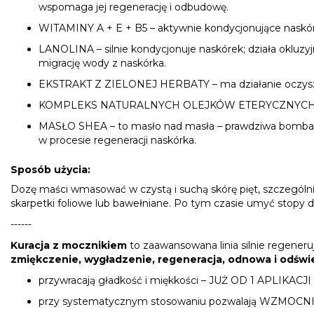
wspomaga jej regenerację i odbudowę.
WITAMINY A + E + B5 – aktywnie kondycjonujące naskóre
LANOLINA – silnie kondycjonuje naskórek; działa okluzyj
migrację wody z naskórka.
EKSTRAKT Z ZIELONEJ HERBATY – ma działanie oczyszczaj
KOMPLEKS NATURALNYCH OLEJKÓW ETERYCZNYCH – z mięty
MASŁO SHEA – to masło nad masła – prawdziwa bomba fito
w procesie regeneracji naskórka.
Sposób użycia:
Dozę maści wmasować w czystą i suchą skórę pięt, szczególn
skarpetki foliowe lub bawełniane. Po tym czasie umyć stopy 
------
Kuracja z mocznikiem
to zaawansowana linia silnie regen
zmiękczenie, wygładzenie, regeneracja, odnowa i odświe
przywracają gładkość i miękkości – JUŻ OD 1 APLIKACJI
przy systematycznym stosowaniu pozwalają WZMOC