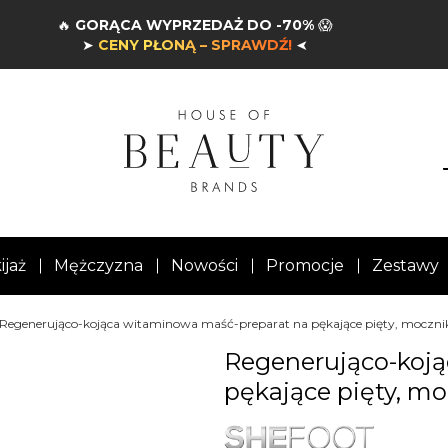
🔥
GORĄCA WYPRZEDAŻ DO -70%
😱
➤
CENY PŁONĄ – SPRAWDŹ!
➤
ijaż
Mężczyzna
Nowości
Promocje
Zestawy
Regenerująco-kojąca witaminowa maść-preparat na pękające pięty, moczni
Regenerująco-koj
pękające pięty, m