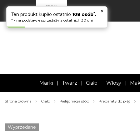
×
*
Ten produkt kupiło ostatnio
108 osób
.
* - na podstawie sprzedaży z ostatnich 30 dni
Marki
Twarz
Ciało
Włosy
Mak
Strona główna
Ciało
Pielęgnacja stóp
Preparaty do pięt
Skip
to
the
Wyprzedane
end
of