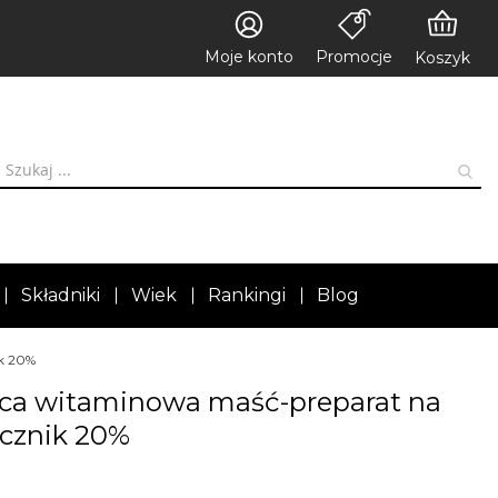
Moje konto
Promocje
Koszyk
Składniki
Wiek
Rankingi
Blog
k 20%
ąca witaminowa maść-preparat na
ocznik 20%