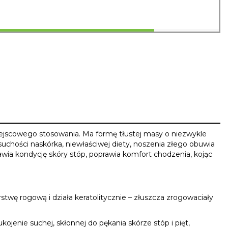
iejscowego stosowania. Ma formę tłustej masy o niezwykle
uchości naskórka, niewłaściwej diety, noszenia złego obuwia
ia kondycję skóry stóp, poprawia komfort chodzenia, kojąc
twę rogową i działa keratolitycznie – złuszcza zrogowaciały
enie suchej, skłonnej do pękania skórze stóp i pięt,