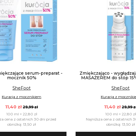
miękczające serum-preparat -
Zmiękczająco - wygłądza
mocznik 50%
MASAŻEREM do stóp 15
SheFoot
SheFoot
Kuracja z mocznikiem
Kuracja z mocznik
11,40 zł
11,40 zł
29,99 zł
29,99 z
100 ml = 22,80 zł
100 ml = 22,80 zł
za cena z ostatnich 30 dni przed
Najniższa cena z ostatnich 3
obniżką: 13,50 zł
obniżką: 13,50 zł