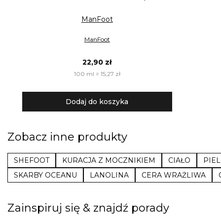
ManFoot
ManFoot
22,90 zł
100 ml = 15,27 zł
Dodaj do koszyka
Zobacz inne produkty
SHEFOOT
KURACJA Z MOCZNIKIEM
CIAŁO
PIE
SKARBY OCEANU
LANOLINA
CERA WRAŻLIWA
Zainspiruj się & znajdź porady