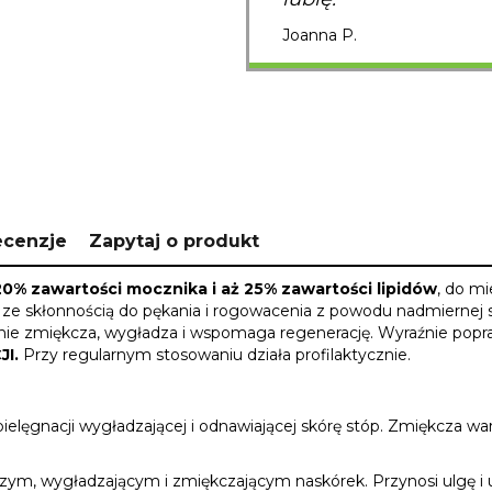
Joanna P.
ecenzje
Zapytaj o produkt
% zawartości mocznika i aż 25% zawartości lipidów
, do m
 ze skłonnością do pękania i rogowacenia z powodu nadmiernej s
ie zmiękcza, wygładza i wspomaga regenerację. Wyraźnie popraw
JI.
Przy regularnym stosowaniu działa profilaktycznie.
ęgnacji wygładzającej i odnawiającej skórę stóp. Zmiękcza wars
 wygładzającym i zmiękczającym naskórek. Przynosi ulgę i ukoj