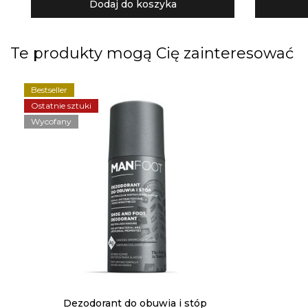
Dodaj do koszyka
Te produkty mogą Cię zainteresować
Bestseller
Ostatnie sztuki
Wycofany
Dezodorant do obuwia i stóp