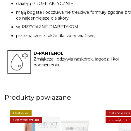
działają PROFILAKTYCZNIE
mają bogate i odczuwalnie treściwe formuły zgodne z tr
co najcenniejsze dla skóry
są PRZYJAZNE DIABETYKOM
przeznaczone także dla skóry wrażliwej.
D-PANTENOL
Zmiękcza i odżywia naskórek, łagodzi i koi
podrażnienia.
Produkty powiązane
Bestseller
Ostatnie sztu
Ostatnie sztuki
GORĄCE CE