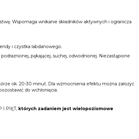
 warstwę. Wspomaga wnikanie składników aktywnych i ogranicza
ndy i czystka labdanowego.
podrażnionej, pękającej, suchej, odwodnionej. Niezastąpione
kórze ok. 20-30 minut. Dla wzmocnienia efektu można założyć
pozostawić do wchłonięcia.
 I PIĘT,
których zadaniem jest wielopoziomowe