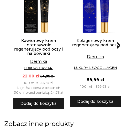
Kawiorowy krem
Kolagenowy krem
intensywnie
regenerujący pod oczy
regenerujący pod oczy i
na powieki
Dermika
Dermika
LUXURY NEOCOLLAGEN
LUXURY CAVIAR
22,00 zł
54,99 zł
59,99 zł
100 ml = 146,67 zł
100 ml = 399,93 zł
Najniższa cena z ostatnich
30 dni przed obniżką: 24,75 zł
Dodaj do koszyka
Dodaj do koszyka
Zobacz inne produkty