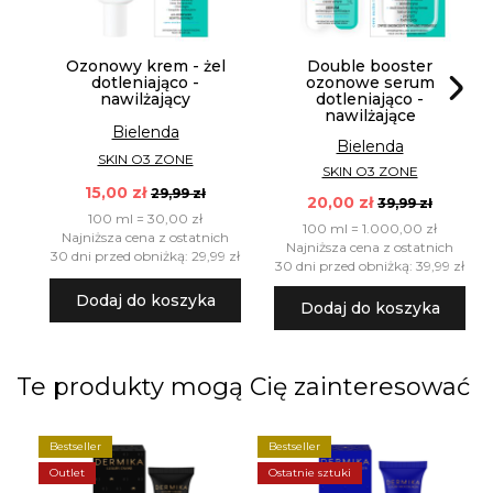
Ozonowy krem - żel
Double booster
dotleniająco -
ozonowe serum
nawilżający
dotleniająco -
nawilżające
Bielenda
Bielenda
SKIN O3 ZONE
SKIN O3 ZONE
15,00 zł
29,99 zł
20,00 zł
39,99 zł
100 ml = 30,00 zł
100 ml = 1.000,00 zł
Najniższa cena z ostatnich
Najniższa cena z ostatnich
30 dni przed obniżką: 29,99 zł
30 dni przed obniżką: 39,99 zł
Dodaj do koszyka
Dodaj do koszyka
Te produkty mogą Cię zainteresować
Bestseller
Bestseller
B
Outlet
Ostatnie sztuki