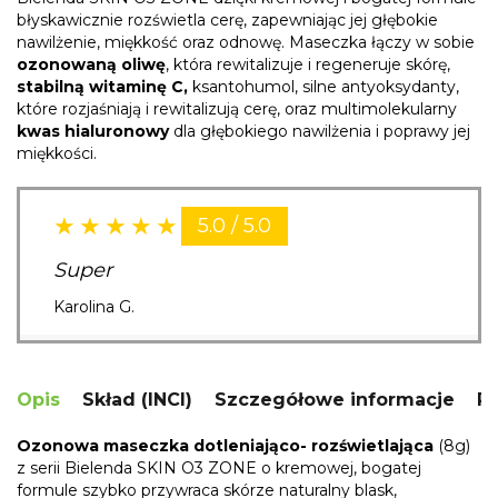
błyskawicznie rozświetla cerę, zapewniając jej głębokie
nawilżenie, miękkość oraz odnowę. Maseczka łączy w sobie
ozonowaną oliwę
, która rewitalizuje i regeneruje skórę,
stabilną witaminę C,
ksantohumol, silne antyoksydanty,
które rozjaśniają i rewitalizują cerę, oraz multimolekularny
kwas hialuronowy
dla głębokiego nawilżenia i poprawy jej
miękkości.
5.0 / 5.0
Super
Karolina G.
Opis
Skład (INCI)
Szczegółowe informacje
R
Ozonowa maseczka dotleniająco- rozświetlająca
(8g)
z serii Bielenda SKIN O3 ZONE o kremowej, bogatej
formule szybko przywraca skórze naturalny blask,