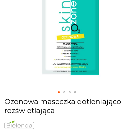
images
gallery
Skip
Ozonowa maseczka dotleniająco -
to
rozświetlająca
the
beginning
of
the