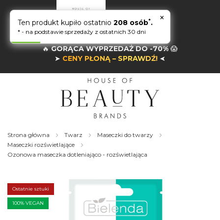
×
*
Ten produkt kupiło ostatnio
208 osób
.
* - na podstawie sprzedaży z ostatnich 30 dni
🔥
GORĄCA WYPRZEDAŻ DO -70%
😱
➤
CENY PŁONĄ – SPRAWDŹ!
➤
Strona główna
Twarz
Maseczki do twarzy
Maseczki rozświetlające
Ozonowa maseczka dotleniająco - rozświetlająca
Skip
to
the
Ostatnie sztuki
end
of
100% VEGAN
the