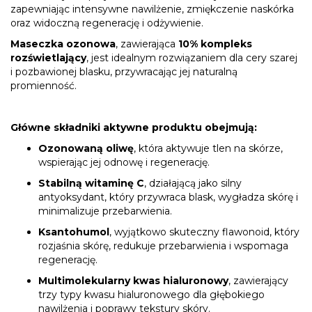
zapewniając intensywne nawilżenie, zmiękczenie naskórka
oraz widoczną regenerację i odżywienie.
Maseczka ozonowa
, zawierająca
10% kompleks
rozświetlający
, jest idealnym rozwiązaniem dla cery szarej
i pozbawionej blasku, przywracając jej naturalną
promienność.
Główne składniki aktywne produktu obejmują:
Ozonowaną oliwę
, która aktywuje tlen na skórze,
wspierając jej odnowę i regenerację.
Stabilną witaminę C
, działającą jako silny
antyoksydant, który przywraca blask, wygładza skórę i
minimalizuje przebarwienia.
Ksantohumol
, wyjątkowo skuteczny flawonoid, który
rozjaśnia skórę, redukuje przebarwienia i wspomaga
regenerację.
Multimolekularny kwas hialuronowy
, zawierający
trzy typy kwasu hialuronowego dla głębokiego
nawilżenia i poprawy tekstury skóry.