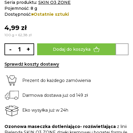
images
Seria produktu:
SKIN O3 ZONE
gallery
Pojemność: 8 g
Dostępność:
Ostatnie sztuki
4,99 zł
100 g = 62,38 zł
-
+
Dodaj do koszyka
Sprawdź koszty dostawy
Prezent do każdego zamówienia
Darmowa dostawa już od 149 zł
Eko wysyłka już w 24h
Ozonowa maseczka dotleniająco- rozświetlająca
z linii
Bielenda SKIN O3 ZONE dzięki kremowej i bogatej formule