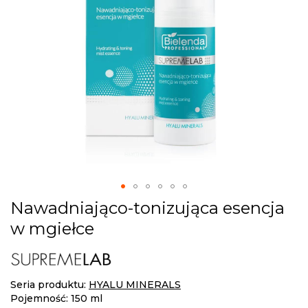
Skip
Nawadniająco-tonizująca esencja
to
w mgiełce
the
beginning
of
the
Seria produktu:
HYALU MINERALS
images
Pojemność: 150 ml
gallery