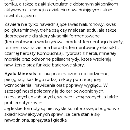
toniku, a także dzięki skrupulatnie dobranym składnikom
aktywnym – esencji o działaniu nawadniającym i silnie
rewitalizującym.
Zawiera nie tylko nawadniające kwas hialuronowy, kwas
poliglutaminowy, trehalozę czy melczan sodu, ale także
dobroczynne dla skóry składniki fermentowane
(fermentowana woda ryżowa, produkt fermentacji drożdży,
fermentowana zielona herbata, fermentowany ekstrakt z
czarnej herbaty Kombuchka), hydrolat z heroli, minerały
morskie oraz ochronne polisacharydy, które wspierają
nawilżenie oraz funkcje barierowe skóry.
Hyalu Minerals
to linia przeznaczona do codziennej
pielęgnacji każdego rodzaju skóry potrzebującej
wzmocnienia i nawilżenia oraz poprawy wyglądu. W
szczególności polecamy ją do cer odwodnionych,
mieszanych, osłabionych, szarych i zmęczonych, a także
problematycznych.
Jej lekkie formuły są niezwykle komfortowe, a bogactwo
składników aktywnych sprawi, że cera stanie się
nawodniona, sprężysta i gładka.
_________________________________________________