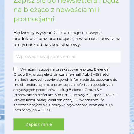
Zapisz się do newslettera i bądź
na bieżąco z nowościami i
promocjami.
Będziemy wysyłać Ci informacje o nowych
produktach oraz promocjach, a w ramach powitania
otrzymasz od nas kod rabatowy.
Wyrażam zgodę na przekazywanie przez Bielenda
Group S.A. drogą elektroniczną (e-mail i/lub SMS) treści
marketingowych zawierających informacje dostosowane do
moich preferencji np. o promocjach i ofertach specjalnych
dotyczących produktów i usług Bielenda Group S.A.
(stosownie do treści art. 398 ust. 2 ustawy z 12 lipca 2024 r. –
Prawo komunikacji elektronicznej). Oświadczam, że
zapoznałem/am się z
polityką prywatności
oraz
klauzulą
informacyjną RODO
.
Zapisz mnie