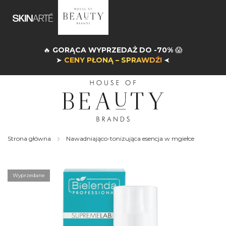
🔥
GORĄCA WYPRZEDAŻ DO -70%
😱
➤
CENY PŁONĄ – SPRAWDŹ!
➤
Strona główna
Nawadniająco-tonizująca esencja w mgiełce
Skip
to
the
Wyprzedane
end
of
the
images
gallery