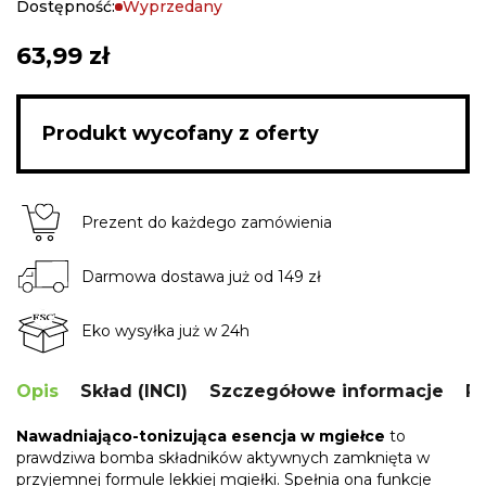
Dostępność:
Wyprzedany
63,99 zł
Produkt wycofany z oferty
Prezent do każdego zamówienia
Darmowa dostawa już od 149 zł
Eko wysyłka już w 24h
Opis
Skład (INCI)
Szczegółowe informacje
R
Nawadniająco-tonizująca esencja w mgiełce
to
prawdziwa bomba składników aktywnych zamknięta w
przyjemnej formule lekkiej mgiełki. Spełnia ona funkcje