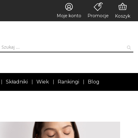
Moje konto
Promocje
Koszyk
Składniki
Wiek
Rankingi
Blog