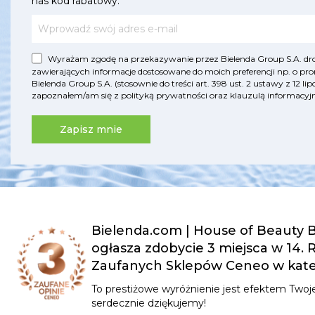
nas kod rabatowy.
Wyrażam zgodę na przekazywanie przez Bielenda Group S.A. drog
zawierających informacje dostosowane do moich preferencji np. o pro
Bielenda Group S.A. (stosownie do treści art. 398 ust. 2 ustawy z 12 
zapoznałem/am się z
polityką prywatności
oraz
klauzulą informac
Zapisz mnie
Bielenda.com | House of Beauty B
ogłasza zdobycie 3 miejsca w 14.
Zaufanych Sklepów Ceneo w kateg
To prestiżowe wyróżnienie jest efektem Twoje
serdecznie dziękujemy!