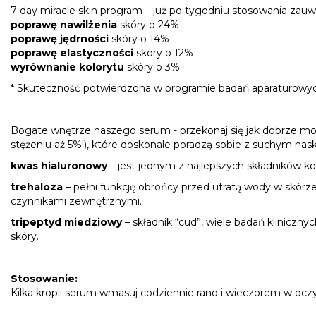
7 day miracle skin program – już po tygodniu stosowania zauw
poprawę nawilżenia
skóry o 24%
poprawę jędrności
skóry o 14%
poprawę elastyczności
skóry o 12%
wyrównanie kolorytu
skóry o 3%.
* Skuteczność potwierdzona w programie badań aparaturowych.
Bogate wnętrze naszego serum - przekonaj się jak dobrze mo
stężeniu aż 5%!), które doskonale poradzą sobie z suchym nas
kwas hialuronowy
– jest jednym z najlepszych składników k
trehaloza
– pełni funkcję obrońcy przed utratą wody w skórz
czynnikami zewnętrznymi.
tripeptyd miedziowy
– składnik “cud”, wiele badań kliniczny
skóry.
Stosowanie:
Kilka kropli serum wmasuj codziennie rano i wieczorem w oczys