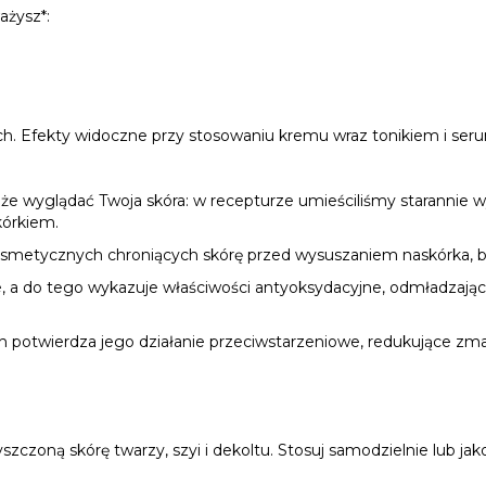
ażysz*:
 Efekty widoczne przy stosowaniu kremu wraz tonikiem i serum z
że wyglądać Twoja skóra: w recepturze umieściliśmy starannie 
kórkiem.
osmetycznych chroniących skórę przed wysuszaniem naskórka, b
e, a do tego wykazuje właściwości antyoksydacyjne, odmładzają
ch potwierdza jego działanie przeciwstarzeniowe, redukujące zmar
zczoną skórę twarzy, szyi i dekoltu. Stosuj samodzielnie lub jako