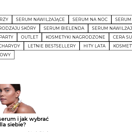
RZY
SERUM NAWILŻAJĄCE
SERUM NA NOC
SERUM 
RODZAJU SKÓRY
SERUM BIELENDA
SERUM NAWILŻAJ
PARTY
OUTLET
KOSMETYKI NAGRODZONE
CERA S
CHARYDY
LETNIE BESTSELLERY
HITY LATA
KOSMETY
SOWY
serum i jak wybrać
la siebie?