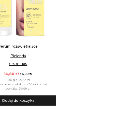
Serum rozświetlające
Bielenda
GOOD SKIN
14,80 zł
36,99 zł
100 g = 49,33 zł
za cena z ostatnich 30 dni przed
obniżką: 36,99 zł
Dodaj do koszyka