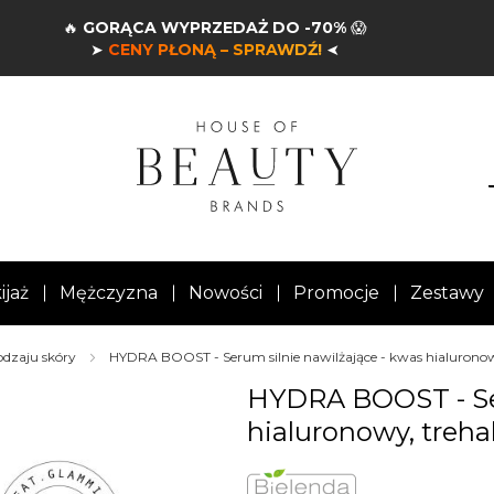
🔥
GORĄCA WYPRZEDAŻ DO -70%
😱
➤
CENY PŁONĄ – SPRAWDŹ!
➤
ijaż
Mężczyzna
Nowości
Promocje
Zestawy
odzaju skóry
HYDRA BOOST - Serum silnie nawilżające - kwas hialuronowy
HYDRA BOOST - Ser
hialuronowy, trehal