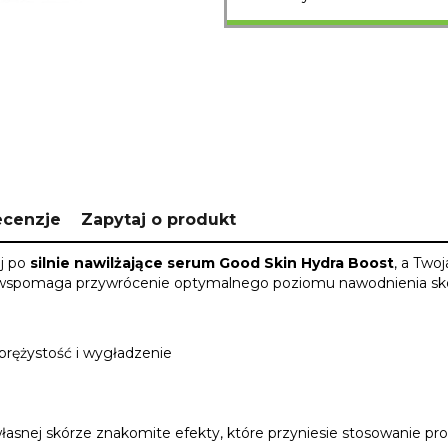
ecenzje
Zapytaj o produkt
ij po
silnie nawilżające serum Good Skin Hydra Boost
, a Two
wo wspomaga przywrócenie optymalnego poziomu nawodnienia skó
prężystość i wygładzenie
własnej skórze znakomite efekty, które przyniesie stosowanie pro