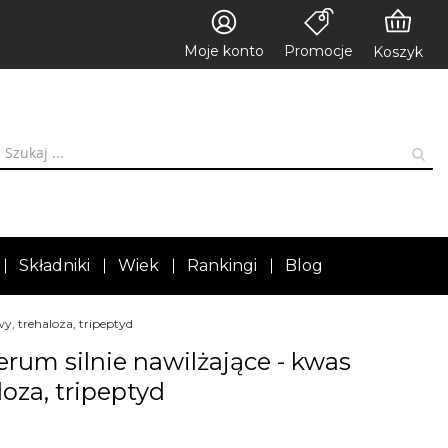
Moje konto
Promocje
Koszyk
Składniki
Wiek
Rankingi
Blog
, trehaloza, tripeptyd
um silnie nawilżające - kwas
oza, tripeptyd