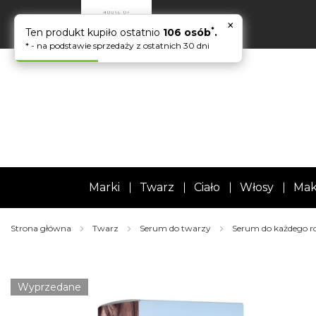
×
*
Ten produkt kupiło ostatnio
106 osób
.
* - na podstawie sprzedaży z ostatnich 30 dni
Marki
Twarz
Ciało
Włosy
Mak
Strona główna
Twarz
Serum do twarzy
Serum do każdego r
Skip
to
the
Wyprzedane
end
of