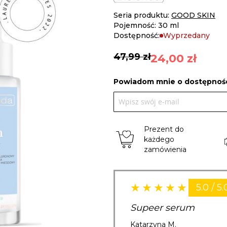
Seria produktu:
GOOD SKIN
Pojemność: 30 ml
Dostępność:
Wyprzedany
47,99 zł
24,00 zł
Powiadom mnie o dostępnośc
Prezent do
każdego
zamówienia
5.0 / 5.
Supeer serum
Katarzyna M.