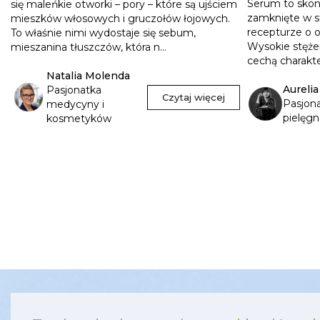
Serum to skon
się maleńkie otworki – pory – które są ujściem
zamknięte w s
mieszków włosowych i gruczołów łojowych.
recepturze o 
To właśnie nimi wydostaje się sebum,
Wysokie stęże
mieszanina tłuszczów, która n...
cechą charakte
Natalia Molenda
Aureli
Pasjonatka
Czytaj więcej
Pasjon
medycyny i
pielęgn
kosmetyków