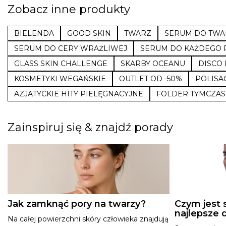
Zobacz inne produkty
BIELENDA
GOOD SKIN
TWARZ
SERUM DO TWA
SERUM DO CERY WRAŻLIWEJ
SERUM DO KAŻDEGO 
GLASS SKIN CHALLENGE
SKARBY OCEANU
DISCO 
KOSMETYKI WEGAŃSKIE
OUTLET OD -50%
POLISA
AZJATYCKIE HITY PIELĘGNACYJNE
FOLDER TYMCZA
Zainspiruj się & znajdź porady
Jak zamknąć pory na twarzy?
Czym jest 
najlepsze d
Na całej powierzchni skóry człowieka znajdują