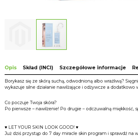
Skip
to
the
Opis
Skład (INCI)
Szczegółowe informacje
R
beginning
of
Borykasz się ze skórą suchą, odwodnioną albo wrażliwą? Sięgn
the
wykazuje silne działanie nawilżające i odżywcze a dodatko
images
gallery
Co poczuje Twoja skóra?
Po pierwsze – nawilżenie! Po drugie – odczuwalną miękkość, s
♥
LET
YOUR
SKIN
LOOK
GOOD
! ♥
Już dziś przystąp do 7 day miracle skin program i sprawdź na 