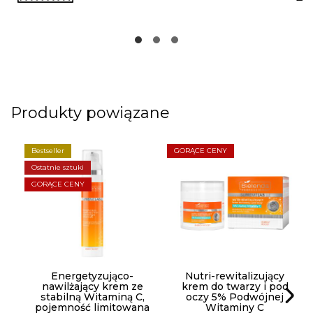
Produkty powiązane
Bestseller
GORĄCE CENY
Ostatnie sztuki
GORĄCE CENY
Energetyzująco-
Nutri-rewitalizujący
nawilżający krem ze
krem do twarzy i pod
stabilną Witaminą C,
oczy 5% Podwójnej
pojemność limitowana
Witaminy C