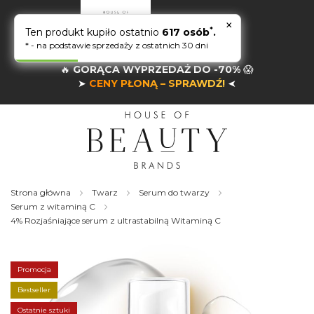
×
*
Ten produkt kupiło ostatnio
617 osób
.
* - na podstawie sprzedaży z ostatnich 30 dni
🔥
GORĄCA WYPRZEDAŻ DO -70%
😱
➤
CENY PŁONĄ – SPRAWDŹ!
➤
Strona główna
Twarz
Serum do twarzy
Serum z witaminą C
4% Rozjaśniające serum z ultrastabilną Witaminą C
Skip
to
the
Promocja
end
of
Bestseller
the
Ostatnie sztuki