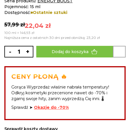
Seria produktu:
ENERGY BOOST
images
Pojemność: 15 ml
gallery
Dostępność:
Ostatnie sztuki
57,99 zł
22,04 zł
100 ml = 146,93 zł
Najniższa cena z ostatnich 30 dni przed obniżką: 23,20 zł
-
+
Dodaj do koszyka
CENY PŁONĄ 🔥
Gorąca Wyprzedaż właśnie nabrała temperatury!
Odkryj kosmetyki przecenione nawet do -70% i
zgarnij swoje hity, zanim wyprzedzą Cię inni. 🌡️
Sprawdź ➤
Okazje do -70%
Sprawdź koszty dostawy