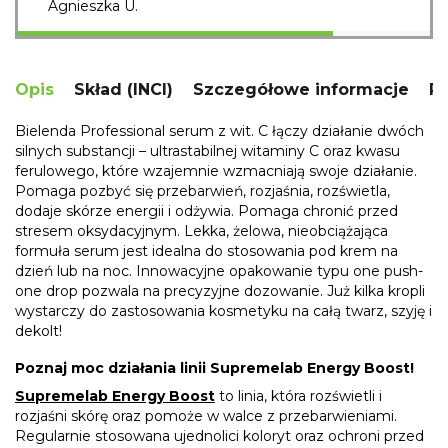
Agnieszka U.
Opis
Skład (INCI)
Szczegółowe informacje
R
Bielenda Professional serum z wit. C łączy działanie dwóch
silnych substancji – ultrastabilnej witaminy C oraz kwasu
ferulowego, które wzajemnie wzmacniają swoje działanie.
Pomaga pozbyć się przebarwień, rozjaśnia, rozświetla,
dodaje skórze energii i odżywia. Pomaga chronić przed
stresem oksydacyjnym. Lekka, żelowa, nieobciążająca
formuła serum jest idealna do stosowania pod krem na
dzień lub na noc. Innowacyjne opakowanie typu one push-
one drop pozwala na precyzyjne dozowanie. Już kilka kropli
wystarczy do zastosowania kosmetyku na całą twarz, szyję i
dekolt!
Poznaj moc działania linii Supremelab Energy Boost!
Supremelab Energy Boost
to linia, która rozświetli i
rozjaśni skórę oraz pomoże w walce z przebarwieniami.
Regularnie stosowana ujednolici koloryt oraz ochroni przed