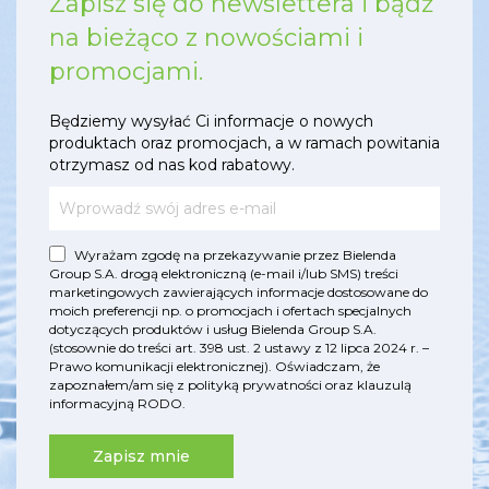
Zapisz się do newslettera i bądź
na bieżąco z nowościami i
promocjami.
Będziemy wysyłać Ci informacje o nowych
produktach oraz promocjach, a w ramach powitania
otrzymasz od nas kod rabatowy.
Wyrażam zgodę na przekazywanie przez Bielenda
Group S.A. drogą elektroniczną (e-mail i/lub SMS) treści
marketingowych zawierających informacje dostosowane do
moich preferencji np. o promocjach i ofertach specjalnych
dotyczących produktów i usług Bielenda Group S.A.
(stosownie do treści art. 398 ust. 2 ustawy z 12 lipca 2024 r. –
Prawo komunikacji elektronicznej). Oświadczam, że
zapoznałem/am się z
polityką prywatności
oraz
klauzulą
informacyjną RODO
.
Zapisz mnie