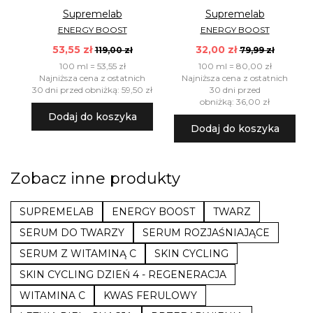
Supremelab
Supremelab
ENERGY BOOST
ENERGY BOOST
53,55 zł
32,00 zł
119,00 zł
79,99 zł
100 ml = 53,55 zł
100 ml = 80,00 zł
Najniższa cena z ostatnich
Najniższa cena z ostatnich
30 dni przed obniżką: 59,50 zł
30 dni przed
obniżką: 36,00 zł
Dodaj do koszyka
Dodaj do koszyka
Zobacz inne produkty
SUPREMELAB
ENERGY BOOST
TWARZ
SERUM DO TWARZY
SERUM ROZJAŚNIAJĄCE
SERUM Z WITAMINĄ C
SKIN CYCLING
SKIN CYCLING DZIEŃ 4 - REGENERACJA
WITAMINA C
KWAS FERULOWY