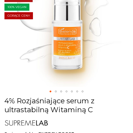
images
gallery
100% VEGAN
GORĄCE CENY
Skip
4% Rozjaśniające serum z
to
ultrastabilną Witaminą C
the
beginning
of
the