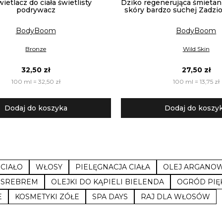
ietlacz do ciała świetlisty
Dziko regenerująca śmietank
podrywacz
skóry bardzo suchej Zadzi
BodyBoom
BodyBoom
Bronze
Wild Skin
32,50 zł
27,50 zł
100 ml = 32,50 zł
100 ml = 13,75 zł
Dodaj do koszyka
Dodaj do koszy
CIAŁO
WŁOSY
PIELĘGNACJA CIAŁA
OLEJ ARGANO
I SREBREM
OLEJKI DO KĄPIELI BIELENDA
OGRÓD PIĘ
E
KOSMETYKI ZÓŁE
SPA DAYS
RAJ DLA WŁOSÓW