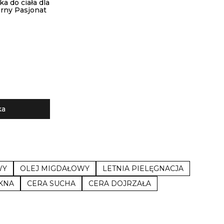
a do ciała dla
orny Pasjonat
ka
WY
OLEJ MIGDAŁOWY
LETNIA PIELĘGNACJA
KNA
CERA SUCHA
CERA DOJRZAŁA