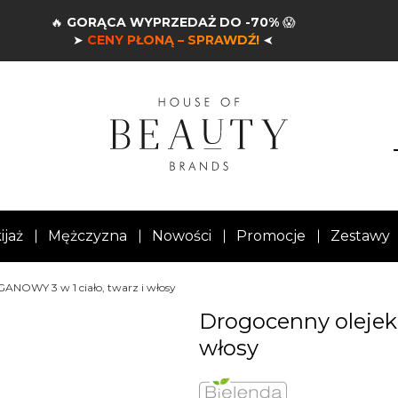
🔥
GORĄCA WYPRZEDAŻ DO -70%
😱
➤
CENY PŁONĄ – SPRAWDŹ!
➤
ijaż
Mężczyzna
Nowości
Promocje
Zestawy
ANOWY 3 w 1 ciało, twarz i włosy
Drogocenny olejek
włosy