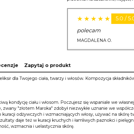
5.0 / 5.
polecam
MAGDALENA O.
ecenzje
Zapytaj o produkt
iksir dla Twojego ciała, twarzy i włosów. Kompozycja składnikó
ciwą kondycję ciału i włosom. Poczujesz się wspaniale we własnej 
cie, zwany "złotem Maroka" zdobył niezwykłe uznanie we współcz
racji odżywczych i wzmacniających włosy, używać na skórę twarz
ltaty daje też w kuracji kruchych i łamliwych paznokci i pielęgn
ość, wzmacnia i uelastycznia skórę.