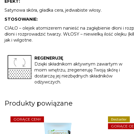
EFEKT:
Satynowa skóra, gładka cera, jedwabiste włosy.
STOSOWANIE:
CIAŁO – olejek atomizerem nanieść na zagłębienie dłoni i rozpr
dłoni i rozprowadzić twarzy. WŁOSY – niewielką ilość olejku (
jak i wilgotne.
REGENERUJĘ
Dzięki składnikom aktywnym zawartym w
moim wnętrzu, zregeneruję Twoją skórę i
dostarczę jej niezbędnych składników
odżywczych.
Produkty powiązane
GORĄCE CENY
Bestseller
GORĄCE CE