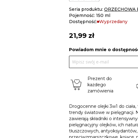
Seria produktu:
ORZECHOWA P
Pojemność: 150 ml
Dostępność:
Wyprzedany
21,99 zł
Powiadom mnie o dostępnośc
Prezent do
każdego
zamówienia
Drogocenne olejki 3w1 do ciała,
trendy światowe w pielęgnacji. 
zawierają składniki o intensyw
pielęgnacyjny olejków, ich nat
tłuszczowych, antyoksydantów, w
przeciwzmarszczkowe, kojące, naw