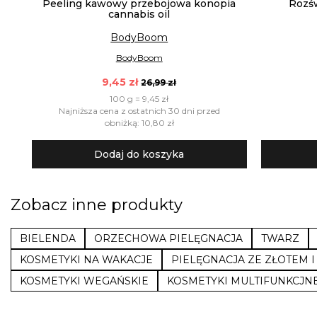
Peeling kawowy przebojowa konopia
Rozśw
cannabis oil
BodyBoom
BodyBoom
9,45 zł
26,99 zł
100 g = 9,45 zł
Najniższa cena z ostatnich 30 dni przed
obniżką: 10,80 zł
Dodaj do koszyka
Zobacz inne produkty
BIELENDA
ORZECHOWA PIELĘGNACJA
TWARZ
KOSMETYKI NA WAKACJE
PIELĘGNACJA ZE ZŁOTEM 
KOSMETYKI WEGAŃSKIE
KOSMETYKI MULTIFUNKCJN