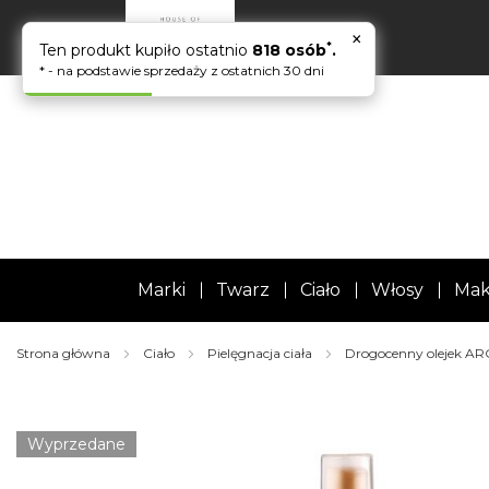
×
*
Ten produkt kupiło ostatnio
818 osób
.
* - na podstawie sprzedaży z ostatnich 30 dni
Marki
Twarz
Ciało
Włosy
Mak
Strona główna
Ciało
Pielęgnacja ciała
Drogocenny olejek ARG
Skip
to
the
Wyprzedane
end
of