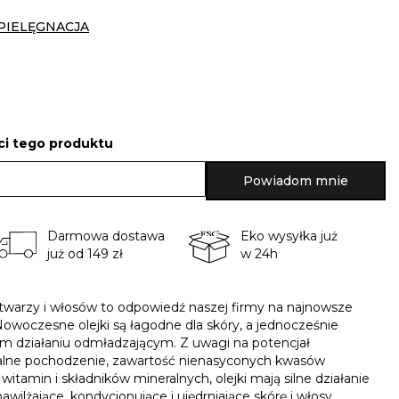
IELĘGNACJA
i tego produktu
Powiadom mnie
Darmowa dostawa
Eko wysyłka już
już od 149 zł
w 24h
 twarzy i włosów to odpowiedź naszej firmy na najnowsze
Nowoczesne olejki są łagodne dla skóry, a jednocześnie
nym działaniu odmładzającym. Z uwagi na potencjał
uralne pochodzenie, zawartość nienasyconych kwasów
itamin i składników mineralnych, olejki mają silne działanie
ilżające, kondycjonujące i ujędrniające skórę i włosy.