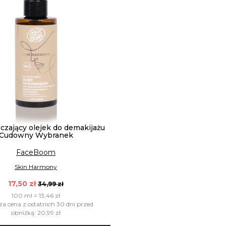
czający olejek do demakijażu
Cudowny Wybranek
FaceBoom
Skin Harmony
17,50 zł
34,99 zł
100 ml = 13,46 zł
za cena z ostatnich 30 dni przed
obniżką: 20,99 zł