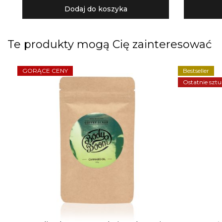
Dodaj do koszyka
Te produkty mogą Cię zainteresować
GORĄCE CENY
Bestseller
Ostatnie sztu