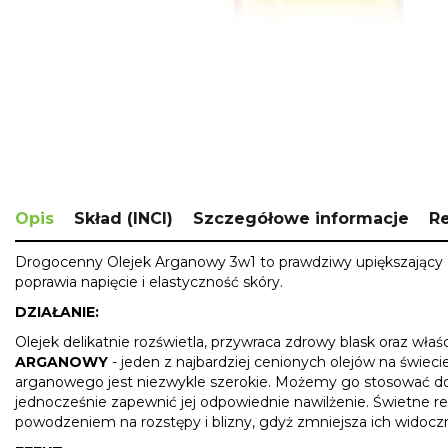
Skip
to
the
beginning
of
the
images
gallery
Opis
Skład (INCI)
Szczegółowe informacje
R
Drogocenny Olejek Arganowy 3w1 to prawdziwy upiększający el
poprawia napięcie i elastyczność skóry.
DZIAŁANIE:
Olejek delikatnie rozświetla, przywraca zdrowy blask oraz właś
ARGANOWY
- jeden z najbardziej cenionych olejów na świe
arganowego jest niezwykle szerokie. Możemy go stosować do ku
jednocześnie zapewnić jej odpowiednie nawilżenie. Świetne rezu
powodzeniem na rozstępy i blizny, gdyż zmniejsza ich widoczn