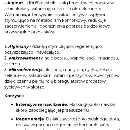
- Alginat
- (100% ekstrakt z alg brunatnych) bogaty w
aminokwasy, witaminy, mikro- i makroelementy.
Wzmacnia, intensywnie nawilża i odżywia, wpływa
stymulująco na metabolizm komórkowy, redukuje
zaczerwienienia i podrażnienia poprzez bardzo łatwo
przyswajalne przez skórę:
1.
Alginiany
- działają stymulująco, regenerująco,
oczyszczająco i nawilżająco,
2.
Makroelementy
- sole potasu, wapnia, sodu, magnezu,
krzemu
3.
Mikroelementy
(sole: jodu, manganu, cynku, żelaza,
selenu) – są składnikami witamin, enzymów, koenzymów
dzięki czemu pełnią rolę bioregulatorów procesów
życiowych w skórze.
Korzyści:
Intensywne nawilżenie
: Maska głęboko nawilża
skórę, zapobiegając jej przesuszeniu.
Regeneracja
: Dzięki zawartości koloidalnego złota,
maska wspomaga regenerację komórek skóry,