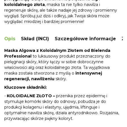
koloidalnego złota
, maska ta nie tylko nawilża i
regeneruje skórę, ale także nadaje jej zdrowy i promienny
wygląd. Spróbuj już dziś i odkryj, jak Twoja skóra może
wyglądać młodziej i bardziej promiennie!
Opis
Skład (INCI)
Szczegółowe informacje
Za
Maska Algowa z Koloidalnym Złotem od Bielenda
Professional
to luksusowy produkt przeznaczony do
pielęgnacji skóry, który łączy w sobie dobroczynne
właściwości alg oraz koloidalnego złota. Ta wyjątkowa
maska została stworzona z myślą o
intensywnej
regeneracji,
nawilżeniu
skóry.
Kluczowe składniki:
-
KOLOIDALNE ZŁOTO –
przenika przez epidermę i
stymuluje komórki skóry do odnowy, pobudza je do
produkcji kolagenu i elastyny, ujędrnia, liftinguje i
optymalnie nawilża skórę, działa antyrodnikowo. Rozjaśnia,
przywracając skórze piękny koloryt.