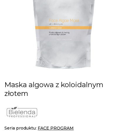
gallery
Skip
Maska algowa z koloidalnym
to
złotem
the
beginning
of
the
images
gallery
Seria produktu:
FACE PROGRAM