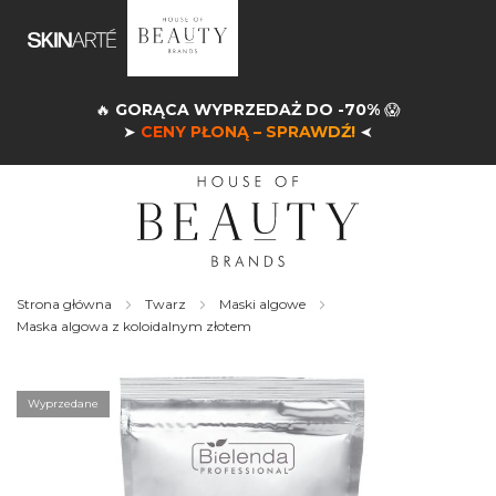
🔥
GORĄCA WYPRZEDAŻ DO -70%
😱
➤
CENY PŁONĄ – SPRAWDŹ!
➤
Strona główna
Twarz
Maski algowe
Maska algowa z koloidalnym złotem
Skip
to
the
Wyprzedane
end
of
the
images