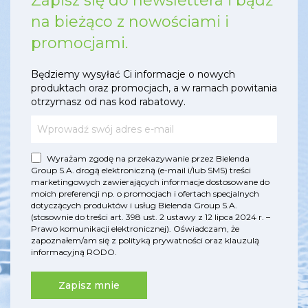
Zapisz się do newslettera i bądź
na bieżąco z nowościami i
promocjami.
Będziemy wysyłać Ci informacje o nowych
produktach oraz promocjach, a w ramach powitania
otrzymasz od nas kod rabatowy.
Wyrażam zgodę na przekazywanie przez Bielenda
Group S.A. drogą elektroniczną (e-mail i/lub SMS) treści
marketingowych zawierających informacje dostosowane do
moich preferencji np. o promocjach i ofertach specjalnych
dotyczących produktów i usług Bielenda Group S.A.
(stosownie do treści art. 398 ust. 2 ustawy z 12 lipca 2024 r. –
Prawo komunikacji elektronicznej). Oświadczam, że
zapoznałem/am się z
polityką prywatności
oraz
klauzulą
informacyjną RODO
.
Zapisz mnie