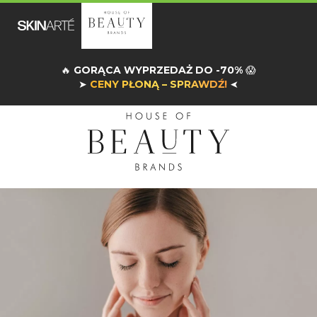
🔥
GORĄCA WYPRZEDAŻ DO -70%
😱
➤
CENY PŁONĄ – SPRAWDŹ!
➤