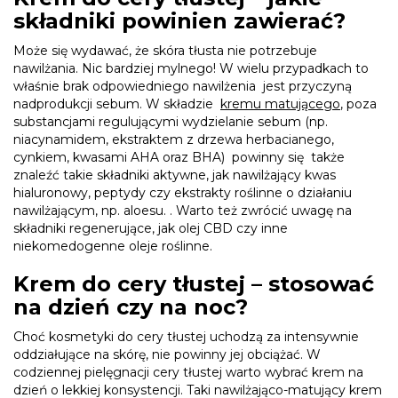
składniki powinien zawierać?
Może się wydawać, że skóra tłusta nie potrzebuje
nawilżania. Nic bardziej mylnego! W wielu przypadkach to
właśnie brak odpowiedniego nawilżenia jest przyczyną
nadprodukcji sebum. W składzie
kremu matującego
, poza
substancjami regulującymi wydzielanie sebum (np.
niacynamidem, ekstraktem z drzewa herbacianego,
cynkiem, kwasami AHA oraz BHA) powinny się także
znaleźć takie składniki aktywne, jak nawilżający kwas
hialuronowy, peptydy czy ekstrakty roślinne o działaniu
nawilżającym, np. aloesu. . Warto też zwrócić uwagę na
składniki regenerujące, jak olej CBD czy inne
niekomedogenne oleje roślinne.
Krem do cery tłustej – stosować
na dzień czy na noc?
Choć kosmetyki do cery tłustej uchodzą za intensywnie
oddziałujące na skórę, nie powinny jej obciążać. W
codziennej pielęgnacji cery tłustej warto wybrać krem na
dzień o lekkiej konsystencji. Taki nawilżająco-matujący krem