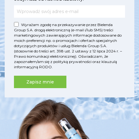
Wyrażam zgodę na przekazywanie przez Bielenda
Group S.A. drogą elektroniczną (e-mail i/lub SMS) treści
marketingowych zawierających informacje dostosowane do
moich preferencji np. o promocjach i ofertach specjalnych
dotyczących produktów i usług Bielenda Group S.A.
(stosownie do treści art. 398 ust. 2 ustawy z 12 lipca 2024 r. –
Prawo komunikacji elektronicznej). Oświadczam, że
zapoznałem/am się z
polityką prywatności
oraz
klauzulą
informacyjną RODO
.
Zapisz mnie