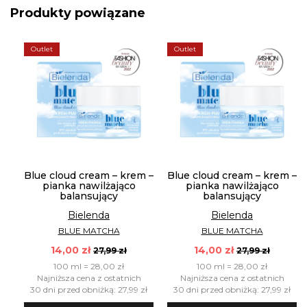
Produkty powiązane
Outlet
Outlet
 –
Blue cloud cream – krem –
Blue cloud cream – krem –
pianka nawilżająco
pianka nawilżająco
balansujący
balansujący
Bielenda
Bielenda
BLUE MATCHA
BLUE MATCHA
14,00 zł
14,00 zł
27,99 zł
27,99 zł
100 ml = 28,00 zł
100 ml = 28,00 zł
Najniższa cena z ostatnich
Najniższa cena z ostatnich
zł
30 dni przed obniżką: 27,99 zł
30 dni przed obniżką: 27,99 zł