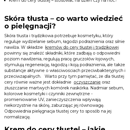
Krem do cery tłustej – stosować na dzień czy na noc?
Skóra tłusta – co warto wiedzieć
o pielęgnacji?
Skóra tłusta i trądzikowa potrzebuje kosmetyku, który
reguluje wydzielanie sebum, łagodzi podrażnienia oraz silnie
nawilża. W składzie
kremów do cery tłustej i trądzikowej
powinny się znaleźć składniki, które zadbają o odpowiedni
poziom nawilżenia, regulują pracę gruczołów łojowych,
stymulują regenerację, łagodzą i koją podrażnienia, ale także
substancje aktywne o właściwościach przeciwbakteryjnych i
przeciwzapalnych. Warto przy tym pamiętać, że dla tłustej
cery równie ważne jest dokładnie
oczyszczanie
oraz
złuszczanie martwych komórek naskórka. Nadmiar sebum,
kolorowe kosmetyki i czynniki zewnętrzne -
promieniowanie UV, zanieczyszczenia wpływają
niekorzystnie na skórę, zaburzając jej równowagę.
Odpowiednia pielęgnacja tłustej cery to sposób na jej
normalizację.
Krem do cery tłustej – jakie