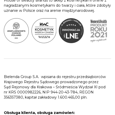
House of Beauty Brands to sklep z kosmetykami online z
nagradzanymi kosmetykami do twarzy i ciała, które zdobyły
uznanie w Polsce oraz na arenie międzynarodowej.
Bielenda Group S.A.
wpisana do rejestru przedsiębiorców
Krajowego Rejestru Sądowego prowadzonego przez
Sąd Rejonowy dla Krakowa – Śródmieścia Wydział XI pod
nr KRS 0000982226, NIP 944-20-43-784, REGON
356357380, kapitał zakładowy 1.600.465,00 pln.
Obsługa klienta, obsługa zamówień: