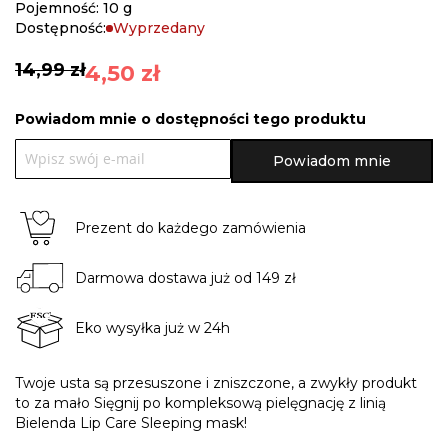
gallery
Pojemność: 10 g
Dostępność:
Wyprzedany
14,99 zł
4,50 zł
Powiadom mnie o dostępności tego produktu
Powiadom mnie
Prezent do każdego zamówienia
Darmowa dostawa już od 149 zł
Eko wysyłka już w 24h
Twoje usta są przesuszone i zniszczone, a zwykły produkt
to za mało Sięgnij po kompleksową pielęgnację z linią
Bielenda Lip Care Sleeping mask!