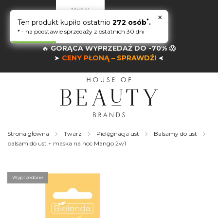
×
*
Ten produkt kupiło ostatnio
272 osób
.
* - na podstawie sprzedaży z ostatnich 30 dni
🔥
GORĄCA WYPRZEDAŻ DO -70%
😱
➤
CENY PŁONĄ – SPRAWDŹ!
➤
Strona główna
Twarz
Pielęgnacja ust
Balsamy do ust
balsam do ust + maska na noc Mango 2w1
Skip
to
the
Wyprzedane
end
of
the
images