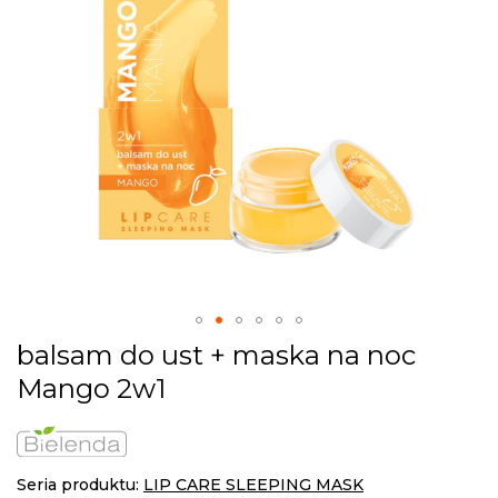
gallery
Skip
balsam do ust + maska na noc
to
Mango 2w1
the
beginning
of
the
images
Seria produktu:
LIP CARE SLEEPING MASK