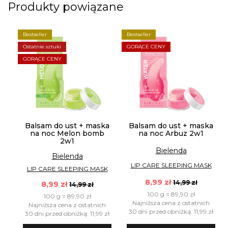
Produkty powiązane
Bestseller
Bestseller
Ostatnie sztuki
GORĄCE CENY
GORĄCE CENY
Balsam do ust + maska
Balsam do ust + maska
na noc Melon bomb
na noc Arbuz 2w1
2w1
Bielenda
Bielenda
LIP CARE SLEEPING MASK
LIP CARE SLEEPING MASK
8,99 zł
14,99 zł
8,99 zł
14,99 zł
100 g = 89,90 zł
100 g = 89,90 zł
Najniższa cena z ostatnich
Najniższa cena z ostatnich
30 dni przed obniżką: 11,99 zł
30 dni przed obniżką: 11,99 zł