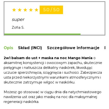
5.0 / 5.0
super
Zofia S.
Opis
Skład (INCI)
Szczegółowe informacje
R
2w1 balsam do ust + maska na noc Mango Mania
o
aksamitnej konsystencji i owocowym zapachu, skutecznie
pielęgnuje i natłuszcza delikatny naskórek, likwidując
uczucie spierzchnięcia, ściągnięcia i suchości. Zabezpiecza
usta przed niekorzystnymi warunkami atmosferycznymi i
skutecznie zatrzymuje wilgoć w naskórku.
Możesz go stosować w ciągu dnia dla natychmiastowego
nawilżenia ust oraz jako maskę na noc dla maksymalnej
regeneracji naskórka.