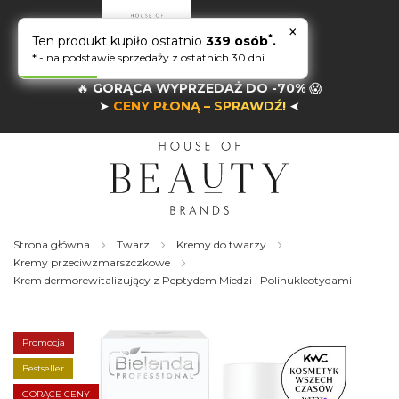
×
*
Ten produkt kupiło ostatnio
339 osób
.
* - na podstawie sprzedaży z ostatnich 30 dni
🔥
GORĄCA WYPRZEDAŻ DO -70%
😱
➤
CENY PŁONĄ – SPRAWDŹ!
➤
Strona główna
Twarz
Kremy do twarzy
Kremy przeciwzmarszczkowe
Krem dermorewitalizujący z Peptydem Miedzi i Polinukleotydami
Skip
to
the
Promocja
end
of
Bestseller
the
GORĄCE CENY