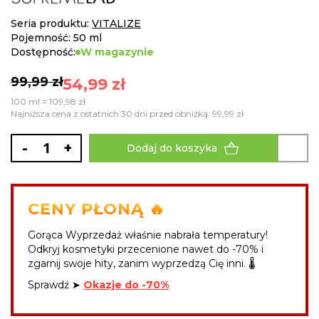
images
gallery
Seria produktu:
VITALIZE
Pojemność: 50 ml
Dostępność:
W magazynie
99,99 zł
54,99 zł
100 ml = 109,98 zł
Najniższa cena z ostatnich 30 dni przed obniżką: 99,99 zł
-
+
Dodaj do koszyka
CENY PŁONĄ 🔥
Gorąca Wyprzedaż właśnie nabrała temperatury!
Odkryj kosmetyki przecenione nawet do -70% i
zgarnij swoje hity, zanim wyprzedzą Cię inni. 🌡️
Sprawdź ➤
Okazje do -70%