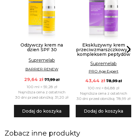
Odżywczy krem na
Ekskluzywny krem
dzień SPF 30
przeciwzmarszczkowy z
kompleksem peptydów
Supremelab
Supremelab
BARRIER RENEW
PRO Age Expert
29,64 zł
77,99 zł
43,44 zł
78,99 zł
100 ml = 59,28 zł
100 ml = 86,88 zł
Najniższa cena z ostatnich
Najniższa cena z ostatnich
30 dni przed obniżką: 31,20 zł
30 dni przed obniżką: 78,99 zł
Dodaj do koszyka
Dodaj do koszyka
Zobacz inne produkty