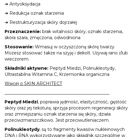
➔ Antyoksydacja
➔ Redukcja oznak starzenia
➔ Restrukturyzacja skóry dojrzałej
Przeznaczenie:
brak witalności skóry, oznaki starzenia,
skóra szara, zmęczona, odwodniona
Stosowanie:
Wmasuj w oczyszczoną skórę twarzy.
Możesz stosować także na szyję i dekolt. Używaj rano i/lub
wieczorem.
Składniki aktywne:
Peptyd Miedzi, Polinukleotydy,
Ultrastabilna Witamina C, Krzemionka organiczna
Więcej o SKIN ARCHITECT
_________________________________________________
Peptyd Miedzi
, poprawia jędrność, elastyczność, gęstość
skóry oraz jej teksturę, sprzyja procesom regeneracji skóry
oraz zmniejszaniu oznak starzenia się skóry, działa
przeciwzmarszczkowo. Jest przeciwutleniaczem.
Polinukleotydy
, są to fragmenty kwasów nukleinowych
DNA i RNA wykorzystywane jako składnik szczególnie w