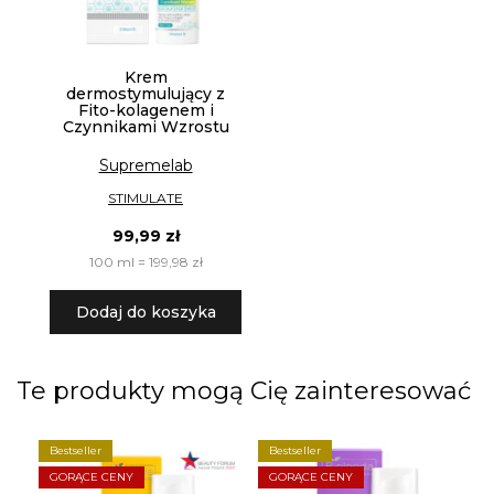
Krem
dermostymulujący z
Fito-kolagenem i
Czynnikami Wzrostu
Supremelab
STIMULATE
99,99 zł
100 ml = 199,98 zł
Dodaj do koszyka
Te produkty mogą Cię zainteresować
Bestseller
Bestseller
B
GORĄCE CENY
GORĄCE CENY