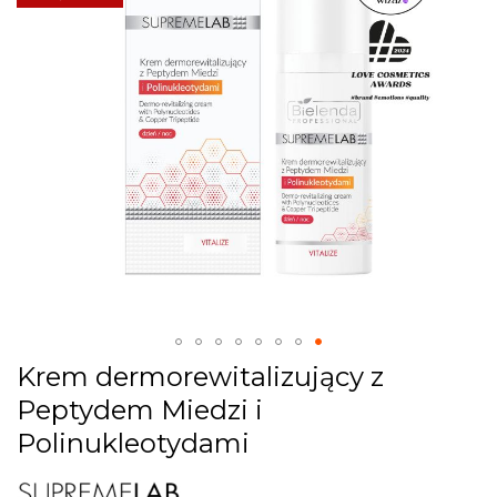
images
gallery
Skip
Krem dermorewitalizujący z
to
Peptydem Miedzi i
the
beginning
Polinukleotydami
of
the