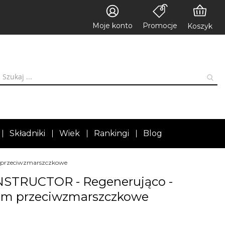
Moje konto
Promocje
Koszyk
Składniki
Wiek
Rankingi
Blog
 przeciwzmarszczkowe
TRUCTOR - Regenerująco -
rum przeciwzmarszczkowe