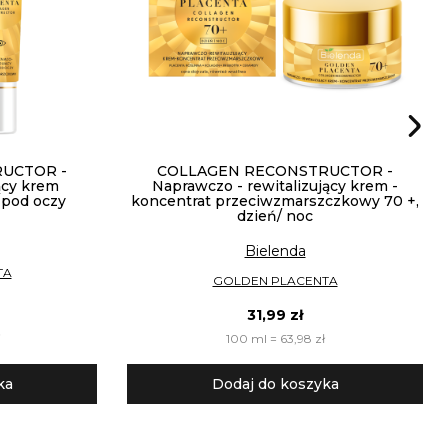
UCTOR -
COLLAGEN RECONSTRUCTOR -
jący krem
Naprawczo - rewitalizujący krem -
pod oczy
koncentrat przeciwzmarszczkowy 70 +,
dzień/ noc
Bielenda
TA
GOLDEN PLACENTA
31,99 zł
100 ml = 63,98 zł
ka
Dodaj do koszyka