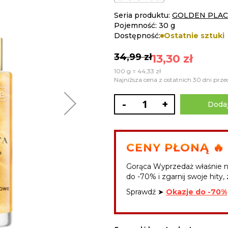
Seria produktu:
GOLDEN PLA
Pojemność: 30 g
Dostępność:
Ostatnie sztuki
34,99 zł
13,30 zł
100 g = 44,33 zł
Najniższa cena z ostatnich 30 dni przed
-
+
Dodaj
CENY PŁONĄ 🔥
Gorąca Wyprzedaż właśnie n
do -70% i zgarnij swoje hity, 
Sprawdź ➤
Okazje do -70%