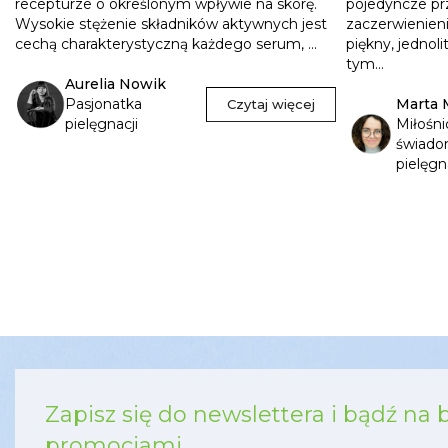
recepturze o określonym wpływie na skórę.
pojedyncze pr
Wysokie stężenie składników aktywnych jest
zaczerwienienia
cechą charakterystyczną każdego serum, ...
piękny, jednol
tym...
Aurelia Nowik
Pasjonatka
Marta 
Czytaj więcej
pielęgnacji
Miłośni
świado
pielęgn
Zapisz się do newslettera i bądź na 
promocjami.