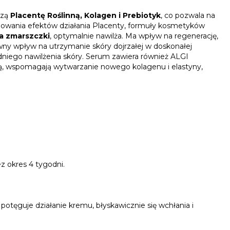
czą
Placentę Roślinną, Kolagen i Prebiotyk
, co pozwala na
gowania efektów działania Placenty, formuły kosmetyków
a zmarszczki
, optymalnie nawilża. Ma wpływ na regenerację,
ny wpływ na utrzymanie skóry dojrzałej w doskonałej
niego nawilżenia skóry. Serum zawiera również ALGI
ją, wspomagają wytwarzanie nowego kolagenu i elastyny,
 okres 4 tygodni.
potęguje działanie kremu, błyskawicznie się wchłania i