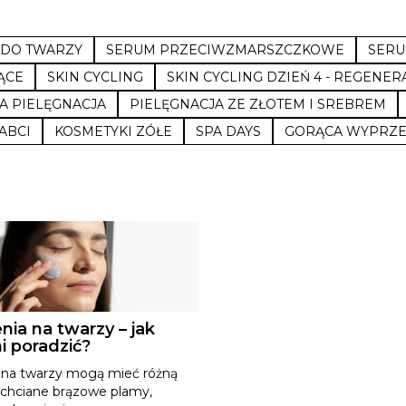
 DO TWARZY
SERUM PRZECIWZMARSZCZKOWE
SERU
ĄCE
SKIN CYCLING
SKIN CYCLING DZIEŃ 4 - REGENER
A PIELĘGNACJA
PIELĘGNACJA ZE ZŁOTEM I SREBREM
ABCI
KOSMETYKI ZÓŁE
SPA DAYS
GORĄCA WYPRZ
nia na twarzy – jak
i poradzić?
 na twarzy mogą mieć różną
echciane brązowe plamy,