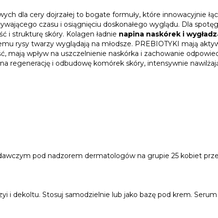
ch dla cery dojrzałej to bogate formuły, które innowacyjnie łą
ywającego czasu i osiągnięciu doskonałego wyglądu. Dla spotę
i strukturę skóry. Kolagen ładnie
napina naskórek i wygładz
czemu rysy twarzy wyglądają na młodsze. PREBIOTYKI mają aktyw
ść, mają wpływ na uszczelnienie naskórka i zachowanie odpowied
 na regenerację i odbudowę komórek skóry, intensywnie nawilża
adawczym pod nadzorem dermatologów na grupie 25 kobiet przez
i i dekoltu. Stosuj samodzielnie lub jako bazę pod krem. Serum 