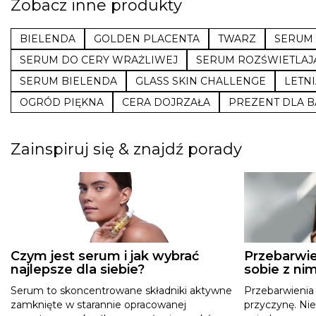
Zobacz inne produkty
BIELENDA
GOLDEN PLACENTA
TWARZ
SERUM
SERUM DO CERY WRAŻLIWEJ
SERUM ROZŚWIETLAJ
SERUM BIELENDA
GLASS SKIN CHALLENGE
LETNI
OGRÓD PIĘKNA
CERA DOJRZAŁA
PREZENT DLA B
Zainspiruj się & znajdź porady
Czym jest serum i jak wybrać
Przebarwie
najlepsze dla siebie?
sobie z nim
Serum to skoncentrowane składniki aktywne
Przebarwienia
zamknięte w starannie opracowanej
przyczynę. Ni