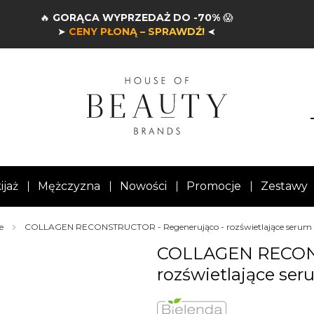
🔥
GORĄCA WYPRZEDAŻ DO -70%
😱
➤
CENY PŁONĄ – SPRAWDŹ!
➤
ijaż
Mężczyzna
Nowości
Promocje
Zestawy
e
COLLAGEN RECONSTRUCTOR - Regenerująco - rozświetlające serum
COLLAGEN RECONS
rozświetlające se