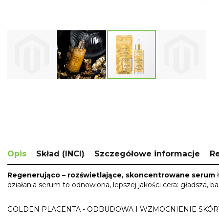
Skip
to
the
beginning
of
the
images
gallery
Opis
Skład (INCI)
Szczegółowe informacje
R
Regenerująco – rozświetlające, skoncentrowane serum
ł
działania serum to odnowiona, lepszej jakości cera: gładsza, bar
GOLDEN PLACENTA - ODBUDOWA I WZMOCNIENIE SKÓR