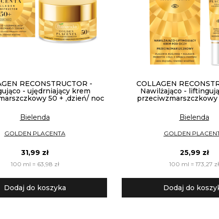
AGEN RECONSTRUCTOR -
COLLAGEN RECONSTR
gująco - ujędrniający krem
Nawilżająco - liftingu
marszczkowy 50 + ,dzień/ noc
przeciwzmarszczkowy 
Bielenda
Bielenda
GOLDEN PLACENTA
GOLDEN PLACEN
31,99 zł
25,99 zł
100 ml = 63,98 zł
100 ml = 173,27 zł
Dodaj do koszyka
Dodaj do koszy