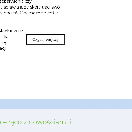
zebarwienia czy
 sprawiają, że skóra traci swój
ity odcień. Czy możecie coś z
Maćkiewicz
czka
Czytaj więcej
mej
acji
bieżąco z nowościami i