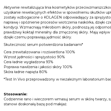
Aktywnie rewitalizująca linia kosmetyków przeciwzmarszczkowy
uzyskanie rewelacyjnych efektów w spowolnieniu skutków upł
zostały wzbogacone o KOLAGEN odpowiadający za sprężystość 
naprawę i opóźnienie procesów wiotczenia naskórka, dzięki 
kondycji. Wzmacniają mikrobiom skóry, podnoszą jej odporno
prawdziwy koktajl mineralny dla zmęczonej skóry. Mają wpływ
dzięki czemu poprawiają jędrność skóry.
Skuteczność serum potwierdzona badaniami*
Cera zrewitalizowana i rozświetlona 100%
Wzrost jędrności i sprężystości 90%
Cera ładnie wygładzona 93%
Poprawa nawilżenia i jakości skóry 100%
Skóra ładnie napięta 80%
*Test In Vivo przeprowadzony w niezależnym laboratorium b
Stosowanie:
Codziennie rano i wieczorem wmasuj serum w skórę twarzy, szy
stanowi doskonałą bazę pod makijaż.