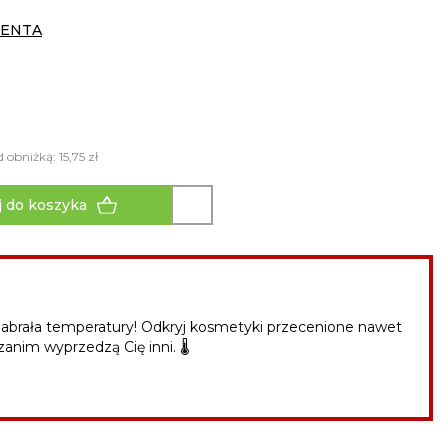
CENTA
 obniżką: 15,75 zł
 do koszyka
abrała temperatury! Odkryj kosmetyki przecenione nawet
zanim wyprzedzą Cię inni. 🌡️