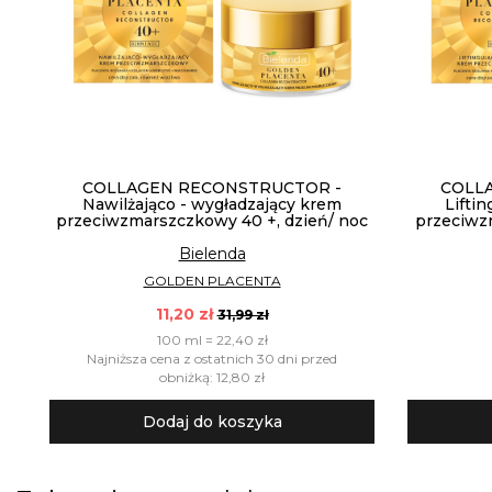
COLLAGEN RECONSTRUCTOR -
COLL
Nawilżająco - wygładzający krem
Liftin
przeciwzmarszczkowy 40 +, dzień/ noc
przeciwz
Bielenda
GOLDEN PLACENTA
11,20 zł
31,99 zł
100 ml = 22,40 zł
Najniższa cena z ostatnich 30 dni przed
obniżką: 12,80 zł
Dodaj do koszyka