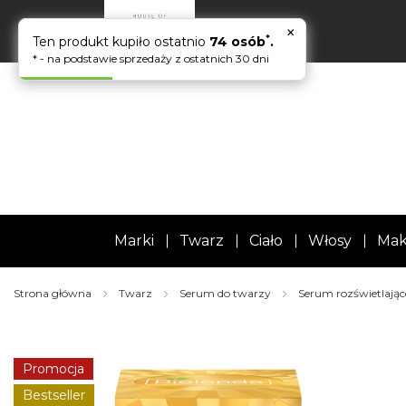
×
*
Ten produkt kupiło ostatnio
74 osób
.
* - na podstawie sprzedaży z ostatnich 30 dni
Marki
Twarz
Ciało
Włosy
Mak
Strona główna
Twarz
Serum do twarzy
Serum rozświetlając
Skip
to
the
Promocja
end
of
Bestseller