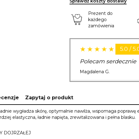
Sprawdź koszty dostawy
Prezent do
każdego
zamówienia
5.0 / 5.
Polecam serdecznie
Magdalena G.
ecenzje
Zapytaj o produkt
adnie wygładza skórę, optymalnie nawilża, wspomaga poprawę ela
dziej elastyczna, ładnie napięta, zrewitalizowana i pełna blasku.
Y DOJRZAŁEJ