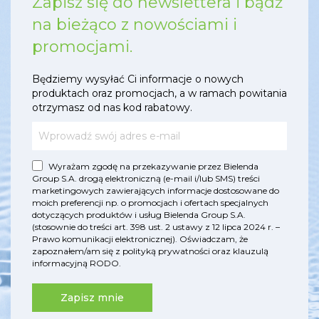
Zapisz się do newslettera i bądź
na bieżąco z nowościami i
promocjami.
Będziemy wysyłać Ci informacje o nowych
produktach oraz promocjach, a w ramach powitania
otrzymasz od nas kod rabatowy.
Wyrażam zgodę na przekazywanie przez Bielenda
Group S.A. drogą elektroniczną (e-mail i/lub SMS) treści
marketingowych zawierających informacje dostosowane do
moich preferencji np. o promocjach i ofertach specjalnych
dotyczących produktów i usług Bielenda Group S.A.
(stosownie do treści art. 398 ust. 2 ustawy z 12 lipca 2024 r. –
Prawo komunikacji elektronicznej). Oświadczam, że
zapoznałem/am się z
polityką prywatności
oraz
klauzulą
informacyjną RODO
.
Zapisz mnie