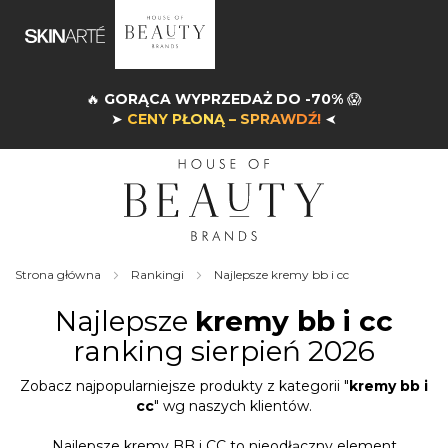
🔥
GORĄCA WYPRZEDAŻ DO -70%
😱
➤
CENY PŁONĄ – SPRAWDŹ!
➤
Strona główna
Rankingi
Najlepsze kremy bb i cc
Najlepsze
kremy bb i cc
ranking sierpień 2026
Zobacz najpopularniejsze produkty z kategorii "
kremy bb i
cc
" wg naszych klientów.
Najlepsze kremy BB i CC to nieodłączny element