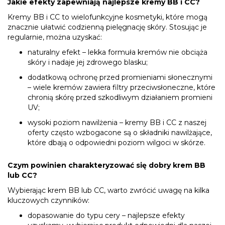
Jakie efekty zapewniają najlepsze kremy BB i CC?
Kremy BB i CC to wielofunkcyjne kosmetyki, które mogą
znacznie ułatwić codzienną pielęgnację skóry. Stosując je
regularnie, można uzyskać:
naturalny efekt – lekka formuła kremów nie obciąża
skóry i nadaje jej zdrowego blasku;
dodatkową ochronę przed promieniami słonecznymi
– wiele kremów zawiera filtry przeciwsłoneczne, które
chronią skórę przed szkodliwym działaniem promieni
UV;
wysoki poziom nawilżenia – kremy BB i CC z naszej
oferty często wzbogacone są o składniki nawilżające,
które dbają o odpowiedni poziom wilgoci w skórze.
Czym powinien charakteryzować się dobry krem BB
lub CC?
Wybierając krem BB lub CC, warto zwrócić uwagę na kilka
kluczowych czynników:
dopasowanie do typu cery – najlepsze efekty