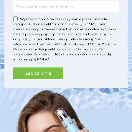
Wyrażam zgodę na przekazywanie przez Bielenda
Group S.A. drogą elektroniczną (e-mail i/lub SMS) treści
marketingowych zawierających informacje dostosowane do
moich preferencji np. o promocjach i ofertach specjalnych
dotyczących produktów i usług Bielenda Group S.A.
(stosownie do treści art. 398 ust. 2 ustawy z 12 lipca 2024 r. –
Prawo komunikacji elektronicznej). Oświadczam, że
zapoznałem/am się z
polityką prywatności
oraz
klauzulą
informacyjną RODO
.
Zapisz mnie