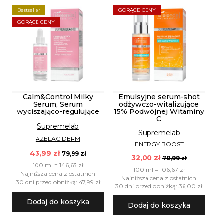
Bestseller
GORĄCE CENY
GORĄCE CENY
Calm&Control Milky
Emulsyjne serum-shot
Serum, Serum
odżywczo-witalizujące
wyciszająco-regulujące
15% Podwójnej Witaminy
C
Supremelab
Supremelab
AZELAC DERM
ENERGY BOOST
43,99 zł
79,99 zł
32,00 zł
79,99 zł
100 ml = 146,63 zł
100 ml = 106,67 zł
Najniższa cena z ostatnich
Najniższa cena z ostatnich
30 dni przed obniżką: 47,99 zł
30 dni przed obniżką: 36,00 zł
Dodaj do koszyka
Dodaj do koszyka