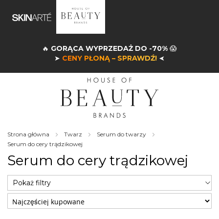
🔥
GORĄCA WYPRZEDAŻ DO -70%
😱
➤
CENY PŁONĄ – SPRAWDŹ!
➤
Strona główna
Twarz
Serum do twarzy
Serum do cery trądzikowej
Serum do cery trądzikowej
Pokaż filtry