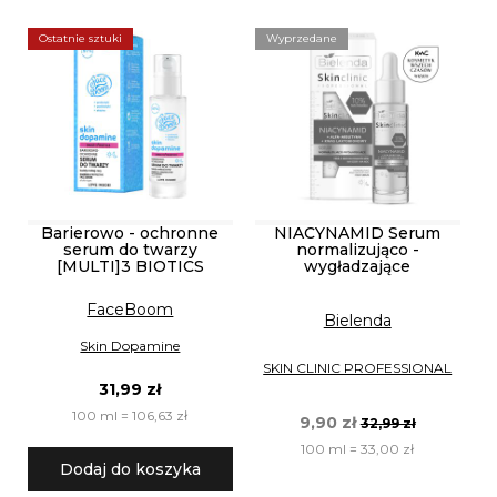
Ostatnie sztuki
Wyprzedane
Barierowo - ochronne
NIACYNAMID Serum
serum do twarzy
normalizująco -
[MULTI]3 BIOTICS
wygładzające
FaceBoom
Bielenda
Skin Dopamine
SKIN CLINIC PROFESSIONAL
31,99 zł
100 ml = 106,63 zł
9,90 zł
32,99 zł
100 ml = 33,00 zł
Dodaj do koszyka