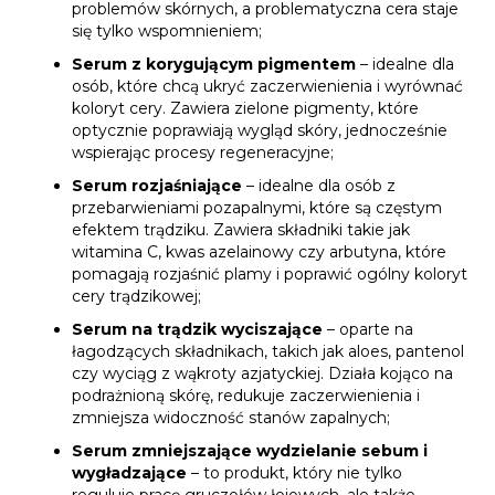
problemów skórnych, a problematyczna cera staje
się tylko wspomnieniem;
Serum z korygującym pigmentem
– idealne dla
osób, które chcą ukryć zaczerwienienia i wyrównać
koloryt cery. Zawiera zielone pigmenty, które
optycznie poprawiają wygląd skóry, jednocześnie
wspierając procesy regeneracyjne;
Serum rozjaśniające
– idealne dla osób z
przebarwieniami pozapalnymi, które są częstym
efektem trądziku. Zawiera składniki takie jak
witamina C, kwas azelainowy czy arbutyna, które
pomagają rozjaśnić plamy i poprawić ogólny koloryt
cery trądzikowej;
Serum na trądzik wyciszające
– oparte na
łagodzących składnikach, takich jak aloes, pantenol
czy wyciąg z wąkroty azjatyckiej. Działa kojąco na
podrażnioną skórę, redukuje zaczerwienienia i
zmniejsza widoczność stanów zapalnych;
Serum zmniejszające wydzielanie sebum i
wygładzające
– to produkt, który nie tylko
reguluje pracę gruczołów łojowych, ale także