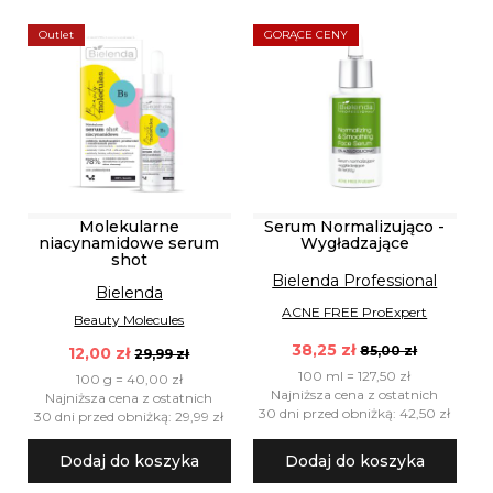
Outlet
GORĄCE CENY
Molekularne
Serum Normalizująco -
niacynamidowe serum
Wygładzające
shot
Bielenda Professional
Bielenda
ACNE FREE ProExpert
Beauty Molecules
38,25 zł
85,00 zł
12,00 zł
29,99 zł
100 ml = 127,50 zł
100 g = 40,00 zł
Najniższa cena z ostatnich
Najniższa cena z ostatnich
30 dni przed obniżką: 42,50 zł
30 dni przed obniżką: 29,99 zł
Dodaj do koszyka
Dodaj do koszyka