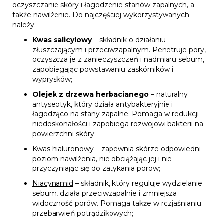
oczyszczanie skóry i łagodzenie stanów zapalnych, a
także nawilżenie. Do najczęściej wykorzystywanych
należy:
Kwas salicylowy
– składnik o działaniu
złuszczającym i przeciwzapalnym. Penetruje pory,
oczyszcza je z zanieczyszczeń i nadmiaru sebum,
zapobiegając powstawaniu zaskórników i
wyprysków;
Olejek z drzewa herbacianego
– naturalny
antyseptyk, który działa antybakteryjnie i
łagodząco na stany zapalne. Pomaga w redukcji
niedoskonałości i zapobiega rozwojowi bakterii na
powierzchni skóry;
Kwas hialuronowy
– zapewnia skórze odpowiedni
poziom nawilżenia, nie obciążając jej i nie
przyczyniając się do zatykania porów;
Niacynamid
– składnik, który reguluje wydzielanie
sebum, działa przeciwzapalnie i zmniejsza
widoczność porów. Pomaga także w rozjaśnianiu
przebarwień potrądzikowych;