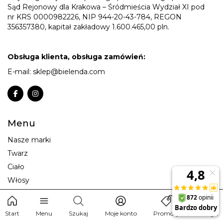
Sąd Rejonowy dla Krakowa – Śródmieścia Wydział XI pod
nr KRS 0000982226, NIP 944-20-43-784, REGON
356357380, kapitał zakładowy 1.600.465,00 pln.
Obsługa klienta, obsługa zamówień:
E-mail:
sklep@bielenda.com
Menu
Nasze marki
Twarz
Ciało
Włosy
Makijaż
Dla mężczyzn
Start
Menu
Szukaj
Moje konto
Promocje
Koszyk
Zestawy