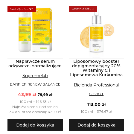
GORĄCE CENY
Ostatnie sztuki
Naprawcze serum
Liposomowy booster
odżywczo-normalizujące
depigmentacyjny 20%
Witaminy C i
Liposomowa Kurkumina
Supremelab
BARRIER RENEW BALANCE
Bielenda Professional
C-SHOT
43,99 zł
79,99 zł
100 ml = 146,63 zł
113,00 zł
Najniższa cena z ostatnich
100 ml = 376,67 zł
30 dni przed obniżką: 47,99 zł
Dodaj do koszyka
Dodaj do koszyka