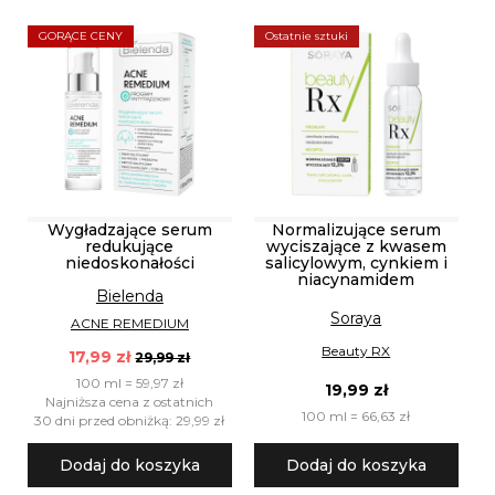
GORĄCE CENY
Ostatnie sztuki
Wygładzające serum
Normalizujące serum
redukujące
wyciszające z kwasem
niedoskonałości
salicylowym, cynkiem i
niacynamidem
Bielenda
Soraya
ACNE REMEDIUM
Beauty RX
17,99 zł
29,99 zł
100 ml = 59,97 zł
19,99 zł
Najniższa cena z ostatnich
100 ml = 66,63 zł
30 dni przed obniżką: 29,99 zł
Dodaj do koszyka
Dodaj do koszyka